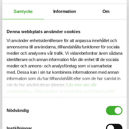
Samtycke
Information
Om
Ansökan
För mer information om tjänsten är du välkommen att
kontakta ansvarig Talent Malin Lindqvist. Vi intervjuar
Denna webbplats använder cookies
löpande och tjänsten kan komma att tillsättas innan
ansökningstiden har gått ut. Sista ansökningsdag är 2025-
Vi använder enhetsidentifierare för att anpassa innehållet och
05-24.
annonserna till användarna, tillhandahålla funktioner för sociala
medier och analysera vår trafik. Vi vidarebefordrar även sådana
Varmt välkommen med din ansökan!
identifierare och annan information från din enhet till de sociala
medier och annons- och analysföretag som vi samarbetar
Konsult hos SJR
med. Dessa kan i sin tur kombinera informationen med annan
information som du har tillhandahållit eller som de har samlat in
Att arbeta som konsult hos SJR innebär att du blir en del
när du har använt deras tjänster.
Läs mer om vår
av en dedikerad organisation med kompetens att ge dig
cookiepolicy, vilka cookies vi använder samt lagringstid
perfekta förutsättningar att utvecklas både inom din
här.
yrkesroll och på ett personligt plan. Du får tillgång till vårt
stora nätverk av intressanta företag och uppdragsgivare
Samtyckesval
Nödvändig
och därmed en unik möjlighet att ta din karriär till nästa
steg.
Vi på SJR bryr oss om vår personal och tillsammans med
Inställningar