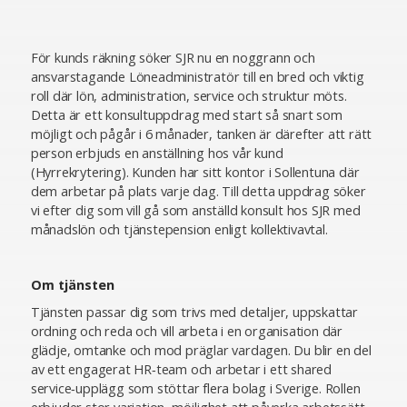
För kunds räkning söker SJR nu en noggrann och
ansvarstagande Löneadministratör till en bred och viktig
roll där lön, administration, service och struktur möts.
Detta är ett konsultuppdrag med start så snart som
möjligt och pågår i 6 månader, tanken är därefter att rätt
person erbjuds en anställning hos vår kund
(Hyrrekrytering). Kunden har sitt kontor i Sollentuna där
dem arbetar på plats varje dag. Till detta uppdrag söker
vi efter dig som vill gå som anställd konsult hos SJR med
månadslön och tjänstepension enligt kollektivavtal.
Om tjänsten
Tjänsten passar dig som trivs med detaljer, uppskattar
ordning och reda och vill arbeta i en organisation där
glädje, omtanke och mod präglar vardagen. Du blir en del
av ett engagerat HR‑team och arbetar i ett shared
service‑upplägg som stöttar flera bolag i Sverige. Rollen