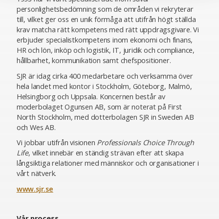
personlighetsbedömning som de områden vi rekryterar
till, vilket ger oss en unik förmåga att utifrån högt ställda
krav matcha rätt kompetens med rätt uppdragsgivare. Vi
erbjuder specialistkompetens inom ekonomi och finans,
HR och lön, inköp och logistik, IT, juridik och compliance,
hållbarhet, kommunikation samt chefspositioner.
SJR är idag cirka 400 medarbetare och verksamma över
hela landet med kontor i Stockholm, Göteborg, Malmö,
Helsingborg och Uppsala. Koncernen består av
moderbolaget Ogunsen AB, som är noterat på First
North Stockholm, med dotterbolagen SJR in Sweden AB
och Wes AB.
Vi jobbar utifrån visionen
Professionals Choice Through
Life
, vilket innebär en ständig strävan efter att skapa
långsiktiga relationer med människor och organisationer i
vårt nätverk.
www.sjr.se
Vår process