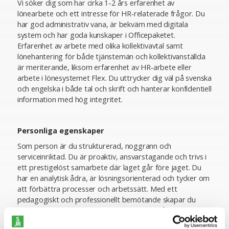
Vi söker dig som har cirka 1-2 års erfarenhet av
lönearbete och ett intresse för HR‑relaterade frågor. Du
har god administrativ vana, är bekväm med digitala
system och har goda kunskaper i Officepaketet.
Erfarenhet av arbete med olika kollektivavtal samt
lönehantering för både tjänstemän och kollektivanställda
är meriterande, liksom erfarenhet av HR‑arbete eller
arbete i lönesystemet Flex. Du uttrycker dig väl på svenska
och engelska i både tal och skrift och hanterar konfidentiell
information med hög integritet.
Personliga egenskaper
Som person är du strukturerad, noggrann och
serviceinriktad. Du är proaktiv, ansvarstagande och trivs i
ett prestigelöst samarbete där laget går före jaget. Du
har en analytisk ådra, är lösningsorienterad och tycker om
att förbättra processer och arbetssätt. Med ett
pedagogiskt och professionellt bemötande skapar du
trygghet och förtroende i kontakten med både chefer och
medarbetare.