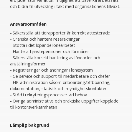
erbjuder stor variation, möjlighet att påverka arbetssätt
och bidra till utveckling i takt med organisationens tillväxt.
Ansvarsområden
- Säkerställa att tidrapporter är korrekt attesterade
- Granska och hantera reseräkningar
- Stötta i det löpande lönearbetet
- Hantera tjänstepensioner och förmåner
- Säkerställa korrekt hantering av lönearter och
anställningsformer
- Registreringar och ändringar i lönesystem
- Ge service och support till medarbetare och chefer
- HR‑administration såsom onboarding/offboarding,
dokumentation, statistik och myndighetskontakter
- Stöd i rekryteringsprocesser vid behov
- Övriga administrativa och praktiska uppgifter kopplade
till kontorsverksamheten
Lämplig bakgrund