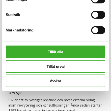
oss får du en långsiktig partner som ger dig trygghet och
stöd. Vi är lyhörda för dina behov och du kommer att ha
en nära relation med din konsultchef som stöttar dig i din
Statistik
utveckling.
Marknadsföring
Se lediga jobb
Tillåt alla
CONTACT PERSON
Malin Lindqvist
Tillåt urval
E-mail me
Avvisa
Om SJR
SJR är ett av Sveriges ledande och mest erfarna bolag
inom rekrytering och konsultlösningar. Ända sedan starten
1993 har vi varit specialiserade inom såväl