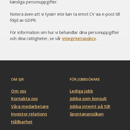
känsliga personuppgifter.
Notera även att vi tyvärr inte kan ta emot CV via e-post till
följd av GDPR.
För information om hur vi behandlar dina personuppgifter
och dina rättigheter, se vår
integritetspolicy
.
OM SJR
FÖR JOBBSÖKARE
Om oss
Lediga jobb
Kontakta oss
Jobba som konsult
Våra medarbetare
Jobba internt på SJR
Investor relations
Spontanansökan
Hållbarhet