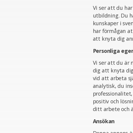
Vi ser att du ha
utbildning. Du 
kunskaper i svens
har förmågan att
att knyta dig an
Personliga ege
Vi ser att du är
dig att knyta di
vid att arbeta sj
analytisk, du ins
professionalitet,
positiv och lösn
ditt arbete och 
Ansökan