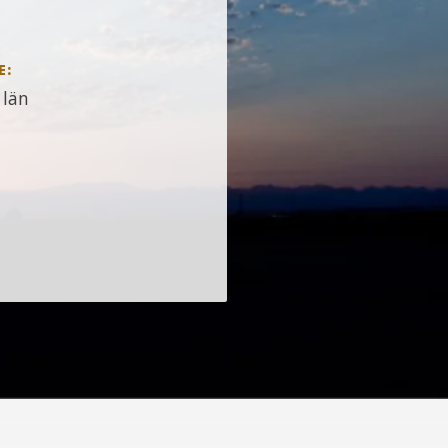
E:
 län