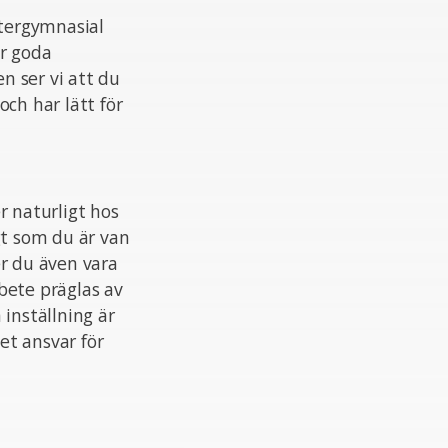
ftergymnasial
ar goda
en ser vi att du
ch har lätt för
r naturligt hos
gt som du är van
er du även vara
rbete präglas av
 inställning är
et ansvar för