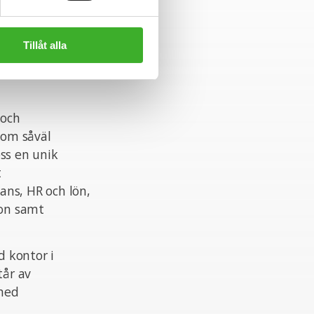
Tillåt alla
 och
nom såväl
ss en unik
t
ans, HR och lön,
ion samt
 kontor i
tår av
 med