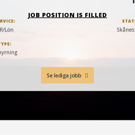
JOB POSITION IS FILLED
RVICE:
STAT
R/Lön
Skånes
TYPE:
hyrning
Se lediga jobb