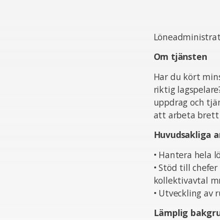
Löneadministrat
Om tjänsten
Har du kört mins
riktig lagspelar
uppdrag och tjän
att arbeta bret
Huvudsakliga a
• Hantera hela l
• Stöd till chef
kollektivavtal 
• Utveckling av
Lämplig bakgr