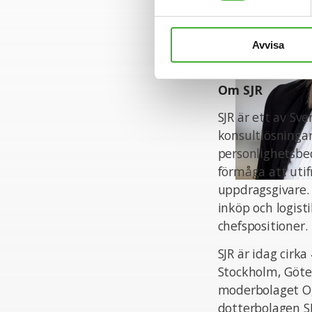
Avvisa
Om SJR
SJR är ett av Sv
konsultlösningar
personlighetsbed
förmåga att uti
uppdragsgivare.
inköp och logist
chefspositioner.
SJR är idag cir
Stockholm, Göte
moderbolaget Og
dotterbolagen S