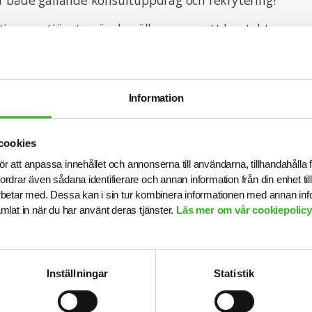
 både gällande konsultuppdrag och rekrytering!
tion om tjänsten är du välkommen att kontakta ansva
 jennie.olsson@sjr.se. Vi intervjuar löpande och tjän
nnan ansökningstiden har gått ut. Sista ansökningsdag ä
n med din ansökan!
Information
cookies
b
ör att anpassa innehållet och annonserna till användarna, tillhandahålla 
fordrar även sådana identifierare och annan information från din enhet t
betar med. Dessa kan i sin tur kombinera informationen med annan in
samlat in när du har använt deras tjänster.
Läs mer om vår cookiepolicy,
CONTACT PERSON
Jennie Olsson
076-647 16 19
Inställningar
Statistik
E-mail me