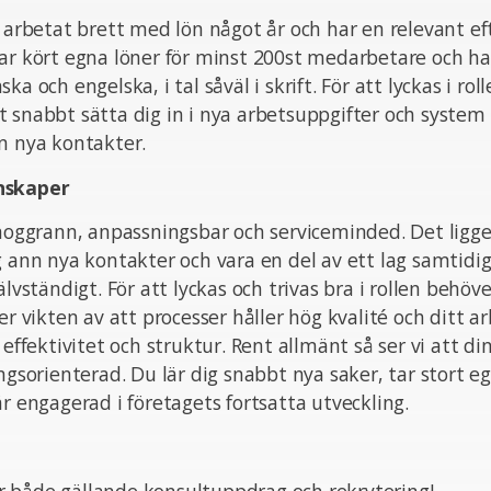
r arbetat brett med lön något år och har en relevant e
har kört egna löner för minst 200st medarbetare och h
ka och engelska, i tal såväl i skrift. För att lyckas i roll
 snabbt sätta dig in i nya arbetsuppgifter och system o
n nya kontakter.
nskaper
 noggrann, anpassningsbar och serviceminded. Det ligge
g ann nya kontakter och vara en del av ett lag samtidi
älvständigt. För att lyckas och trivas bra i rollen behöv
er vikten av att processer håller hög kvalité och ditt a
 effektivitet och struktur. Rent allmänt så ser vi att din
ingsorienterad. Du lär dig snabbt nya saker, tar stort eg
är engagerad i företagets fortsatta utveckling.