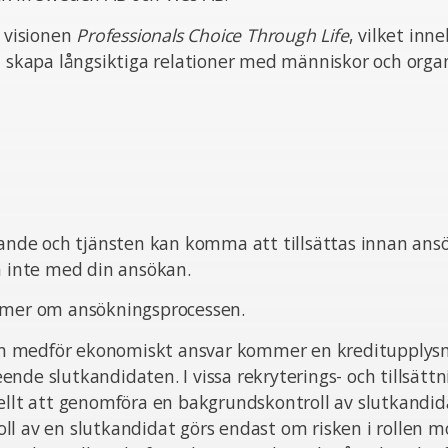
n visionen
Professionals Choice Through Life
, vilket inn
t skapa långsiktiga relationer med människor och organ
pande och tjänsten kan komma att tillsättas innan ans
ta inte med din ansökan.
 mer om ansökningsprocessen.
sten medför ekonomiskt ansvar kommer en kreditupplysn
nde slutkandidaten. I vissa rekryterings- och tillsätt
ellt att genomföra en bakgrundskontroll av slutkandid
l av en slutkandidat görs endast om risken i rollen m