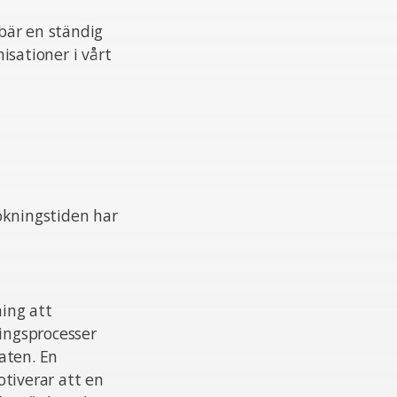
ebär en ständig
isationer i vårt
ökningstiden har
ing att
ningsprocesser
aten. En
otiverar att en