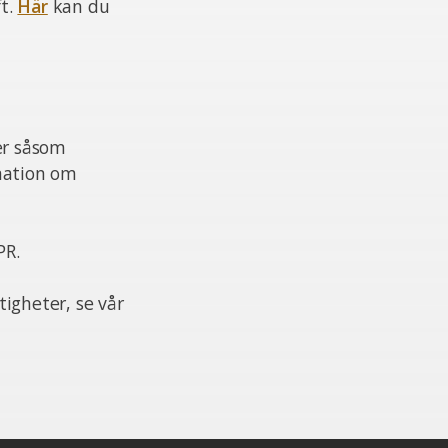
ft.
Här
kan du
er såsom
mation om
PR.
igheter, se vår