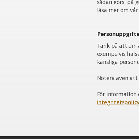
sådan görs, på 
läsa mer om vår 
Personuppgift
Tänk på att din 
exempelvis häls
känsliga personu
Notera även att v
För information 
integritetspolic