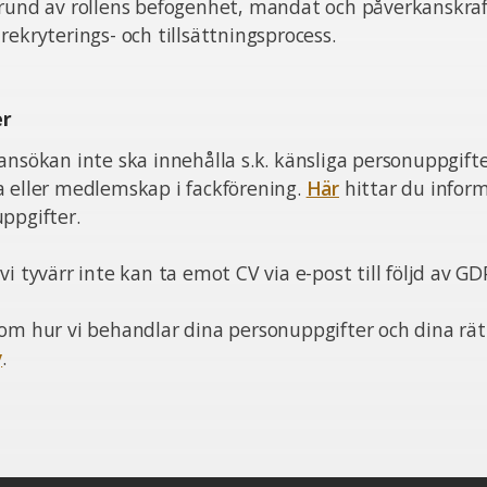
grund av rollens befogenhet, mandat och påverkanskra
rekryterings- och tillsättningsprocess.
er
ansökan inte ska innehålla s.k. känsliga personuppgift
a eller medlemskap i fackförening.
Här
hittar du infor
ppgifter.
i tyvärr inte kan ta emot CV via e-post till följd av GD
om hur vi behandlar dina personuppgifter och dina rätt
y
.