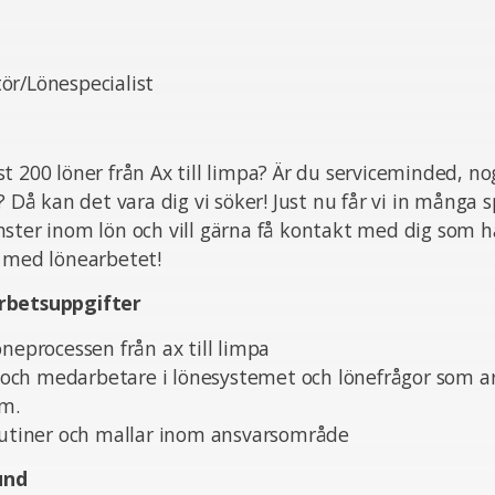
ör/Lönespecialist
t 200 löner från Ax till limpa? Är du serviceminded, n
e? Då kan det vara dig vi söker! Just nu får vi in många
ster inom lön och vill gärna få kontakt med dig som h
t med lönearbetet!
rbetsuppgifter
öneprocessen från ax till limpa
er och medarbetare i lönesystemet och lönefrågor som a
mm.
 rutiner och mallar inom ansvarsområde
und