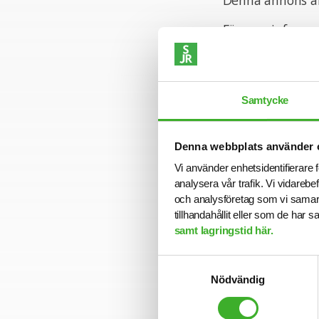
Denna annons är
För mer informa
Jennie Olsson på
att tillsättas i
Varmt välkomme
Samtycke
Denna webbplats använder 
Se lediga job
Vi använder enhetsidentifierare f
analysera vår trafik. Vi vidarebe
och analysföretag som vi samar
tillhandahållit eller som de har 
samt lagringstid här.
Samtyckesval
Nödvändig