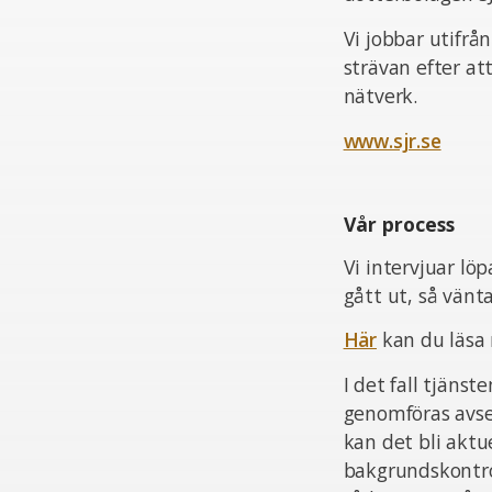
Vi jobbar utifrå
strävan efter at
nätverk.
www.sjr.se
Vår process
Vi intervjuar lö
gått ut, så vän
Här
kan du läsa
I det fall tjän
genomföras avsee
kan det bli aktu
bakgrundskontrol