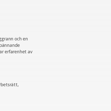
oggrann och en
 spännande
ar erfarenhet av
rbetsrätt,