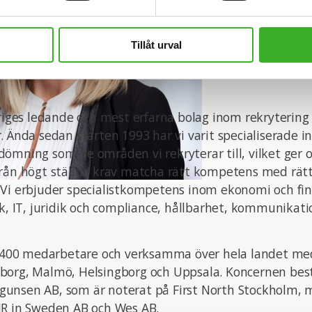
Linkedin
Tillåt urval
eriges ledande och mest erfarna bolag inom rekrytering
. Ända sedan starten 1993 har vi varit specialiserade i
ömning som de områden vi rekryterar till, vilket ger o
från högt ställda krav matcha rätt kompetens med rät
 Vi erbjuder specialistkompetens inom ekonomi och fin
ik, IT, juridik och compliance, hållbarhet, kommunikat
ka 400 medarbetare och verksamma över hela landet med
borg, Malmö, Helsingborg och Uppsala. Koncernen bes
unsen AB, som är noterat på First North Stockholm,
JR in Sweden AB och Wes AB.