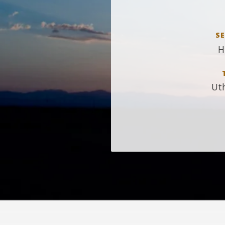
SE
H
Ut