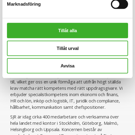
Marknadsföring
Se lediga jobb
Tillåt alla
Om SJR
Tillåt urval
SJR är ett av Sveriges ledande och mest erfarna bolag
inom rekrytering och konsultlösningar. Ända sedan starten
Avvisa
1993 har vi varit specialiserade inom såväl
personlighetsbedömning som de områden vi rekryterar
till, vilket ger oss en unik förmåga att utifrån högt ställda
krav matcha rätt kompetens med rätt uppdragsgivare. Vi
erbjuder specialistkompetens inom ekonomi och finans,
HR och lön, inköp och logistik, IT, juridik och compliance,
hållbarhet, kommunikation samt chefspositioner.
SJR är idag cirka 400 medarbetare och verksamma över
hela landet med kontor i Stockholm, Göteborg, Malmö,
Helsingborg och Uppsala. Koncernen består av