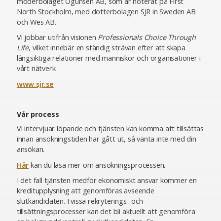
moderbolaget Ogunsen AB, som är noterat på First
North Stockholm, med dotterbolagen SJR in Sweden AB
och Wes AB.
Vi jobbar utifrån visionen
Professionals Choice Through
Life
, vilket innebär en ständig strävan efter att skapa
långsiktiga relationer med människor och organisationer i
vårt nätverk.
www.sjr.se
Vår process
Vi intervjuar löpande och tjänsten kan komma att tillsättas
innan ansökningstiden har gått ut, så vänta inte med din
ansökan.
Här
kan du läsa mer om ansökningsprocessen.
I det fall tjänsten medför ekonomiskt ansvar kommer en
kreditupplysning att genomföras avseende
slutkandidaten. I vissa rekryterings- och
tillsättningsprocesser kan det bli aktuellt att genomföra