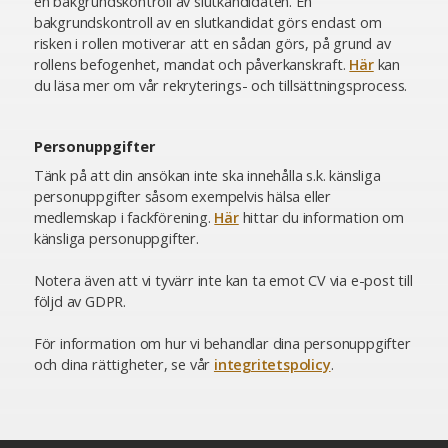
en bakgrundskontroll av slutkandidaten. En
bakgrundskontroll av en slutkandidat görs endast om
risken i rollen motiverar att en sådan görs, på grund av
rollens befogenhet, mandat och påverkanskraft.
Här
kan
du läsa mer om vår rekryterings- och tillsättningsprocess.
Personuppgifter
Tänk på att din ansökan inte ska innehålla s.k. känsliga
personuppgifter såsom exempelvis hälsa eller
medlemskap i fackförening.
Här
hittar du information om
känsliga personuppgifter.
Notera även att vi tyvärr inte kan ta emot CV via e-post till
följd av GDPR.
För information om hur vi behandlar dina personuppgifter
och dina rättigheter, se vår
integritetspolicy
.