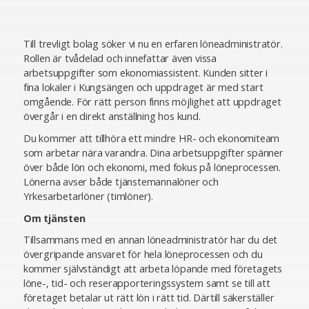
Till trevligt bolag söker vi nu en erfaren löneadministratör.
Rollen är tvådelad och innefattar även vissa
arbetsuppgifter som ekonomiassistent. Kunden sitter i
fina lokaler i Kungsängen och uppdraget är med start
omgående. För rätt person finns möjlighet att uppdraget
övergår i en direkt anställning hos kund.
Du kommer att tillhöra ett mindre HR- och ekonomiteam
som arbetar nära varandra. Dina arbetsuppgifter spänner
över både lön och ekonomi, med fokus på löneprocessen.
Lönerna avser både tjänstemannalöner och
Yrkesarbetarlöner (timlöner).
Om tjänsten
Tillsammans med en annan löneadministratör har du det
övergripande ansvaret för hela löneprocessen och du
kommer självständigt att arbeta löpande med företagets
löne-, tid- och reserapporteringssystem samt se till att
företaget betalar ut rätt lön i rätt tid. Därtill säkerställer