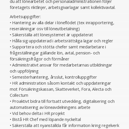
du att lönearbetet och personaladministrationen följer
företagets riktlinjer, arbetsgivarlagar samt kollektivavtal.
Arbetsuppgifter:
• Hantering av alla delar i löneflödet (tex inrapportering,
reseräkningar osv till löneutbetalning)
• Säkerställa att lönesystemet är uppdaterat
• Hålla sig uppdaterad i arbetsrättsliga lagar och regler
• Supportera och stötta chefer samt medarbetare i
frågeställningar gällande lön, avtal, pension- och
försäkringsfrågor och förmåner
• Administrativt ansvar för medarbetarnas utbildningar
och uppföljning
• Semesterhantering, årsslut, kontrolluppgifter
• HR administration såsom kontakt och uppdateringar
mot Försäkringskassan, Skatteverket, Fora, Alecta och
Collectum
• Proaktivt bidra till fortsatt utveckling, digitalisering och
automatisering av löneavdelningens arbete
• Vid behov delta i HR projekt
• Bistå HR Chef med löpande nyckeltal
• Säkerställa att nyanställda får information kring regelverk