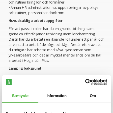
och rutiner kring lön och förmåner
• Annan HR administration ex. uppdateringar av policys
och rutiner, personalhandbok mm.
Huvudsakliga arbetsuppgifter
För att passa i rollen har du en grundutbildning samt
gärna en efterföljande utbildning inom lönehantering.
Därtill har du arbetat i en liknande roll under ett par år och
är van att arbeta både högt och lågt. Det är ett krav att
du tidigare har arbetat med såväl tjänstemän som
yrkesarbetare och det är mycket meriterande om du har
arbetat i Hogia Lön Plus.
Lämplig bakgrund
Som person ser vi att du har en prestigelös inställning och
ett ödmjukt sätt. Du är van vid att arbeta självständigt
och driva ditt eget arbete framåt samtidigt som du
uppskattar att arbeta i ett team. Därtill har du en mycket
Samtycke
Information
Om
god förmåga att uttrycka dig i både tal och skrift samt
har en hög servicenivå.
Ansökan