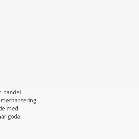
om handel
 orderhantering
nde med
 har goda