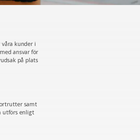
v våra kunder i
, med ansvar för
vudsak på plats
portrutter samt
 utförs enligt