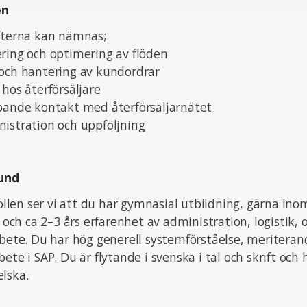
en
ifterna kan nämnas;
ring och optimering av flöden
 och hantering av kundordrar
 hos återförsäljare
öpande kontakt med återförsäljarnätet
istration och uppföljning
und
 rollen ser vi att du har gymnasial utbildning, gärna in
k och ca 2–3 års erfarenhet av administration, logistik,
rbete. Du har hög generell systemförståelse, meritera
ete i SAP. Du är flytande i svenska i tal och skrift och
lska.