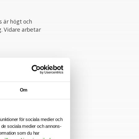
s är högt och
g. Vidare arbetar
rig Konsultchef
uppdraget kan
Om
ngsdag är 2026-
funktioner för sociala medier och
ill de sociala medier och annons-
formation som du har