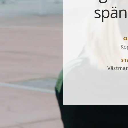
spän
CI
Kö
ST
Västman