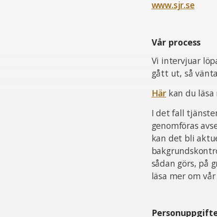
www.sjr.se
Vår process
Vi intervjuar lö
gått ut, så vän
Här
kan du läsa
I det fall tjän
genomföras avsee
kan det bli aktu
bakgrundskontrol
sådan görs, på 
läsa mer om vår 
Personuppgift