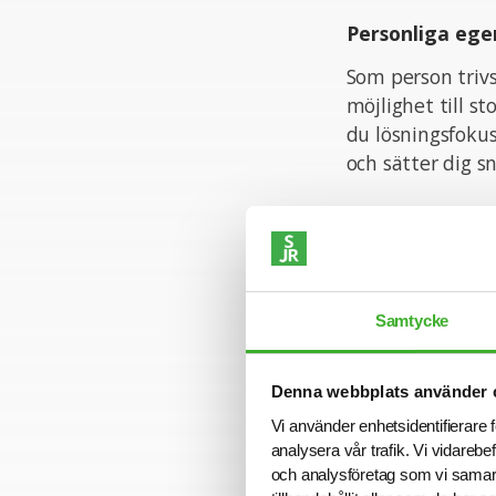
Personliga ege
Som person triv
möjlighet till st
du lösningsfokus
och sätter dig sn
Ansökan
För mer informa
Rebecca Persson 
Samtycke
komma att tillsä
05-22.
Denna webbplats använder 
Varmt välkomme
Vi använder enhetsidentifierare f
analysera vår trafik. Vi vidarebe
och analysföretag som vi samar