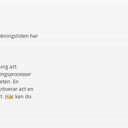
ökningstiden har
ing att
ningsprocesser
aten. En
otiverar att en
ft.
Här
kan du