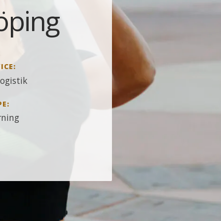
öping
ICE:
ogistik
PE:
rning