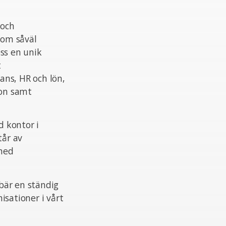
 och
nom såväl
ss en unik
t
ans, HR och lön,
ion samt
 kontor i
tår av
 med
ebär en ständig
isationer i vårt