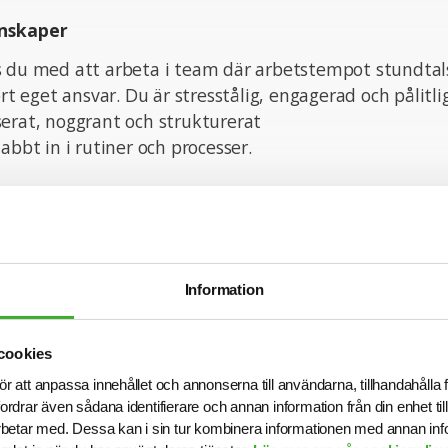
nskaper
s du med att arbeta i team där arbetstempot stundtal
ort eget ansvar. Du är stresstålig, engagerad och pålitli
erat, noggrant och strukturerat
abbt in i rutiner och processer.
tion om tjänsten är du välkommen att kontakta ansva
på rebecca.persson@sjr.se. Vi intervjuar löpande och 
Information
ttas innan ansökningstiden har gått ut. Sista ansökni
cookies
n med din ansökan!
ör att anpassa innehållet och annonserna till användarna, tillhandahålla 
fordrar även sådana identifierare och annan information från din enhet t
betar med. Dessa kan i sin tur kombinera informationen med annan in