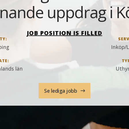
nande uppdrag i K
JOB POSITION IS FILLED
TY:
SERV
ping
Inköp/L
ATE:
TY
lands län
Uthy
Se lediga jobb