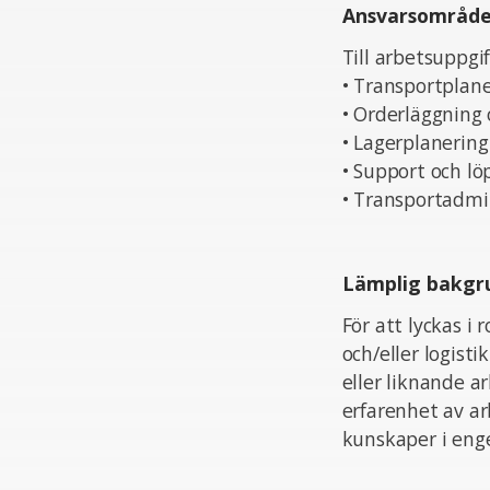
Ansvarsområd
Till arbetsuppg
• Transportplane
• Orderläggning
• Lagerplanering
• Support och l
• Transportadmin
Lämplig bakgr
För att lyckas i
och/eller logisti
eller liknande a
erfarenhet av arb
kunskaper i enge