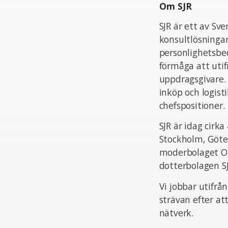
Om SJR
SJR är ett av Sv
konsultlösningar
personlighetsbed
förmåga att uti
uppdragsgivare.
inköp och logist
chefspositioner.
SJR är idag cir
Stockholm, Göte
moderbolaget Og
dotterbolagen S
Vi jobbar utifrå
strävan efter at
nätverk.