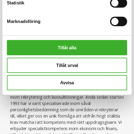
Vi på SJR bryr oss om vår personal och tillsammans med
Statistik
oss får du en långsiktig partner som ger dig trygghet och
stöd. Vi är lyhörda för dina behov och du kommer att ha
en nära relation med din konsultchef som stöttar dig i din
Marknadsföring
utveckling.
Tillåt alla
Se lediga jobb
Tillåt urval
Om SJR
Avvisa
SJR är ett av Sveriges ledande och mest erfarna bolag
inom rekrytering och konsultlösningar. Ända sedan starten
1993 har vi varit specialiserade inom såväl
personlighetsbedömning som de områden vi rekryterar
till, vilket ger oss en unik förmåga att utifrån högt ställda
krav matcha rätt kompetens med rätt uppdragsgivare. Vi
erbjuder specialistkompetens inom ekonomi och finans,