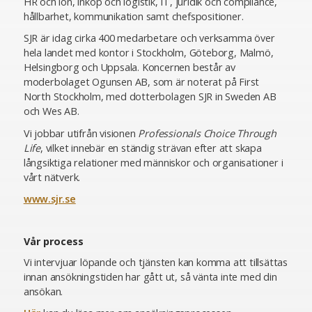
HR och lön, inköp och logistik, IT, juridik och compliance,
hållbarhet, kommunikation samt chefspositioner.
SJR är idag cirka 400 medarbetare och verksamma över
hela landet med kontor i Stockholm, Göteborg, Malmö,
Helsingborg och Uppsala. Koncernen består av
moderbolaget Ogunsen AB, som är noterat på First
North Stockholm, med dotterbolagen SJR in Sweden AB
och Wes AB.
Vi jobbar utifrån visionen
Professionals Choice Through
Life
, vilket innebär en ständig strävan efter att skapa
långsiktiga relationer med människor och organisationer i
vårt nätverk.
www.sjr.se
Vår process
Vi intervjuar löpande och tjänsten kan komma att tillsättas
innan ansökningstiden har gått ut, så vänta inte med din
ansökan.