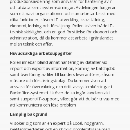
produktionsavdelning som ansvarar för hantering av in-
och utdata samt systemkörningar. Avdelningen fungerar
som ett nav i organisationen och samarbetar brett med
olika funktioner, såsom IT-utveckling, kravställning,
ekonomi, ledning och försäljning. Rollen kräver både IT-
teknisk skicklighet och en god förståelse för ekonomi och
administration, då du kommer att arbeta i gränslandet
mellan teknik och affär.
Huvudsakliga arbetsuppgifter
Rollen innebär bland annat hantering av datafiler vid
import och export av information, körning av batchjobb
samt överföring av filer till kunders leverantörer, såsom
mäklare och försäkringsbolag. Du kommer även att
ansvara för övervakning och drift av systemkörningar i
Backoffice-systemet. Utöver detta ingår kundkontakt
samt support/IT-support, vilket gör att du bör trivas med
att kommunicera och lösa problem.
Lämplig bakgrund
Vi söker dig som är en expert på Excel, noggrann,
kvalitetsmedveten och en skicklig problemlösare med