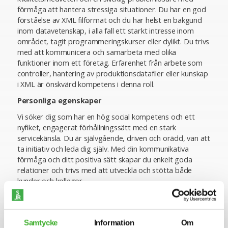
förmåga att hantera stressiga situationer. Du har en god
förståelse av XML filformat och du har helst en bakgund
inom datavetenskap, i alla fall ett starkt intresse inom
området, tagit programmeringskurser eller dylikt. Du trivs
med att kommunicera och samarbeta med olika
funktioner inom ett företag. Erfarenhet från arbete som
controller, hantering av produktionsdatafiler eller kunskap
i XML är önskvärd kompetens i denna roll.
Personliga egenskaper
Vi söker dig som har en hög social kompetens och ett
nyfiket, engagerat förhållningssätt med en stark
servicekänsla. Du är självgående, driven och orädd, van att
ta initiativ och leda dig själv. Med din kommunikativa
förmåga och ditt positiva sätt skapar du enkelt goda
relationer och trivs med att utveckla och stötta både
kunder och kollegor.
Om företaget
FörsäkringsGirot är en ledande aktör inom
Samtycke
Information
Om
pensionsadministration och har fått förtroendet att hjälpa