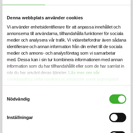
stora arbetsgivare att säkerställa korrekta
försäkringsförmåner för sina anställda. Med över 800
kunder och totalt 300 000 anställda är bolaget en
Denna webbplats använder cookies
etablerad och pålitlig partner på marknaden.
Vi använder enhetsidentifierare för att anpassa innehållet och
Ansökan
annonserna till användarna, tillhandahålla funktioner för sociala
medier och analysera vår trafik. Vi vidarebefordrar även sådana
För mer information om tjänsten är du välkommen att
identifierare och annan information från din enhet till de sociala
kontakta Atena Kamaliha. Vi intervjuar löpande och
medier och annons- och analysföretag som vi samarbetar
tjänsten kan komma att tillsättas innan ansökningstiden
med. Dessa kan i sin tur kombinera informationen med annan
har gått ut. Sista ansökningsdag är 2025-04-30.
information som du har tillhandahållit eller som de har samlat in
Varmt välkommen med din ansökan!
när du har använt deras tjänster.
Läs mer om vår
Konsult hos SJR
cookiepolicy, vilka cookies vi använder samt lagringstid
här.
Att arbeta som konsult hos SJR innebär att du blir en del
Samtyckesval
av en dedikerad organisation med kompetens att ge dig
Nödvändig
perfekta förutsättningar att utvecklas både inom din
yrkesroll och på ett personligt plan. Du får tillgång till vårt
stora nätverk av intressanta företag och uppdragsgivare
Inställningar
och därmed en unik möjlighet att ta din karriär till nästa
steg.