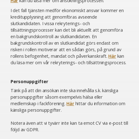
Här
kan du läsa mer om ansökningsprocessen.
I det fall tjänsten medför ekonomiskt ansvar kommer en
kreditupplysning att genomföras avseende
slutkandidaten. I vissa rekryterings- och
tillsättningsprocesser kan det bli aktuellt att genomföra
en bakgrundskontroll av slutkandidaten. En
bakgrundskontroll av en slutkandidat görs endast om
risken i rollen motiverar att en sådan görs, på grund av
rollens befogenhet, mandat och påverkanskraft.
Här
kan
du läsa mer om vår rekryterings- och tillsättningsprocess.
Personuppgifter
Tänk på att din ansökan inte ska innehålla s.k. känsliga
personuppgifter såsom exempelvis hälsa eller
medlemskap i fackförening.
Här
hittar du information om
känsliga personuppgifter.
Notera även att vi tyvärr inte kan ta emot CV via e-post till
följd av GDPR.