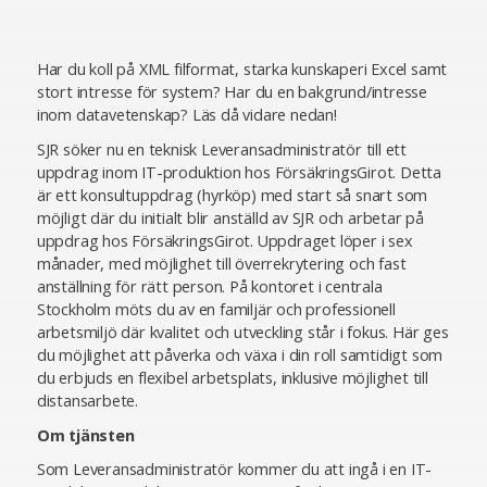
Har du koll på XML filformat, starka kunskaperi Excel samt
stort intresse för system? Har du en bakgrund/intresse
inom datavetenskap? Läs då vidare nedan!
SJR söker nu en teknisk Leveransadministratör till ett
uppdrag inom IT-produktion hos FörsäkringsGirot. Detta
är ett konsultuppdrag (hyrköp) med start så snart som
möjligt där du initialt blir anställd av SJR och arbetar på
uppdrag hos FörsäkringsGirot. Uppdraget löper i sex
månader, med möjlighet till överrekrytering och fast
anställning för rätt person. På kontoret i centrala
Stockholm möts du av en familjär och professionell
arbetsmiljö där kvalitet och utveckling står i fokus. Här ges
du möjlighet att påverka och växa i din roll samtidigt som
du erbjuds en flexibel arbetsplats, inklusive möjlighet till
distansarbete.
Om tjänsten
Som Leveransadministratör kommer du att ingå i en IT-