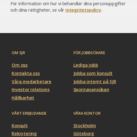
För information om hur vi behandlar dina personuppgifter
och dina rättigheter, se vår
integritetspolicy
.
OM SJR
FÖR JOBBSÖKARE
Om oss
Lediga jobb
Kontakta oss
Jobba som konsult
Våra medarbetare
Jobba internt på SJR
Investor relations
Spontanansökan
Hållbarhet
VÅRT ERBJUDANDE
VÅRA KONTOR
Konsult
Stockholm
Rekrytering
Göteborg