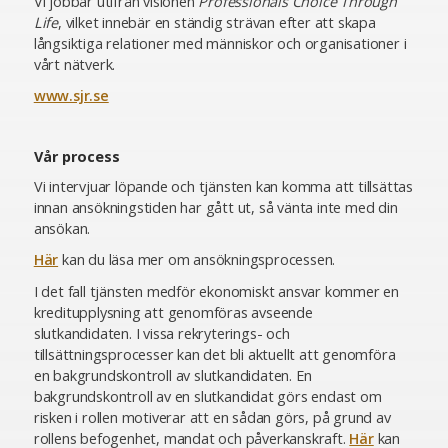
Vi jobbar utifrån visionen
Professionals Choice Through
Life
, vilket innebär en ständig strävan efter att skapa
långsiktiga relationer med människor och organisationer i
vårt nätverk.
www.sjr.se
Vår process
Vi intervjuar löpande och tjänsten kan komma att tillsättas
innan ansökningstiden har gått ut, så vänta inte med din
ansökan.
Här
kan du läsa mer om ansökningsprocessen.
I det fall tjänsten medför ekonomiskt ansvar kommer en
kreditupplysning att genomföras avseende
slutkandidaten. I vissa rekryterings- och
tillsättningsprocesser kan det bli aktuellt att genomföra
en bakgrundskontroll av slutkandidaten. En
bakgrundskontroll av en slutkandidat görs endast om
risken i rollen motiverar att en sådan görs, på grund av
rollens befogenhet, mandat och påverkanskraft.
Här
kan