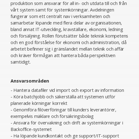
produktion som ansvarar för all in- och utdata till och från
vårt system samt för systemkörningar. Avdelningen
fungerar som ett centralt nav i verksamheten och
samarbetar löpande med flera delar av organisationen,
bland annat IT‑utveckling, kravställare, ekonomi, ledning
och försäljning. Rollen förutsätter både teknisk kompetens
och en god förståelse för ekonomi och administration, då
arbetet befinner sig i gränslandet mellan teknik och affär
och kräver förmågan att hantera båda perspektiven
samtidigt.
Ansvarsområden
- Hantera datafiler vid import och export av information
- Köra batchjobb och säkerställa att systemen utför
planerade körningar korrekt
- Genomföra filöverföringar till kunders leverantörer,
exempelvis mäklare och försäkringsbolag
- Ansvara för övervakning och drift av systemkörningar i
Backoffice-systemet
- Ha löpande kundkontakt och ge support/IT-support