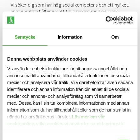
Vi söker dig som har hög social kompetens och ett nyfiket,
engagerat förhållningssätt tillsammans med en stark
känsla för service. Du är självgående, driven och orädd,
och tar naturligt initiativ samt ansvarar för att leda ditt
arbete framåt. Med din kommunikativa förmåga och
Samtycke
Information
Om
positiva attityd skapar du enkelt goda relationer och trivs i
en roll där du får utveckla och stötta både kunder och
kollegor.
Denna webbplats använder cookies
Vi använder enhetsidentifierare för att anpassa innehållet och
Ansökan
annonserna till användarna, tillhandahålla funktioner för sociala
För mer information om tjänsten är du välkommen att
medier och analysera vår trafik. Vi vidarebefordrar även sådana
kontakta Atena Kamaliha. Vi intervjuar löpande och
identifierare och annan information från din enhet till de sociala
tjänsten kan komma att tillsättas innan ansökningstiden
medier och annons- och analysföretag som vi samarbetar
har gått ut. Sista ansökningsdag är 2026-05-21.
med. Dessa kan i sin tur kombinera informationen med annan
Varmt välkommen med din ansökan!
information som du har tillhandahållit eller som de har samlat in
när du har använt deras tjänster.
Läs mer om vår
cookiepolicy, vilka cookies vi använder samt lagringstid
Konsult hos SJR
här.
Att arbeta som konsult hos SJR innebär att du blir en del
Samtyckesval