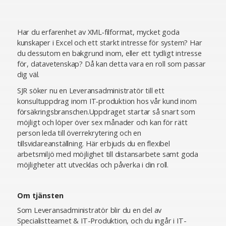
Har du erfarenhet av XML‑filformat, mycket goda
kunskaper i Excel och ett starkt intresse för system? Har
du dessutom en bakgrund inom, eller ett tydligt intresse
för, datavetenskap? Då kan detta vara en roll som passar
dig väl.
SJR söker nu en Leveransadministratör till ett
konsultuppdrag inom IT‑produktion hos vår kund inom
försäkringsbranschen.Uppdraget startar så snart som
möjligt och löper över sex månader och kan för rätt
person leda till överrekrytering och en
tillsvidareanställning. Här erbjuds du en flexibel
arbetsmiljö med möjlighet till distansarbete samt goda
möjligheter att utvecklas och påverka i din roll.
Om tjänsten
Som Leveransadministratör blir du en del av
Specialistteamet & IT-Produktion, och du ingår i IT-