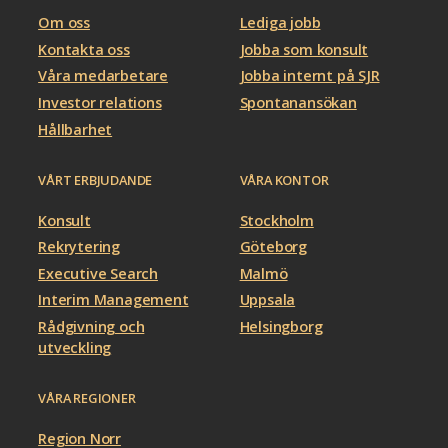
Om oss
Lediga jobb
Kontakta oss
Jobba som konsult
Våra medarbetare
Jobba internt på SJR
Investor relations
Spontanansökan
Hållbarhet
VÅRT ERBJUDANDE
VÅRA KONTOR
Konsult
Stockholm
Rekrytering
Göteborg
Executive Search
Malmö
Interim Management
Uppsala
Rådgivning och
Helsingborg
utveckling
VÅRA REGIONER
Region Norr