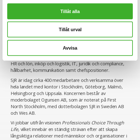
Om SJR
Tillåt alla
SJR är ett av Sveriges ledande och mest erfarna bolag
inom rekrytering och konsultlösningar. Ända sedan starten
Tillåt urval
1993 har vi varit specialiserade inom såväl
personlighetsbedömning som de områden vi rekryterar
till, vilket ger oss en unik förmåga att utifrån högt ställda
Avvisa
krav matcha rätt kompetens med rätt uppdragsgivare. Vi
erbjuder specialistkompetens inom ekonomi och finans,
HR och lön, inköp och logistik, IT, juridik och compliance,
hållbarhet, kommunikation samt chefspositioner.
SJR är idag cirka 400 medarbetare och verksamma över
hela landet med kontor i Stockholm, Göteborg, Malmö,
Helsingborg och Uppsala. Koncernen består av
moderbolaget Ogunsen AB, som är noterat på First
North Stockholm, med dotterbolagen SJR in Sweden AB
och Wes AB.
Vi jobbar utifrån visionen
Professionals Choice Through
Life
, vilket innebär en ständig strävan efter att skapa
långsiktiga relationer med människor och organisationer i