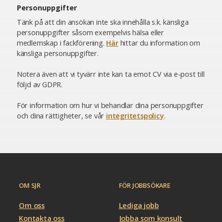
Personuppgifter
Tänk på att din ansökan inte ska innehålla s.k. känsliga
personuppgifter såsom exempelvis hälsa eller
medlemskap i fackförening.
Här
hittar du information om
känsliga personuppgifter.
Notera även att vi tyvärr inte kan ta emot CV via e-post till
följd av GDPR.
För information om hur vi behandlar dina personuppgifter
och dina rättigheter, se vår
integritetspolicy
.
OM SJR
FÖR JOBBSÖKARE
Om oss
Lediga jobb
Kontakta oss
Jobba som konsult