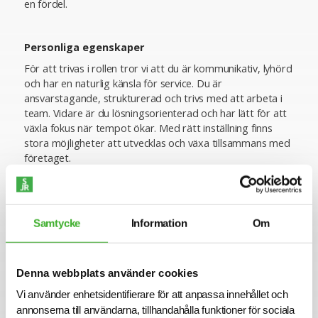
en fördel.
Personliga egenskaper
För att trivas i rollen tror vi att du är kommunikativ, lyhörd
och har en naturlig känsla för service. Du är
ansvarstagande, strukturerad och trivs med att arbeta i
team. Vidare är du lösningsorienterad och har lätt för att
växla fokus när tempot ökar. Med rätt inställning finns
stora möjligheter att utvecklas och växa tillsammans med
företaget.
Ansökan
För mer information om tjänsten är du välkommen att
Samtycke
Information
Om
kontakta Atena Kamaliha. Vi intervjuar löpande och
tjänsten kan komma att tillsättas innan ansökningstiden
har gått ut. Sista ansökningsdag är 2026-03-15.
Denna webbplats använder cookies
Varmt välkommen med din ansökan!
Vi använder enhetsidentifierare för att anpassa innehållet och
annonserna till användarna, tillhandahålla funktioner för sociala