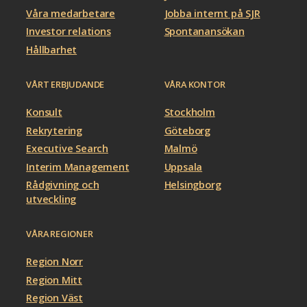
Våra medarbetare
Jobba internt på SJR
Investor relations
Spontanansökan
Hållbarhet
VÅRT ERBJUDANDE
VÅRA KONTOR
Konsult
Stockholm
Rekrytering
Göteborg
Executive Search
Malmö
Interim Management
Uppsala
Rådgivning och
Helsingborg
utveckling
VÅRA REGIONER
Region Norr
Region Mitt
Region Väst