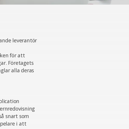
ande leverantör
ken för att
ar. Företagets
glar alla deras
lication
cernredovisning
 så snart som
elare i att