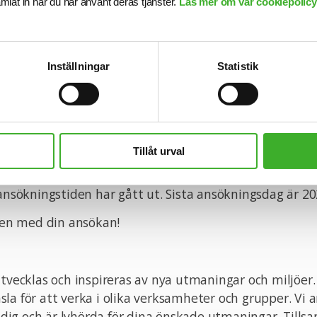
samlat in när du har använt deras tjänster.
Läs mer om vår cookiepolicy,
ärdigheter:
anera och genomföra projekt från start till slut.
rojekt samtidigt och effektivt prioritera uppgifter.
Inställningar
Statistik
lösningsförmåga och beslutsfattande under press.
 att arbeta med projektledningsmetoder som Agile och
Tillåt urval
tion om tjänsten är du välkommen att kontakta ansva
å 0766471641. Vi intervjuar löpande och tjänsten k
 ansökningstiden har gått ut. Sista ansökningsdag är 20
n med din ansökan!
utvecklas och inspireras av nya utmaningar och miljöer
la för att verka i olika verksamheter och grupper. Vi a
ig och är lyhörda för dina önskade utmaningar. Til