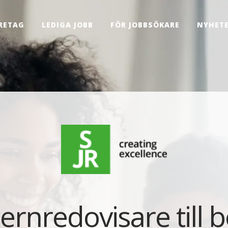
RETAG
LEDIGA JOBB
FÖR JOBBSÖKARE
NYHET
rnredovisare till b