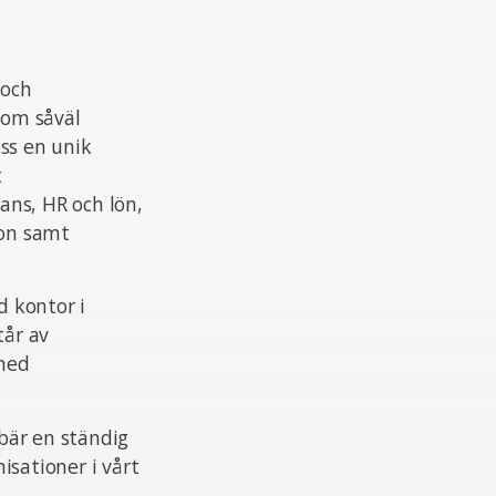
 och
nom såväl
ss en unik
t
ans, HR och lön,
ion samt
 kontor i
tår av
 med
ebär en ständig
isationer i vårt