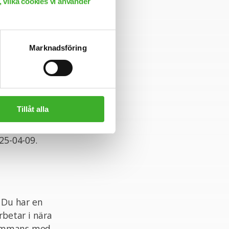
 vilka cookies vi använder
Marknadsföring
 Scrum.
Tillåt alla
rig Konsultchef
an komma att
25-04-09.
. Du har en
rbetar i nära
lsammans med