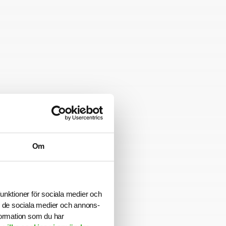
IT.
Om
r Oracle HFM.
funktioner för sociala medier och
ill de sociala medier och annons-
formation som du har