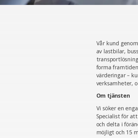
Vår kund genomg
av lastbilar, bu
transportlösnin
forma framtiden
värderingar – ku
verksamheter, oc
Om tjänsten
Vi söker en enga
Specialist för 
och delta i förä
möjligt och 15 m