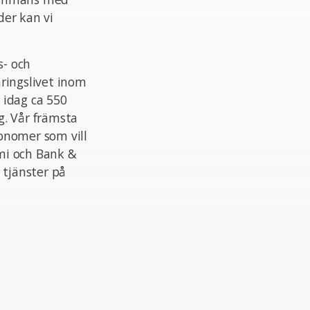
er kan vi
s- och
ringslivet inom
r idag ca 550
g. Vår främsta
konomer som vill
mi och Bank &
a tjänster på