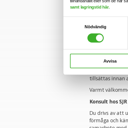
tillhandahållit eller som de har 
Projektledningsf
samt lagringstid här.
- Förmåga att pl
Samtyckesval
- Hantera flera p
Nödvändig
- Stark problem
- Erfarenhet av
Ansökan
Avvisa
För mer informa
Emma Hultberg p
tillsättas innan
Varmt välkomme
Konsult hos SJR
Du drivs av att 
förmåga och käns
samarbete med d