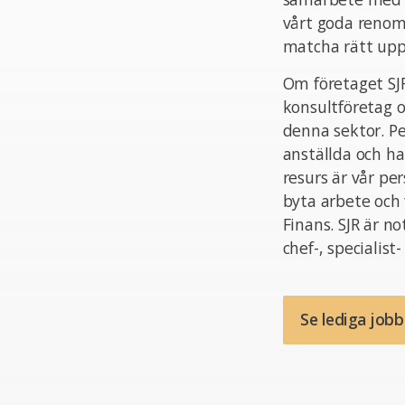
vårt goda reno
matcha rätt uppd
Om företaget SJR
konsultföretag o
denna sektor. Pe
anställda och h
resurs är vår pe
byta arbete och
Finans. SJR är no
chef-, specialist
Se lediga job