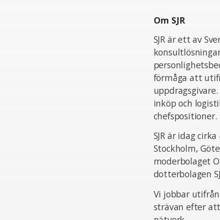
Om SJR
SJR är ett av Sv
konsultlösningar
personlighetsbed
förmåga att uti
uppdragsgivare.
inköp och logist
chefspositioner.
SJR är idag cir
Stockholm, Göte
moderbolaget Og
dotterbolagen S
Vi jobbar utifrå
strävan efter at
nätverk.