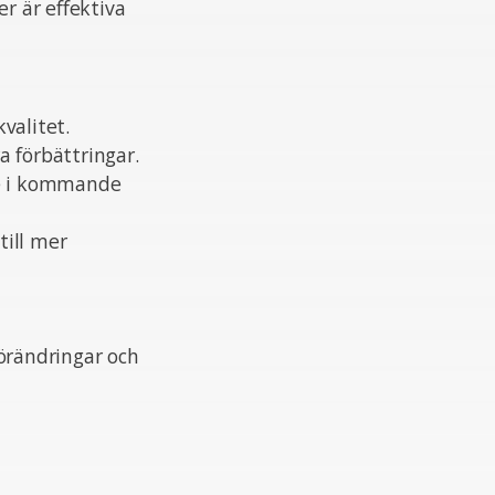
r är effektiva
kvalitet.
a förbättringar.
de i kommande
till mer
örändringar och