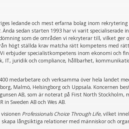
eriges ledande och mest erfarna bolag inom rekrytering
. Ända sedan starten 1993 har vi varit specialiserade i
ömning som de områden vi rekryterar till, vilket ger o
från högt ställda krav matcha rätt kompetens med rät
 Vi erbjuder specialistkompetens inom ekonomi och fin
ik, IT, juridik och compliance, hållbarhet, kommunikat
ka 400 medarbetare och verksamma över hela landet med
borg, Malmö, Helsingborg och Uppsala. Koncernen bes
unsen AB, som är noterat på First North Stockholm,
JR in Sweden AB och Wes AB.
n visionen
Professionals Choice Through Life
, vilket inn
t skapa långsiktiga relationer med människor och organ