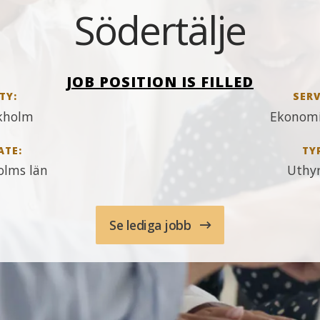
Södertälje
JOB POSITION IS FILLED
TY:
SERV
kholm
Ekonomi
ATE:
TY
olms län
Uthy
Se lediga jobb