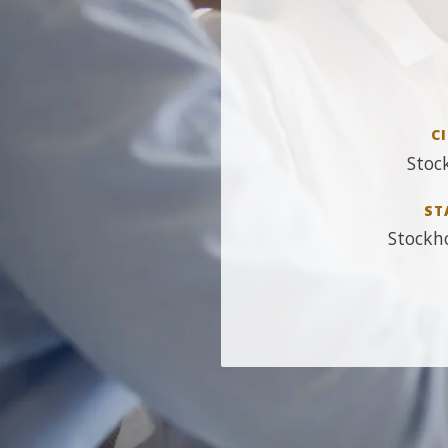
CI
Stoc
ST
Stockh