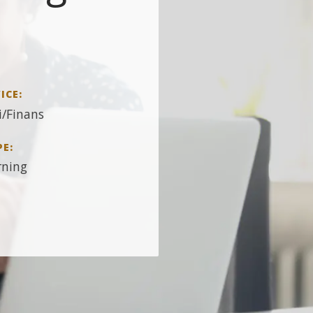
ICE:
/Finans
PE:
rning