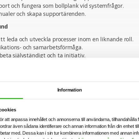
port och fungera som bollplank vid systemfrågor.
ualer och skapa supportärenden.
und
att leda och utveckla processer inom en liknande roll.
kations- och samarbetsförmåga.
eta självständigt och ta initiativ.
 för system och processer inom koncernredovisning och 
 användaråtkomst och informationssäkerhet.
nskaper
Information
eter:
 att arbeta med konsolideringssystem som SAP BCS elle
cookies
tahantering och systemintegrationer.
ör att anpassa innehållet och annonserna till användarna, tillhandahålla 
 användaråtkomstverktyg som t.ex. IGA.
fordrar även sådana identifierare och annan information från din enhet t
att modifiera rapporter i rapporteringsverktyg.
betar med. Dessa kan i sin tur kombinera informationen med annan in