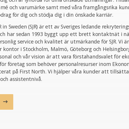
mmé och varumärke samt med våra framgångsrika kund
rag för dig och stödja dig i din önskade karriär.
 in Sweden (SJR) är ett av Sveriges ledande rekrytering
ch har sedan 1993 byggt upp ett brett kontaktnät i nä
rsonlig service och kvalitet är utmärkande för SJR. Vi ä
ar kontor i Stockholm, Malmö, Göteborg och Helsingbor
rsonal och vår vision är att vara förstahandsvalet för e
 för företag som behöver personalresurser inom Ekono
terat på First North. Vi hjälper våra kunder att tillsätt
- och assistentnivå.
b