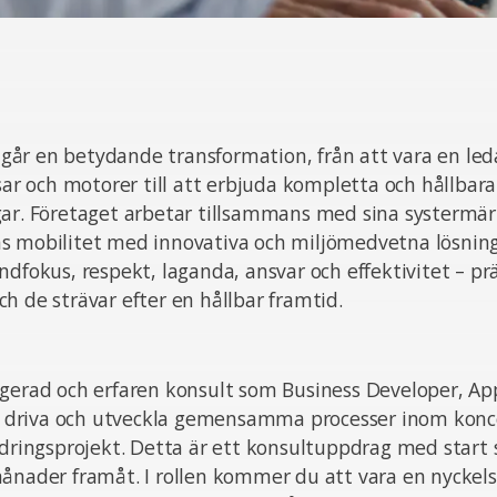
år en betydande transformation, från att vara en led
ssar och motorer till att erbjuda kompletta och hållbara
gar. Företaget arbetar tillsammans med sina systermär
s mobilitet med innovativa och miljömedvetna lösning
ndfokus, respekt, laganda, ansvar och effektivitet – prä
h de strävar efter en hållbar framtid.
gerad och erfaren konsult som Business Developer, App
att driva och utveckla gemensamma processer inom kon
ndringsprojekt. Detta är ett konsultuppdrag med start
ånader framåt. I rollen kommer du att vara en nyckelsp