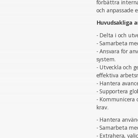
förbättra intern
och anpassade e
Huvudsakliga a
- Delta i och utv
- Samarbeta med 
- Ansvara för a
system.
- Utveckla och 
effektiva arbet
- Hantera avance
- Supportera glo
- Kommunicera o
krav.
- Hantera använ
- Samarbeta med 
- Extrahera, val