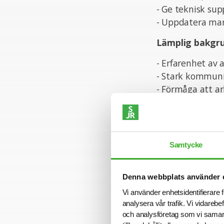
- Ge teknisk sup
- Uppdatera man
Lämplig bakgr
- Erfarenhet av 
- Stark kommuni
- Förmåga att arb
- God förståelse
- Erfarenhet av
Personliga ege
Samtycke
Tekniska färdigh
- Erfarenhet av
Denna webbplats använder 
- Kunskap om da
Vi använder enhetsidentifierare f
- Erfarenhet av
analysera vår trafik. Vi vidarebe
- Erfarenhet av 
och analysföretag som vi samar