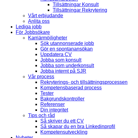
Tillsättningar Konsult
Tillsättningar Rekrytering
Vårt erbjudande
Anlita oss
Lediga jobb
För Jobbsökare
Karriärmöjligheter
Sök utannonserade jobb
Gör en spontanansökan
Uppdatera CV
Jobba som konsult
Jobba som underkonsult
Jobba internt på SJR
Vår process
Rekryterings- och tillsättningsprocessen
Kompetensbaserad process
Tester
Bakgrundskontroller
Referenser
Din integritet
Tips och råd
Så skriver du ett CV
Så skapar du en bra Linkedinprofil
Kompetensutveckling
Nyheter