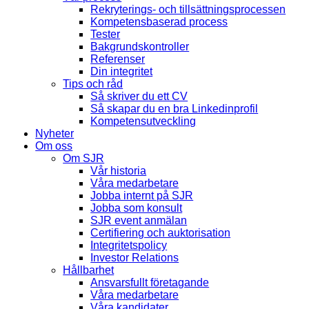
Rekryterings- och tillsättningsprocessen
Kompetensbaserad process
Tester
Bakgrundskontroller
Referenser
Din integritet
Tips och råd
Så skriver du ett CV
Så skapar du en bra Linkedinprofil
Kompetensutveckling
Nyheter
Om oss
Om SJR
Vår historia
Våra medarbetare
Jobba internt på SJR
Jobba som konsult
SJR event anmälan
Certifiering och auktorisation
Integritetspolicy
Investor Relations
Hållbarhet
Ansvarsfullt företagande
Våra medarbetare
Våra kandidater