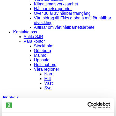
Klimatsmart verksamhet
Hållbarhetsrapporter
Över 30 år av hållbar framgång
Vårt bidrag till FN:s globala mål för hållbar
utveckling
Artiklar om vårt hållbarhetsarbete
Kontakta oss
Anlita SJR
Våra kontor
Stockholm
Göteborg
Malmö
Uppsala
Helsingborg
Våra regioner
Norr
Mitt
Väst
Syd
English
Svenska
Instagram