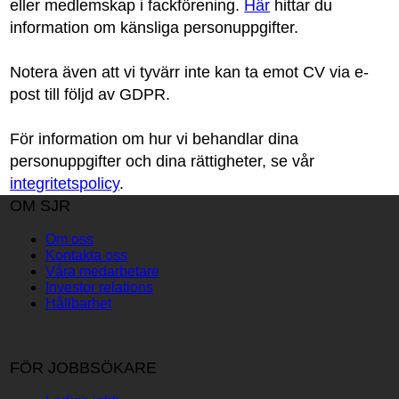
eller medlemskap i fackförening.
Här
hittar du
information om känsliga personuppgifter.
Notera även att vi tyvärr inte kan ta emot CV via e-
post till följd av GDPR.
För information om hur vi behandlar dina
personuppgifter och dina rättigheter, se vår
integritetspolicy
.
OM SJR
Om oss
Kontakta oss
Våra medarbetare
Investor relations
Hållbarhet
FÖR JOBBSÖKARE