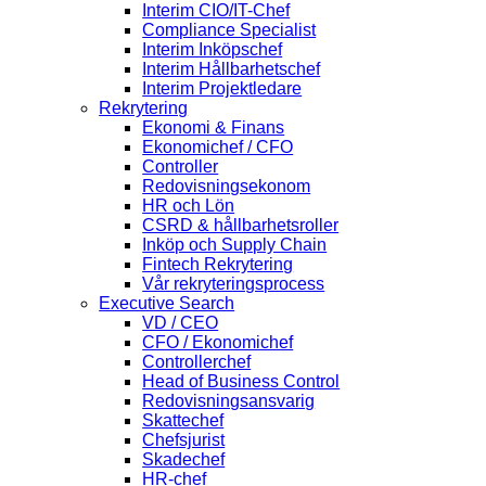
Interim CIO/IT-Chef
Compliance Specialist
Interim Inköpschef
Interim Hållbarhetschef
Interim Projektledare
Rekrytering
Ekonomi & Finans
Ekonomichef / CFO
Controller
Redovisningsekonom
HR och Lön
CSRD & hållbarhetsroller
Inköp och Supply Chain
Fintech Rekrytering
Vår rekryteringsprocess
Executive Search
VD / CEO
CFO / Ekonomichef
Controllerchef
Head of Business Control
Redovisningsansvarig
Skattechef
Chefsjurist
Skadechef
HR-chef