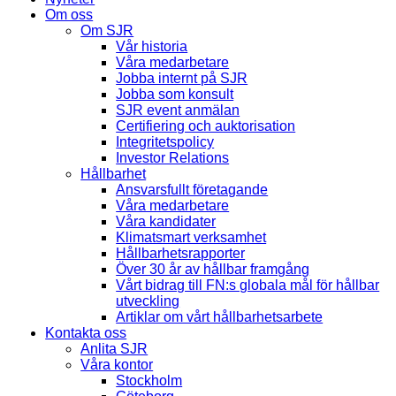
Om oss
Om SJR
Vår historia
Våra medarbetare
Jobba internt på SJR
Jobba som konsult
SJR event anmälan
Certifiering och auktorisation
Integritetspolicy
Investor Relations
Hållbarhet
Ansvarsfullt företagande
Våra medarbetare
Våra kandidater
Klimatsmart verksamhet
Hållbarhetsrapporter
Över 30 år av hållbar framgång
Vårt bidrag till FN:s globala mål för hållbar
utveckling
Artiklar om vårt hållbarhetsarbete
Kontakta oss
Anlita SJR
Våra kontor
Stockholm