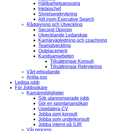
Hållbarhetsansvarig
Inköpschef
Styrelserekrytering
Allt inom Executive Search
Rådgivning och Utveckling
Second Opinion
Utvecklande Ledarskap
Karriärvägledning och coachning
Teamutveckling
Outplacement
Kundsamarbeten
Tillsättningar Konsult
Tillsättningar Rekrytering
Vårt erbjudande
Anlita oss
Lediga jobb
För Jobbsökare
Karriärmöjligheter
Sök utannonserade jobb
Gör en spontanansökan
Uppdatera CV
Jobba som konsult
Jobba som underkonsult
Jobba internt på SJR
Vår process