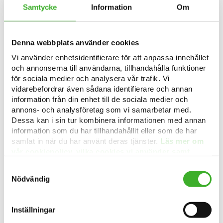
Samtycke
Information
Om
linkedin
Facebook
Denna webbplats använder cookies
Vi använder enhetsidentifierare för att anpassa innehållet
och annonserna till användarna, tillhandahålla funktioner
för sociala medier och analysera vår trafik. Vi
Job position is filled
vidarebefordrar även sådana identifierare och annan
City:
information från din enhet till de sociala medier och
Stockholm
annons- och analysföretag som vi samarbetar med.
Service:
Dessa kan i sin tur kombinera informationen med annan
Ekonomi/Finans
information som du har tillhandahållit eller som de har
State:
samlat in när du har använt deras tjänster.
Läs mer om
Stockholms län
vår cookiepolicy, vilka cookies vi använder samt
Type:
lagringstid här.
Samtyckesval
Uthyrning
Nödvändig
Junior roll som ekonom
till attraktiva kund inom
Inställningar