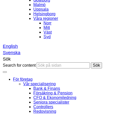
Göteborg
Malmö
Uppsala
Helsingborg
Våra regioner
Norr
Mitt
Väst
Syd
English
Svenska
Sök
Search for content
Sök
För företag
Vår specialisering
Bank & Finans
Försäkring & Pension
CFO & Ekonomiledning
Seniora specialister
Controllers
Redovisning