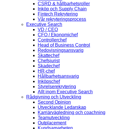
CSRD & hållbarhetsroller
Inköp och Supply Chain
Fintech Rekrytering
Vår rekryteringsprocess
Executive Search
VD / CEO
CFO / Ekonomichef
Controllerchef
Head of Business Control
Redovisningsansvarig
Skattechef
Chefsjurist
Skadechef
HR-chef
Hållbarhetsansvarig
Inköpschef
Styrelserekrytering
Allt inom Executive Search
Rådgivning och Utveckling
Second Opinion
Utvecklande Ledarskap
Karriärvägledning och coachning
Teamutveckling
Outplacement
Kundsamarbeten