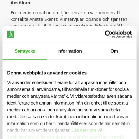
Ansökan
För mer information om tjänsten är du välkommen att
kontakta Anette Skantz. Vi intervjuar löpande och tjänsten
kan komma att tillsättas innan ansökningstiden har gått
ut. Sista ansökningsdag är 2025-06-15.
Varmt välkommen med din ansökan!
Samtycke
Information
Om
Konsult hos SJR
Att arbeta som konsult hos SJR innebär att du blir en del
av en dedikerad organisation med kompetens att ge dig
Denna webbplats använder cookies
perfekta förutsättningar att utvecklas både inom din
yrkesroll och på ett personligt plan. Du får tillgång till vårt
Vi använder enhetsidentifierare för att anpassa innehållet och
stora nätverk av intressanta företag och uppdragsgivare
annonserna till användarna, tillhandahålla funktioner för sociala
och därmed en unik möjlighet att ta din karriär till nästa
medier och analysera vår trafik. Vi vidarebefordrar även sådana
steg.
identifierare och annan information från din enhet till de sociala
medier och annons- och analysföretag som vi samarbetar
Vi på SJR bryr oss om vår personal och tillsammans med
med. Dessa kan i sin tur kombinera informationen med annan
oss får du en långsiktig partner som ger dig trygghet och
stöd. Vi är lyhörda för dina behov och du kommer att ha
information som du har tillhandahållit eller som de har samlat in
en nära relation med din konsultchef som stöttar dig i din
när du har använt deras tjänster.
Läs mer om vår
utveckling.
cookiepolicy, vilka cookies vi använder samt lagringstid