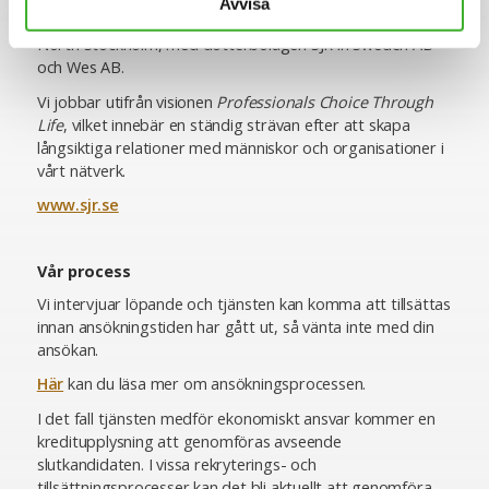
Avvisa
moderbolaget Ogunsen AB, som är noterat på First
North Stockholm, med dotterbolagen SJR in Sweden AB
och Wes AB.
Vi jobbar utifrån visionen
Professionals Choice Through
Life
, vilket innebär en ständig strävan efter att skapa
långsiktiga relationer med människor och organisationer i
vårt nätverk.
www.sjr.se
Vår process
Vi intervjuar löpande och tjänsten kan komma att tillsättas
innan ansökningstiden har gått ut, så vänta inte med din
ansökan.
Här
kan du läsa mer om ansökningsprocessen.
I det fall tjänsten medför ekonomiskt ansvar kommer en
kreditupplysning att genomföras avseende
slutkandidaten. I vissa rekryterings- och
tillsättningsprocesser kan det bli aktuellt att genomföra