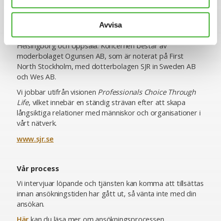
hållbarhet, kommunikation samt chefspositioner.
SJR är idag cirka 400 medarbetare och verksamma över
Avvisa
hela landet med kontor i Stockholm, Göteborg, Malmö,
Helsingborg och Uppsala. Koncernen består av
moderbolaget Ogunsen AB, som är noterat på First
North Stockholm, med dotterbolagen SJR in Sweden AB
och Wes AB.
Vi jobbar utifrån visionen
Professionals Choice Through
Life
, vilket innebär en ständig strävan efter att skapa
långsiktiga relationer med människor och organisationer i
vårt nätverk.
www.sjr.se
Vår process
Vi intervjuar löpande och tjänsten kan komma att tillsättas
innan ansökningstiden har gått ut, så vänta inte med din
ansökan.
Här
kan du läsa mer om ansökningsprocessen.