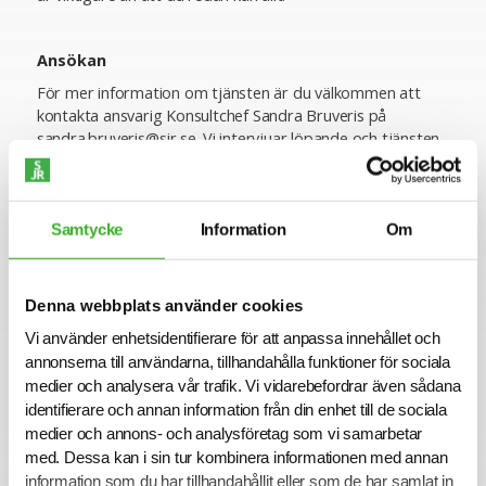
Ansökan
För mer information om tjänsten är du välkommen att
kontakta ansvarig Konsultchef Sandra Bruveris på
sandra.bruveris@sjr.se. Vi intervjuar löpande och tjänsten
kan komma att tillsättas innan ansökningstiden har gått
ut. Sista ansökningsdag är 2025-10-10.
Varmt välkommen med din ansökan!
Samtycke
Information
Om
Konsult hos SJR
Denna webbplats använder cookies
Att arbeta som konsult hos SJR innebär att du blir en del
av en dedikerad organisation med kompetens att ge dig
Vi använder enhetsidentifierare för att anpassa innehållet och
perfekta förutsättningar att utvecklas både inom din
annonserna till användarna, tillhandahålla funktioner för sociala
yrkesroll och på ett personligt plan. Du får tillgång till vårt
medier och analysera vår trafik. Vi vidarebefordrar även sådana
stora nätverk av intressanta företag och uppdragsgivare
identifierare och annan information från din enhet till de sociala
och därmed en unik möjlighet att ta din karriär till nästa
medier och annons- och analysföretag som vi samarbetar
steg.
med. Dessa kan i sin tur kombinera informationen med annan
information som du har tillhandahållit eller som de har samlat in