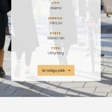
CITY:
Malmö
SERVICE:
HR/Lön
STATE:
Skånes län
TYPE:
Uthyrning
Se lediga jobb