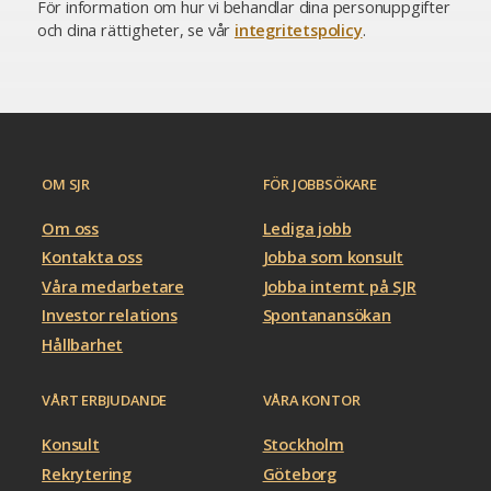
För information om hur vi behandlar dina personuppgifter
och dina rättigheter, se vår
integritetspolicy
.
OM SJR
FÖR JOBBSÖKARE
Om oss
Lediga jobb
Kontakta oss
Jobba som konsult
Våra medarbetare
Jobba internt på SJR
Investor relations
Spontanansökan
Hållbarhet
VÅRT ERBJUDANDE
VÅRA KONTOR
Konsult
Stockholm
Rekrytering
Göteborg