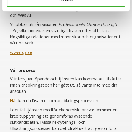
moderbolaget Ogunsen AB, som är noterat på First
North Stockholm, med dotterbolagen SJR in Sweden AB
och Wes AB.
Vi jobbar utifrån visionen
Professionals Choice Through
Life
, vilket innebär en ständig strävan efter att skapa
långsiktiga relationer med människor och organisationer i
vårt nätverk.
www.sjr.se
Vår process
Vi intervjuar löpande och tjänsten kan komma att tillsättas
innan ansökningstiden har gått ut, så vänta inte med din
ansökan.
Här
kan du läsa mer om ansökningsprocessen.
I det fall tjänsten medför ekonomiskt ansvar kommer en
kreditupplysning att genomföras avseende
slutkandidaten. I vissa rekryterings- och
tillsättningsprocesser kan det bli aktuellt att genomföra