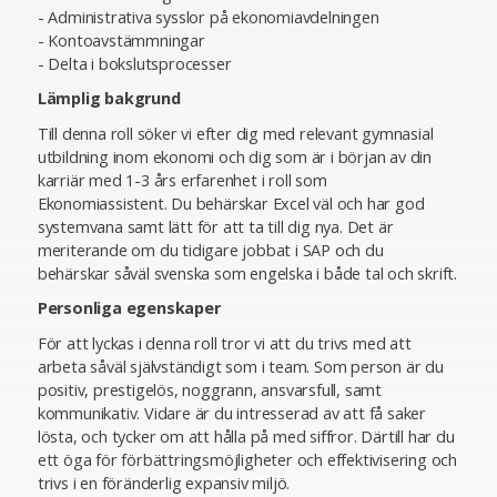
- Administrativa sysslor på ekonomiavdelningen
- Kontoavstämmningar
- Delta i bokslutsprocesser
Lämplig bakgrund
Till denna roll söker vi efter dig med relevant gymnasial
utbildning inom ekonomi och dig som är i början av din
karriär med 1-3 års erfarenhet i roll som
Ekonomiassistent. Du behärskar Excel väl och har god
systemvana samt lätt för att ta till dig nya. Det är
meriterande om du tidigare jobbat i SAP och du
behärskar såväl svenska som engelska i både tal och skrift.
Personliga egenskaper
För att lyckas i denna roll tror vi att du trivs med att
arbeta såväl självständigt som i team. Som person är du
positiv, prestigelös, noggrann, ansvarsfull, samt
kommunikativ. Vidare är du intresserad av att få saker
lösta, och tycker om att hålla på med siffror. Därtill har du
ett öga för förbättringsmöjligheter och effektivisering och
trivs i en föränderlig expansiv miljö.