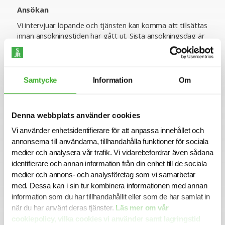
Ansökan
Vi intervjuar löpande och tjänsten kan komma att tillsättas
innan ansökningstiden har gått ut. Sista ansökningsdag är
2024-10-08.
Varmt välkommen med din ansökan!
Konsult hos SJR
Samtycke
Information
Om
Att arbeta som konsult hos SJR innebär att du blir en del
av en dedikerad organisation med kompetens att ge dig
perfekta förutsättningar att utvecklas både inom din
Denna webbplats använder cookies
yrkesroll och på ett personligt plan. Du får tillgång till vårt
Vi använder enhetsidentifierare för att anpassa innehållet och
stora nätverk av intressanta företag och uppdragsgivare
annonserna till användarna, tillhandahålla funktioner för sociala
och därmed en unik möjlighet att ta din karriär till nästa
medier och analysera vår trafik. Vi vidarebefordrar även sådana
steg.
identifierare och annan information från din enhet till de sociala
Vi på SJR bryr oss om vår personal och tillsammans med
medier och annons- och analysföretag som vi samarbetar
oss får du en långsiktig partner som ger dig trygghet och
med. Dessa kan i sin tur kombinera informationen med annan
stöd. Vi är lyhörda för dina behov och du kommer att ha
information som du har tillhandahållit eller som de har samlat in
en nära relation med din konsultchef som stöttar dig i din
när du har använt deras tjänster.
Läs mer om vår
utveckling.
cookiepolicy, vilka cookies vi använder samt lagringstid