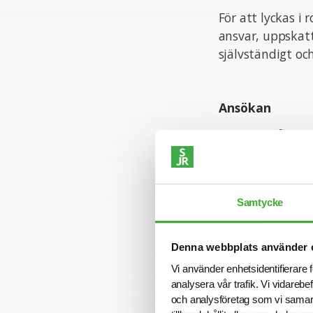
För att lyckas i
ansvar, uppskat
självständigt oc
Ansökan
För mer informa
Frida Dalevik. V
ansökningstiden 
Varmt välkomme
Samtycke
Denna webbplats använder 
Konsult hos SJR
Vi använder enhetsidentifierare f
Att arbeta som k
analysera vår trafik. Vi vidarebe
med kompetens a
och analysföretag som vi samar