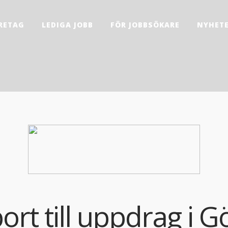
RETAG
LEDIGA JOBB
FÖR JOBBSÖKARE
NYHET
ort till uppdrag i 