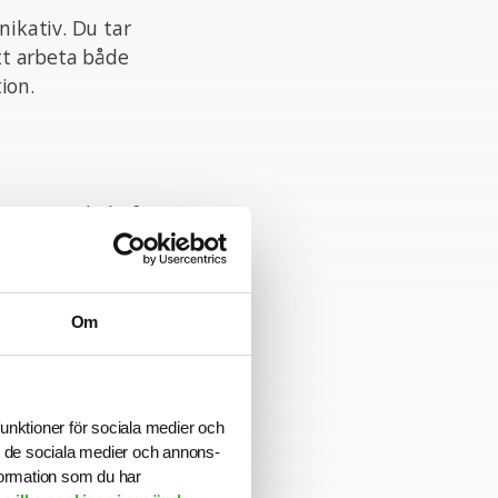
nikativ. Du tar
tt arbeta både
ion.
rig Konsultchef
ttas innan
Om
funktioner för sociala medier och
rad organisation
ill de sociala medier och annons-
e inom din
formation som du har