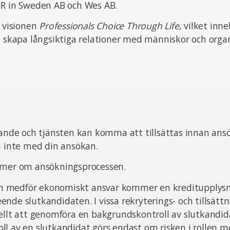
JR in Sweden AB och Wes AB.
n visionen
Professionals Choice Through Life
, vilket inn
t skapa långsiktiga relationer med människor och organ
pande och tjänsten kan komma att tillsättas innan ans
ta inte med din ansökan.
 mer om ansökningsprocessen.
sten medför ekonomiskt ansvar kommer en kreditupplysn
nde slutkandidaten. I vissa rekryterings- och tillsätt
ellt att genomföra en bakgrundskontroll av slutkandid
l av en slutkandidat görs endast om risken i rollen m