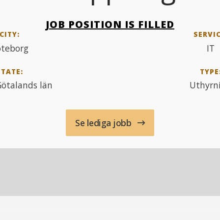
JOB POSITION IS FILLED
CITY:
SERVIC
teborg
IT
STATE:
TYPE
Götalands län
Uthyrn
Se lediga jobb