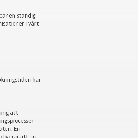
ebär en ständig
isationer i vårt
ökningstiden har
ing att
ningsprocesser
aten. En
otiverar att en