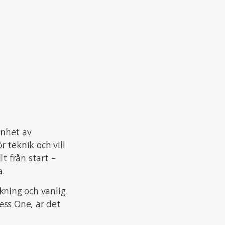
enhet av
r teknik och vill
t från start –
a.
kning och vanlig
ess One, är det