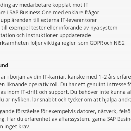
arding av medarbetare kopplat mot IT
re i SAP Business One med enklare frågor
a upp ärenden till externa IT‑leverantörer
, till exempel tester eller införande av nya system
tation och instruktioner uppdaterade
 verksamheten följer viktiga regler, som GDPR och NIS2
und
 är i början av din IT‑karriär, kanske med 1–2 års erfar
en liknande operativ roll. Du har ett genuint intresse fö
las inom IT‑drift och support. Du behöver inte kunna all
 du är nyfiken, lär snabbt och tycker om att hjälpa andr
ande förståelse för exempelvis datorer, nätverk, felsö
g. Har du erfarenhet av affärssystem, gärna SAP Busin
 inget krav.