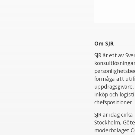
Om SJR
SJR är ett av Sv
konsultlösningar
personlighetsbed
förmåga att uti
uppdragsgivare.
inköp och logist
chefspositioner.
SJR är idag cir
Stockholm, Göte
moderbolaget Og