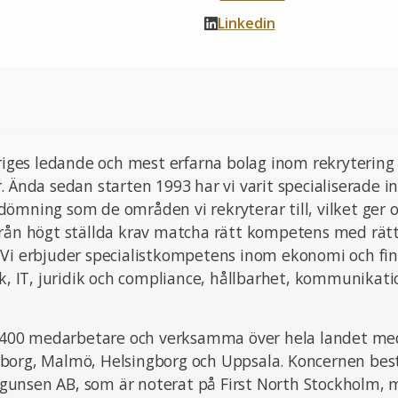
Linkedin
eriges ledande och mest erfarna bolag inom rekrytering
. Ända sedan starten 1993 har vi varit specialiserade i
ömning som de områden vi rekryterar till, vilket ger o
från högt ställda krav matcha rätt kompetens med rät
 Vi erbjuder specialistkompetens inom ekonomi och fin
ik, IT, juridik och compliance, hållbarhet, kommunikat
ka 400 medarbetare och verksamma över hela landet med
borg, Malmö, Helsingborg och Uppsala. Koncernen bes
unsen AB, som är noterat på First North Stockholm,