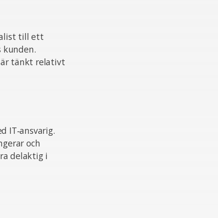
ist till ett
s kunden.
är tänkt relativt
d IT‑ansvarig.
ungerar och
a delaktig i