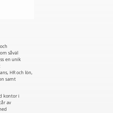
 och
nom såväl
ss en unik
t
ans, HR och lön,
ion samt
 kontor i
tår av
 med