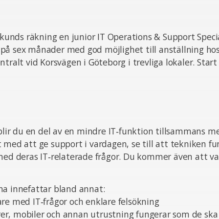
 kunds räkning en junior IT Operations & Support Special
på sex månader med god möjlighet till anställning ho
tralt vid Korsvägen i Göteborg i trevliga lokaler. Start 
 blir du en del av en mindre IT‑funktion tillsammans me
 med att ge support i vardagen, se till att tekniken f
med deras IT‑relaterade frågor. Du kommer även att var
na innefattar bland annat:
re med IT‑frågor och enklare felsökning
torer, mobiler och annan utrustning fungerar som de ska