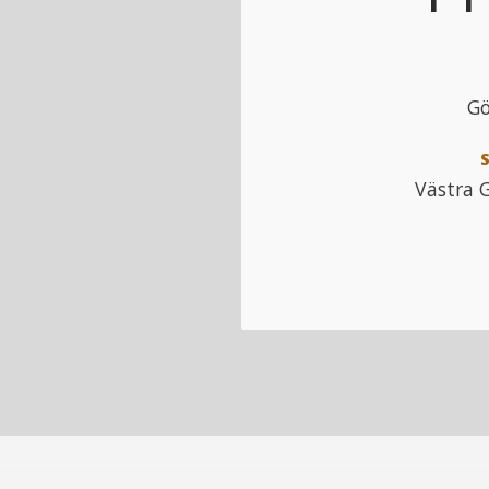
Gö
Västra 