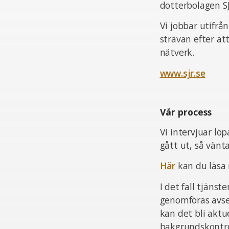
dotterbolagen S
Vi jobbar utifrå
strävan efter at
nätverk.
www.sjr.se
Vår process
Vi intervjuar lö
gått ut, så vän
Här
kan du läsa
I det fall tjän
genomföras avsee
kan det bli aktu
bakgrundskontrol