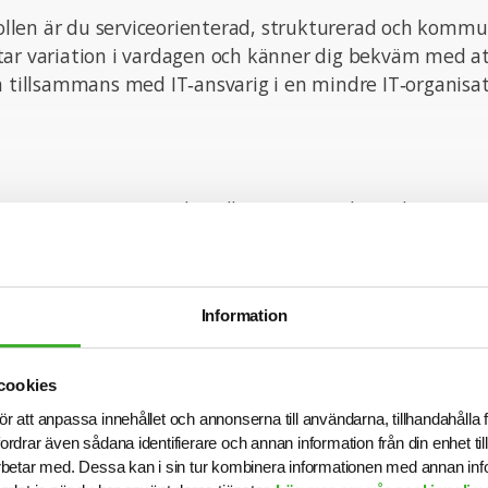
 rollen är du serviceorienterad, strukturerad och kommu
tar variation i vardagen och känner dig bekväm med a
h tillsammans med IT‑ansvarig i en mindre IT‑organisat
tion om tjänsten är du välkommen att kontakta ansva
i intervjuar löpande och tjänsten kan komma att tillsä
har gått ut.
n med din ansökan!
Information
cookies
ör att anpassa innehållet och annonserna till användarna, tillhandahålla 
onsult hos SJR innebär att du blir en del av en dedike
fordrar även sådana identifierare och annan information från din enhet t
tt ge dig perfekta förutsättningar att utvecklas båd
betar med. Dessa kan i sin tur kombinera informationen med annan in