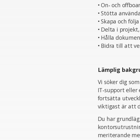
• On‑ och offbo
• Stötta använda
• Skapa och följ
• Delta i projekt
• Hålla dokumen
• Bidra till att
Lämplig bakgr
Vi söker dig som
IT‑support eller 
fortsätta utveck
viktigast är att
Du har grundlägg
kontorsutrustnin
meriterande men