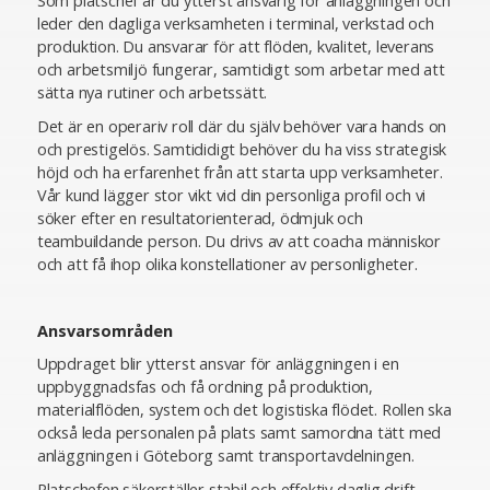
Som platschef är du ytterst ansvarig för anläggningen och
leder den dagliga verksamheten i terminal, verkstad och
produktion. Du ansvarar för att flöden, kvalitet, leverans
och arbetsmiljö fungerar, samtidigt som arbetar med att
sätta nya rutiner och arbetssätt.
Det är en operariv roll där du själv behöver vara hands on
och prestigelös. Samtididigt behöver du ha viss strategisk
höjd och ha erfarenhet från att starta upp verksamheter.
Vår kund lägger stor vikt vid din personliga profil och vi
söker efter en resultatorienterad, ödmjuk och
teambuildande person. Du drivs av att coacha människor
och att få ihop olika konstellationer av personligheter.
Ansvarsområden
Uppdraget blir ytterst ansvar för anläggningen i en
uppbyggnadsfas och få ordning på produktion,
materialflöden, system och det logistiska flödet. Rollen ska
också leda personalen på plats samt samordna tätt med
anläggningen i Göteborg samt transportavdelningen.
Platschefen säkerställer stabil och effektiv daglig drift