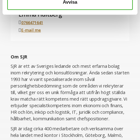
Avvisa
CONTACT PERSON
Emma Hultberg
0766471641
E-mail me
Om SJR
SJR är ett av Sveriges ledande och mest erfarna bolag
inom rekrytering och konsultlösningar. Ända sedan starten
1993 har vi varit specialiserade inom såväl
personlighetsbedömning som de områden vi rekryterar
till, vilket ger oss en unik förmåga att utifrån högt ställda
krav matcha rätt kompetens med rätt uppdragsgivare. Vi
erbjuder specialistkompetens inom ekonomi och finans,
HR och lön, inköp och logistik, IT, juridik och compliance,
hållbarhet, kommunikation samt chefspositioner.
SJR är idag cirka 400 medarbetare och verksamma över
hela landet med kontor i Stockholm, Göteborg, Malmö,