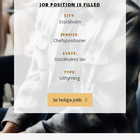
JOB POSITION IS FILLED
CITY:
Stockholm
SERVICE:
Chefspositioner
STATE:
Stockholms län
TYPE:
Uthyrning
Se lediga jobb