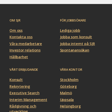
OM SJR
FÖR JOBBSÖKARE
Om oss
Lediga jobb
Kontakta oss
Jobba som konsult
Våra medarbetare
Jobba internt på SJR
Investor relations
Spontanansökan
Hållbarhet
VÅRT ERBJUDANDE
VÅRA KONTOR
Konsult
Stockholm
Rekrytering
Göteborg
Executive Search
Malmö
Interim Management
Uppsala
Rådgivning och
Helsingborg
utveckling