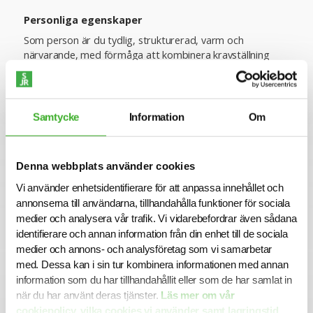
Personliga egenskaper
Som person är du tydlig, strukturerad, varm och
närvarande, med förmåga att kombinera kravställning
med förtroende och kommunikation. Du är
lösningsorienterad, stresstålig och van att arbeta i miljöer
med högt tempo och tydliga leveranskrav. Du behöver
kunna kommunicera, motivera, övertyga och hantera
Samtycke
Information
Om
friktion mellan olika personer och avdelningar.
Du behärskar svenska och engelska i tal och skrift.
Denna webbplats använder cookies
Vi använder enhetsidentifierare för att anpassa innehållet och
Ansökan
annonserna till användarna, tillhandahålla funktioner för sociala
För mer information om tjänsten är du välkommen att
medier och analysera vår trafik. Vi vidarebefordrar även sådana
kontakta ansvarig Konsultchef Emma Hultberg på
identifierare och annan information från din enhet till de sociala
0766471641. Vi intervjuar löpande och tjänsten kan
medier och annons- och analysföretag som vi samarbetar
komma att tillsättas innan ansökningstiden har gått ut.
med. Dessa kan i sin tur kombinera informationen med annan
Sista ansökningsdag är 2026-06-01.
information som du har tillhandahållit eller som de har samlat in
Varmt välkommen med din ansökan!
när du har använt deras tjänster.
Läs mer om vår
cookiepolicy, vilka cookies vi använder samt lagringstid