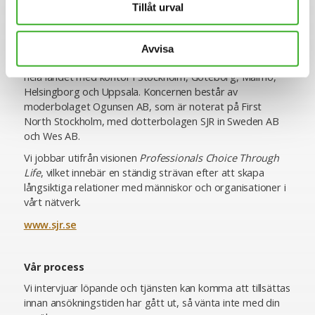
Tillåt urval
erbjuder specialistkompetens inom ekonomi och finans,
HR och lön, inköp och logistik, IT, juridik och compliance,
hållbarhet, kommunikation samt chefspositioner.
Avvisa
SJR är idag cirka 400 medarbetare och verksamma över
hela landet med kontor i Stockholm, Göteborg, Malmö,
Helsingborg och Uppsala. Koncernen består av
moderbolaget Ogunsen AB, som är noterat på First
North Stockholm, med dotterbolagen SJR in Sweden AB
och Wes AB.
Vi jobbar utifrån visionen
Professionals Choice Through
Life
, vilket innebär en ständig strävan efter att skapa
långsiktiga relationer med människor och organisationer i
vårt nätverk.
www.sjr.se
Vår process
Vi intervjuar löpande och tjänsten kan komma att tillsättas
innan ansökningstiden har gått ut, så vänta inte med din