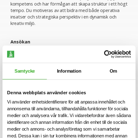
kompetens och har förmågan att skapa struktur i ett högt
tempo. Du motiveras av att bidra med både operativa
insatser och strategiska perspektiv i en dynamisk och
kreativ miljö.
Ansökan
Vi intervjuar löpande och tjänsten kan komma att tillsättas
innan ansökningstiden har gått ut. Sista ansökningsdag är
2026-04-01.
Samtycke
Information
Om
Varmt välkommen med din ansökan!
Konsult hos SJR
Denna webbplats använder cookies
Att arbeta som konsult hos SJR innebär att du blir en del
Vi använder enhetsidentifierare för att anpassa innehållet och
av en dedikerad organisation med kompetens att ge dig
annonserna till användarna, tillhandahålla funktioner för sociala
perfekta förutsättningar att utvecklas både inom din
medier och analysera vår trafik. Vi vidarebefordrar även sådana
yrkesroll och på ett personligt plan. Du får tillgång till vårt
identifierare och annan information från din enhet till de sociala
stora nätverk av intressanta företag och uppdragsgivare
medier och annons- och analysföretag som vi samarbetar
och därmed en unik möjlighet att ta din karriär till nästa
med. Dessa kan i sin tur kombinera informationen med annan