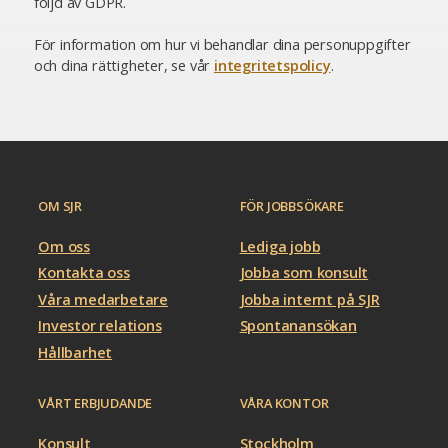
följd av GDPR.
För information om hur vi behandlar dina personuppgifter
och dina rättigheter, se vår
integritetspolicy
.
OM SJR
FÖR JOBBSÖKARE
Om oss
Lediga jobb
Kontakta oss
Jobba som konsult
Våra medarbetare
Jobba internt på SJR
Investor relations
Spontanansökan
Hållbarhet
VÅRT ERBJUDANDE
VÅRA KONTOR
Konsult
Stockholm