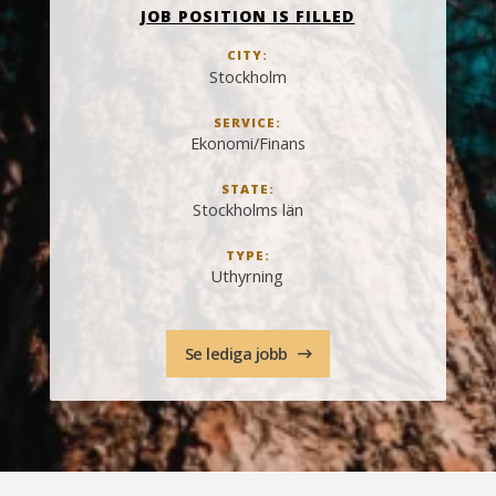
JOB POSITION IS FILLED
CITY:
Stockholm
SERVICE:
Ekonomi/Finans
STATE:
Stockholms län
TYPE:
Uthyrning
Se lediga jobb