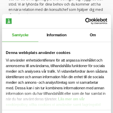
stöd. Vi är lyhörda för dina behov och du kommer att ha
en nära relation med din konsultchef som hjälper dig med
dina utmaningar.
Se lediga jobb
Samtycke
Information
Om
Denna webbplats använder cookies
Vi använder enhetsidentifierare för att anpassa innehållet och
annonserna till användarna, tillhandahålla funktioner för sociala
medier och analysera vår trafik. Vi vidarebefordrar även sådana
identifierare och annan information från din enhet till de sociala
medier och annons- och analysföretag som vi samarbetar
med. Dessa kan i sin tur kombinera informationen med annan
information som du har tillhandahållit eller som de har samlat in
CONTACT PERSON
när du har använt deras tjänster.
Läs mer om vår
Emelie Löfqvist
cookiepolicy, vilka cookies vi använder samt lagringstid
070-647 16 30
här.