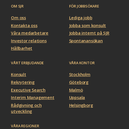
OM SJR
FÖR JOBBSÖKARE
Om oss
Lediga jobb
Kontakta oss
Jobba som konsult
Våra medarbetare
Jobba internt på SJR
Investor relations
Spontanansökan
Hållbarhet
VÅRT ERBJUDANDE
VÅRA KONTOR
Konsult
Stockholm
Rekrytering
Göteborg
Executive Search
Malmö
Interim Management
Uppsala
Rådgivning och
Helsingborg
utveckling
VÅRA REGIONER