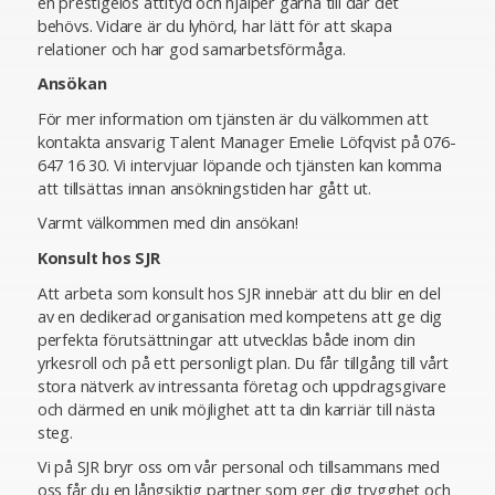
en prestigelös attityd och hjälper gärna till där det
behövs. Vidare är du lyhörd, har lätt för att skapa
relationer och har god samarbetsförmåga.
Ansökan
För mer information om tjänsten är du välkommen att
kontakta ansvarig Talent Manager Emelie Löfqvist på 076-
647 16 30. Vi intervjuar löpande och tjänsten kan komma
att tillsättas innan ansökningstiden har gått ut.
Varmt välkommen med din ansökan!
Konsult hos SJR
Att arbeta som konsult hos SJR innebär att du blir en del
av en dedikerad organisation med kompetens att ge dig
perfekta förutsättningar att utvecklas både inom din
yrkesroll och på ett personligt plan. Du får tillgång till vårt
stora nätverk av intressanta företag och uppdragsgivare
och därmed en unik möjlighet att ta din karriär till nästa
steg.
Vi på SJR bryr oss om vår personal och tillsammans med
oss får du en långsiktig partner som ger dig trygghet och