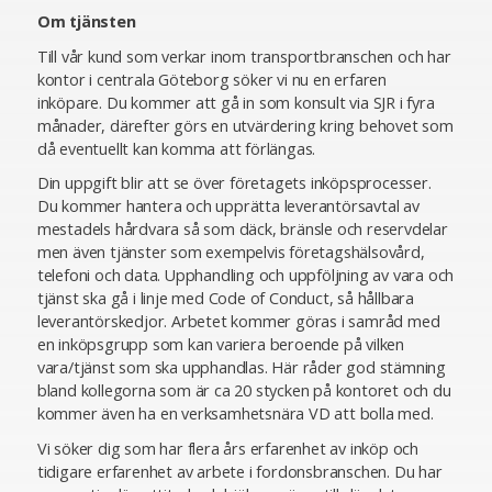
Om tjänsten
Till vår kund som verkar inom transportbranschen och har
kontor i centrala Göteborg söker vi nu en erfaren
inköpare. Du kommer att gå in som konsult via SJR i fyra
månader, därefter görs en utvärdering kring behovet som
då eventuellt kan komma att förlängas.
Din uppgift blir att se över företagets inköpsprocesser.
Du kommer hantera och upprätta leverantörsavtal av
mestadels hårdvara så som däck, bränsle och reservdelar
men även tjänster som exempelvis företagshälsovård,
telefoni och data. Upphandling och uppföljning av vara och
tjänst ska gå i linje med Code of Conduct, så hållbara
leverantörskedjor. Arbetet kommer göras i samråd med
en inköpsgrupp som kan variera beroende på vilken
vara/tjänst som ska upphandlas. Här råder god stämning
bland kollegorna som är ca 20 stycken på kontoret och du
kommer även ha en verksamhetsnära VD att bolla med.
Vi söker dig som har flera års erfarenhet av inköp och
tidigare erfarenhet av arbete i fordonsbranschen. Du har