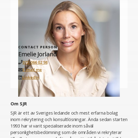
CONTACT PERSON
Emelie Jorland
072-066 02 98
E-mail me
LinkedIn
Om SJR
SJR är ett av Sveriges ledande och mest erfarna bolag
inom rekrytering och konsultlösningar. Ända sedan starten
1993 har vi varit specialiserade inom såväl
personlighetsbedömning som de områden vi rekryterar