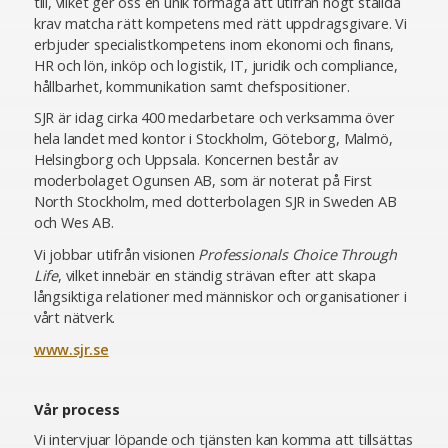
till, vilket ger oss en unik förmåga att utifrån högt ställda
krav matcha rätt kompetens med rätt uppdragsgivare. Vi
erbjuder specialistkompetens inom ekonomi och finans,
HR och lön, inköp och logistik, IT, juridik och compliance,
hållbarhet, kommunikation samt chefspositioner.
SJR är idag cirka 400 medarbetare och verksamma över
hela landet med kontor i Stockholm, Göteborg, Malmö,
Helsingborg och Uppsala. Koncernen består av
moderbolaget Ogunsen AB, som är noterat på First
North Stockholm, med dotterbolagen SJR in Sweden AB
och Wes AB.
Vi jobbar utifrån visionen
Professionals Choice Through
Life
, vilket innebär en ständig strävan efter att skapa
långsiktiga relationer med människor och organisationer i
vårt nätverk.
www.sjr.se
Vår process
Vi intervjuar löpande och tjänsten kan komma att tillsättas