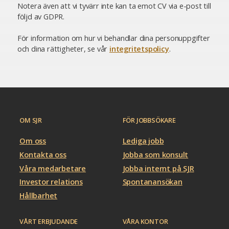
Notera även att vi tyvärr inte kan ta emot CV via e-post till
följd av GDPR.
För information om hur vi behandlar dina personuppgifter
och dina rättigheter, se vår
integritetspolicy
.
OM SJR
FÖR JOBBSÖKARE
Om oss
Lediga jobb
Kontakta oss
Jobba som konsult
Våra medarbetare
Jobba internt på SJR
Investor relations
Spontanansökan
Hållbarhet
VÅRT ERBJUDANDE
VÅRA KONTOR