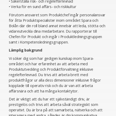
• Säkerställa risk- och regelefterlevnad
• Verka för en sund affärs- och riskkultur
Förutom ansvaret som Produktchef ingår personalansvar
för åtta Produktspecialister inom området Spara och
Bolån där din roll bland annat innebär att leda, stötta och
vidareutveckla dina medarbetare. Du rapporterar till
Chefen för Produkt och ingår i Produktledningsgruppen
samt i Kompetensledningsgruppen.
Lämplig bakgrund
Vi söker dig som har gedigen kunskap inom Spara-
området och har erfarenhet av att arbeta med
Produktutveckling och Produktförvaltning inklusive
regelefterlevnad. Du trivs att arbeta brett med
produktfrågor ur alla dess dimensioner inklusive frågor
kopplade till operativ risk och du är van att arbeta
affärsnära och att ha många kontaktytor.
Det är viktigt att du har ett självständigt driv, är
prestigelös och trivs att arbeta såväl strategiskt som
operativt. Du är bra på att samarbeta, nätverka och att
interagera med andra, således är din kommunikativa