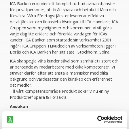
ICA Banken erbjuder ett komplett utbud av banktjänster
för privatpersoner, allt ifrån spara och betala till låna och
försäkra. Våra Företagstjänster levererar effektiva
betaltjänster och finansiella lösningar till ICA Handlare, ICA
Gruppen samt myndigheter och kommuner. Vi vill göra
varje dag lite enklare och förenkla vardagen för ICAs
kunder. ICA Banken som startade sin verksamhet 2001
ingår i ICA Gruppen. Huvuddelen av verksamheten ligger i
Borås och ICA Banken har sitt säte i Stockholm, Solna.
ICA ska spegla våra kunder såväl som samhället i stort och
är beroende av medarbetare med olika kompetenser. Vi
strävar därför efter att anställa människor med olika
bakgrund och värdesätter den kunskap och erfarenhet
det medför.
Till vårt kompetensområde Produkt söker vi nu en ny
Produktchef Spara & Försäkra.
Ansökan
I denna rekrytering samarbetar ICA Banken med SJR
Executive Search. För mer information är du välkommen
att kontakta Seniorkonsult Anders Dareholt på 070-471 59