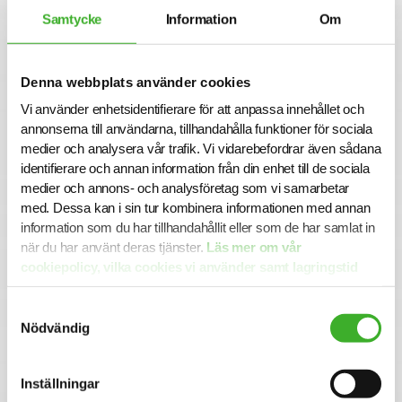
09. eller Researchkonsult Emelie Jorland på 072-066 02 98.
Samtycke
Information
Om
Urval och intervjuer sker löpande så vänta inte med din
ansökan. Alla ansökningar och kontakter hanteras
konfidentiellt.
Denna webbplats använder cookies
Varmt välkommen med din ansökan!
Vi använder enhetsidentifierare för att anpassa innehållet och
Om SJR Executive Search
annonserna till användarna, tillhandahålla funktioner för sociala
medier och analysera vår trafik. Vi vidarebefordrar även sådana
SJR Executive Search är en del av SJR, ett av Sveriges
identifierare och annan information från din enhet till de sociala
ledande och mest erfarna bolag inom rekrytering och
medier och annons- och analysföretag som vi samarbetar
konsultlösningar. Vi rekryterar framtidens ledare och
med. Dessa kan i sin tur kombinera informationen med annan
talanger på högsta nivå – människor som på riktigt gör
information som du har tillhandahållit eller som de har samlat in
skillnad i krävande miljöer. Vår vision är att genomföra
när du har använt deras tjänster.
Läs mer om vår
rekryteringar som får företag och människor att växa och
cookiepolicy, vilka cookies vi använder samt lagringstid
utvecklas.
här.
SJR Executive Search grundades 2008 och är en del av
Samtyckesval
koncernen SJR in Scandinavia AB (publ) noterat på First
Nödvändig
North.
Inställningar
Se lediga jobb