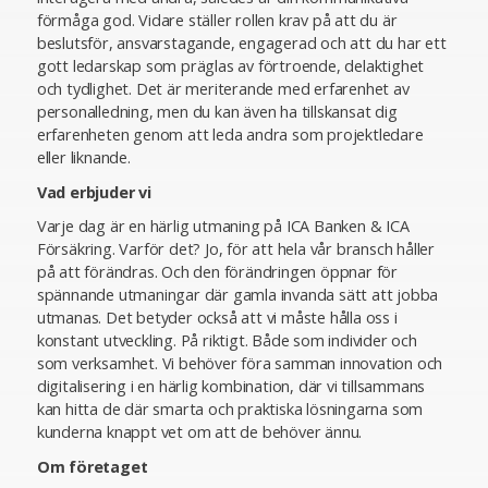
förmåga god. Vidare ställer rollen krav på att du är
beslutsför, ansvarstagande, engagerad och att du har ett
gott ledarskap som präglas av förtroende, delaktighet
och tydlighet. Det är meriterande med erfarenhet av
personalledning, men du kan även ha tillskansat dig
erfarenheten genom att leda andra som projektledare
eller liknande.
Vad erbjuder vi
Varje dag är en härlig utmaning på ICA Banken & ICA
Försäkring. Varför det? Jo, för att hela vår bransch håller
på att förändras. Och den förändringen öppnar för
spännande utmaningar där gamla invanda sätt att jobba
utmanas. Det betyder också att vi måste hålla oss i
konstant utveckling. På riktigt. Både som individer och
som verksamhet. Vi behöver föra samman innovation och
digitalisering i en härlig kombination, där vi tillsammans
kan hitta de där smarta och praktiska lösningarna som
kunderna knappt vet om att de behöver ännu.
Om företaget