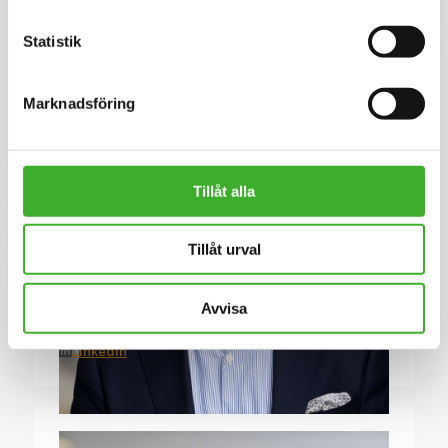
Statistik
Marknadsföring
Tillåt alla
Tillåt urval
CONTACT PERSON
Anders Dareholt
070-471 59 09
Avvisa
E-mail me
Linkedin