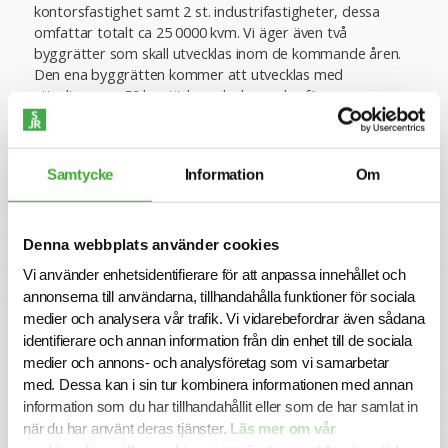
kontorsfastighet samt 2 st. industrifastigheter, dessa
omfattar totalt ca 25 0000 kvm. Vi äger även två
byggrätter som skall utvecklas inom de kommande åren.
Den ena byggrätten kommer att utvecklas med
ytterligare ca 52 bostäder och den andra för
industriändamål.
Samlat marknadsvärde 2023 uppgick till c:a 2,2 miljarder
kronor.
Samtycke
Information
Om
Vår kontorsfastighet på Mölndalsvägen 95 inrymmer såväl
större som mindre kontorsenheter där utformning och
anpassning av lokalerna sker i samråd med våra
Denna webbplats använder cookies
hyresgästers behov och möjligheter. Största
hyresgästerna är Alrik Hedlund, Transportstyrelsen och
Vi använder enhetsidentifierare för att anpassa innehållet och
Avonova, I fastigheten finns även restauranger, en
annonserna till användarna, tillhandahålla funktioner för sociala
sportbar med bowling och shuffleboard. Ytterligare en
medier och analysera vår trafik. Vi vidarebefordrar även sådana
restaurang är etablerad under 2023 och ett bra
identifierare och annan information från din enhet till de sociala
komplement till utbudet i området.
medier och annons- och analysföretag som vi samarbetar
med. Dessa kan i sin tur kombinera informationen med annan
Ansökan
information som du har tillhandahållit eller som de har samlat in
I denna rekrytering samarbetar Stig Hedlund Fastigheter
när du har använt deras tjänster.
Läs mer om vår
med SJR. För mer information är du välkommen att