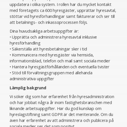
uppdatera i olika system. I rollen har du mycket kontakt
med företagets ca 600 hyresgäster, upprättar hyresavtal,
stöttar vid hyresförhandlingar samt fakturerar och ser till
att betalnings- och inkassoprocessen följs.
Dina huvudsakliga arbetsuppgifter är:
• Upprätta och administrera hyresavtal inklusive
hyresförhandling
• Säkerställa att hyresbetalningar sker i tid
• Kommunicera med hyresgäster via hemsida,
informationsblad, telefon och mail samt sociala medier
• Hantera hyresgästförhållanden och eventuella tvister
• Stöd till förvaltningsgruppen med allehanda
administrativa uppgifter
Lämplig bakgrund
Vi söker dig som har erfarenhet från hyresadministration
och har jobbat några år inom fastighetsbranschen med
liknande arbetsuppgifter. Har du god kunskap om
hyreslagstiftning samt GDPR är det meriterande. Om du
även har erfarenhet av att administrera och publicera på
sociala medier ses det som positivt.