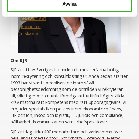
CONTACT PERSON
Avvisa
Sofia Obstfelder Garellick
076-647 16 07
E-mail me
Linkedin
Om SJR
SJR är ett av Sveriges ledande och mest erfarna bolag
inom rekrytering och konsultlösningar. Ända sedan starten
1993 har vi varit specialiserade inom såväl
personlighetsbedömning som de områden vi rekryterar
till, vilket ger oss en unik förmåga att utifrån högt ställda
krav matcha rätt kompetens med rätt uppdragsgivare. Vi
erbjuder specialistkompetens inom ekonomi och finans,
HR och lön, inköp och logistik, IT, juridik och compliance,
hållbarhet, kommunikation samt chefspositioner.
SJR är idag cirka 400 medarbetare och verksamma över
hela landet med kontor i Stockholm, Göteborg, Malmö,