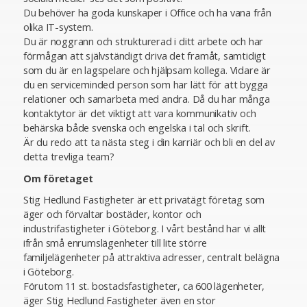
Du behöver ha goda kunskaper i Office och ha vana från
olika IT-system.
Du är noggrann och strukturerad i ditt arbete och har
förmågan att självständigt driva det framåt, samtidigt
som du är en lagspelare och hjälpsam kollega. Vidare är
du en serviceminded person som har lätt för att bygga
relationer och samarbeta med andra. Då du har många
kontaktytor är det viktigt att vara kommunikativ och
behärska både svenska och engelska i tal och skrift.
Är du redo att ta nästa steg i din karriär och bli en del av
detta trevliga team?
Om företaget
Stig Hedlund Fastigheter är ett privatägt företag som
äger och förvaltar bostäder, kontor och
industrifastigheter i Göteborg. I vårt bestånd har vi allt
ifrån små enrumslägenheter till lite större
familjelägenheter på attraktiva adresser, centralt belägna
i Göteborg.
Förutom 11 st. bostadsfastigheter, ca 600 lägenheter,
äger Stig Hedlund Fastigheter även en stor