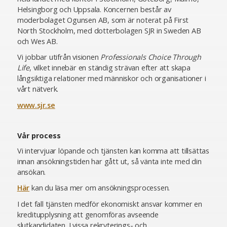
Helsingborg och Uppsala. Koncernen består av
moderbolaget Ogunsen AB, som är noterat på First
North Stockholm, med dotterbolagen SJR in Sweden AB
och Wes AB.
Vi jobbar utifrån visionen
Professionals Choice Through
Life
, vilket innebär en ständig strävan efter att skapa
långsiktiga relationer med människor och organisationer i
vårt nätverk.
www.sjr.se
Vår process
Vi intervjuar löpande och tjänsten kan komma att tillsättas
innan ansökningstiden har gått ut, så vänta inte med din
ansökan.
Här
kan du läsa mer om ansökningsprocessen.
I det fall tjänsten medför ekonomiskt ansvar kommer en
kreditupplysning att genomföras avseende
slutkandidaten. I vissa rekryterings- och