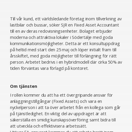
Till vår kund, ett världsledande företag inom tillverkning av
lastbilar och bussar, söker SJR en Fixed Asset Accountant
till en av deras redovisningsenheter. Bolaget erbjuder
moderna och attraktiva lokaler i Södertälje med goda
kommunikationsmöjligheter. Detta är ett konsultuppdrag
på heltid med start den 25 maj och löper initialt fram till
årsskiftet, med goda möjligheter till förlängning för rätt
person. Arbetet bedrivs i en hybridmodell där cirka 50 % av
tiden förväntas vara förlagd på kontoret.
Om tjänsten
I rollen kommer du att ha ett övergripande ansvar för
anläggningstillgångar (Fixed Assets) och vara en
nyckelperson i att ta över arbetet från en kollega som går
på tjänstledighet. En viktig del av uppdraget är att
säkerställa en smidig kunskapsöverföring samt bidra till
att utveckla och effektivisera arbetssätt.