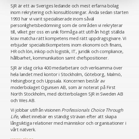
SJR är ett av Sveriges ledande och mest erfarna bolag
inom rekrytering och konsultlösningar. Ända sedan starten
1993 har vi varit specialiserade inom såväl
personlighetsbedömning som de områden vi rekryterar
till, vilket ger oss en unik förmåga att utifrån högt ställda
krav matcha rätt kompetens med rätt uppdragsgivare. Vi
erbjuder specialistkompetens inom ekonomi och finans,
HR och lön, inköp och logistik, IT, juridik och compliance,
hållbarhet, kommunikation samt chefspositioner.
SJR är idag cirka 400 medarbetare och verksamma över
hela landet med kontor i Stockholm, Göteborg, Malmö,
Helsingborg och Uppsala. Koncernen består av
moderbolaget Ogunsen AB, som är noterat på First
North Stockholm, med dotterbolagen SJR in Sweden AB
och Wes AB.
Vi jobbar utifrån visionen
Professionals Choice Through
Life
, vilket innebär en ständig strävan efter att skapa
långsiktiga relationer med människor och organisationer i
vårt nätverk.