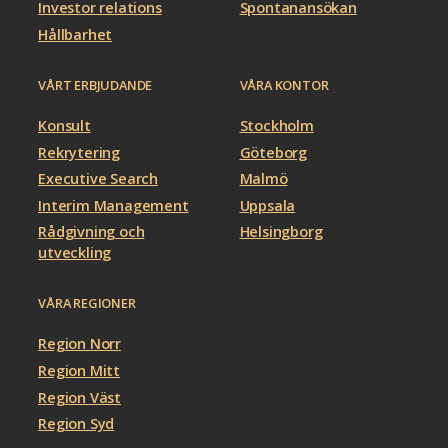
Investor relations
Spontanansökan
Hållbarhet
VÅRT ERBJUDANDE
VÅRA KONTOR
Konsult
Stockholm
Rekrytering
Göteborg
Executive Search
Malmö
Interim Management
Uppsala
Rådgivning och
Helsingborg
utveckling
VÅRA REGIONER
Region Norr
Region Mitt
Region Väst
Region Syd