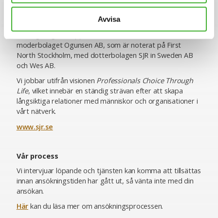
SJR är idag cirka 400 medarbetare och verksamma över
Avvisa
hela landet med kontor i Stockholm, Göteborg, Malmö,
Helsingborg och Uppsala. Koncernen består av
moderbolaget Ogunsen AB, som är noterat på First
North Stockholm, med dotterbolagen SJR in Sweden AB
och Wes AB.
Vi jobbar utifrån visionen
Professionals Choice Through
Life
, vilket innebär en ständig strävan efter att skapa
långsiktiga relationer med människor och organisationer i
vårt nätverk.
www.sjr.se
Vår process
Vi intervjuar löpande och tjänsten kan komma att tillsättas
innan ansökningstiden har gått ut, så vänta inte med din
ansökan.
Här
kan du läsa mer om ansökningsprocessen.