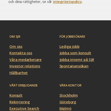
och dina rättigheter, se vår
integritetspolicy
.
OM SJR
FÖR JOBBSÖKARE
Om oss
Lediga jobb
Kontakta oss
Jobba som konsult
Våra medarbetare
Jobba internt på SJR
Investor relations
Spontanansökan
Hållbarhet
VÅRT ERBJUDANDE
VÅRA KONTOR
Konsult
Stockholm
Rekrytering
Göteborg
Executive Search
Malmö