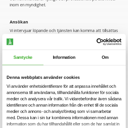
inom en myndighet.
Ansökan
Vi intervjuar löpande och tjänsten kan komma att tillsättas
innan ansökningstiden har gått ut. Sista ansökningsdag är
2026-04-09.
Varmt välkommen med din ansökan!
Samtycke
Information
Om
Konsult hos SJR
Att arbeta som konsult hos SJR innebär att du blir en del
Denna webbplats använder cookies
av en dedikerad organisation med kompetens att ge dig
Vi använder enhetsidentifierare för att anpassa innehållet och
perfekta förutsättningar att utvecklas både inom din
annonserna till användarna, tillhandahålla funktioner för sociala
yrkesroll och på ett personligt plan. Du får tillgång till vårt
medier och analysera vår trafik. Vi vidarebefordrar även sådana
stora nätverk av intressanta företag och uppdragsgivare
identifierare och annan information från din enhet till de sociala
och därmed en unik möjlighet att ta din karriär till nästa
medier och annons- och analysföretag som vi samarbetar
steg.
med. Dessa kan i sin tur kombinera informationen med annan
Vi på SJR bryr oss om vår personal och tillsammans med
information som du har tillhandahållit eller som de har samlat in