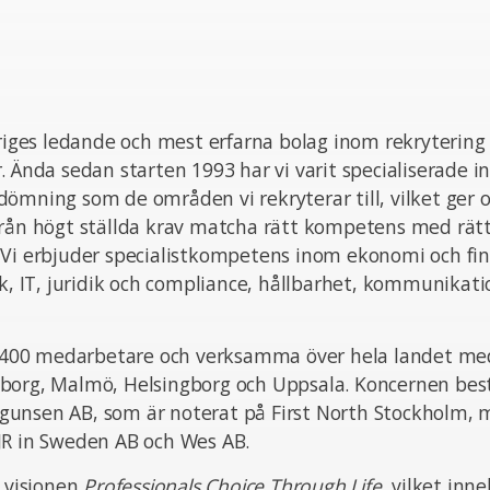
eriges ledande och mest erfarna bolag inom rekrytering
. Ända sedan starten 1993 har vi varit specialiserade i
ömning som de områden vi rekryterar till, vilket ger o
från högt ställda krav matcha rätt kompetens med rät
 Vi erbjuder specialistkompetens inom ekonomi och fin
ik, IT, juridik och compliance, hållbarhet, kommunikat
ka 400 medarbetare och verksamma över hela landet med
borg, Malmö, Helsingborg och Uppsala. Koncernen bes
unsen AB, som är noterat på First North Stockholm,
JR in Sweden AB och Wes AB.
n visionen
Professionals Choice Through Life
, vilket inn