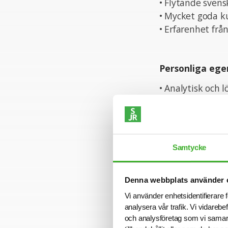
• Flytande svensk
• Mycket goda k
• Erfarenhet frå
Personliga ege
• Analytisk och 
• Strukturerad 
• Trivs i en dyn
• Samarbetsvill
Samtycke
Ansökan
Denna webbplats använder 
För mer informa
Vi använder enhetsidentifierare f
intervjuar löpa
analysera vår trafik. Vi vidarebe
gått ut. Sista a
och analysföretag som vi samar