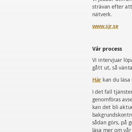
strävan efter at
nätverk.
www.sjr.se
Vår process
Vi intervjuar lö
gått ut, så vän
Här
kan du läsa
I det fall tjän
genomföras avsee
kan det bli aktu
bakgrundskontrol
sådan görs, på 
läsa mer om vår 