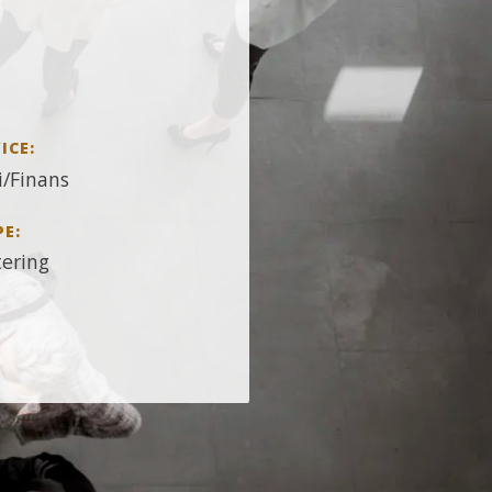
ICE:
/Finans
PE:
tering