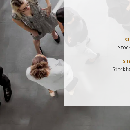
CI
Stoc
ST
Stockh