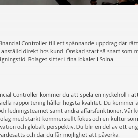
Financial Controller till ett spännande uppdrag där rät
i anställd direkt hos kund. Önskad start så snart som 
gningstid. Bolaget sitter i fina lokaler i Solna.
ancial Controller kommer du att spela en nyckelroll i att
siella rapportering håller högsta kvalitet. Du kommer 
ch ledningsteamet samt andra affärsfunktioner. Vår k
bolag med starkt kommersiellt fokus och en kultur som
ation och globalt perspektiv. Du blir en del av ett e
rdesätts och där du får möjlighet att påverka.