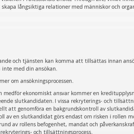
t skapa långsiktiga relationer med människor och organ
pande och tjänsten kan komma att tillsättas innan ans
ta inte med din ansökan.
 mer om ansökningsprocessen.
sten medför ekonomiskt ansvar kommer en kreditupplysn
nde slutkandidaten. I vissa rekryterings- och tillsätt
ellt att genomföra en bakgrundskontroll av slutkandid
l av en slutkandidat görs endast om risken i rollen m
grund av rollens befogenhet, mandat och påverkanskra
rekryterings- och tillsättningsprocess.