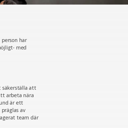
t person har
möjligt- med
 säkerställa att
att arbeta nära
und är ett
 präglas av
ngagerat team där