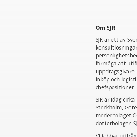
Om SJR
SJR är ett av Sv
konsultlösningar
personlighetsbed
förmåga att uti
uppdragsgivare.
inköp och logist
chefspositioner.
SJR är idag cir
Stockholm, Göte
moderbolaget Og
dotterbolagen S
Vi jobbar utifrå