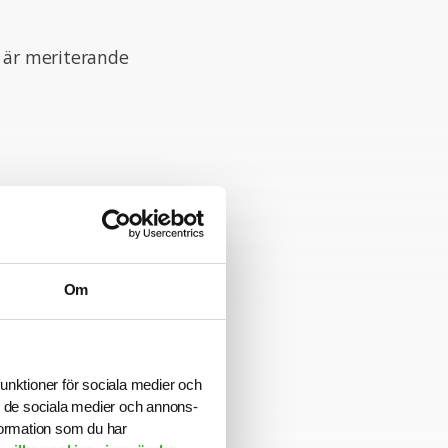
t är meriterande
Om
Lindqvist. Vi
funktioner för sociala medier och
ningstiden har
ill de sociala medier och annons-
formation som du har