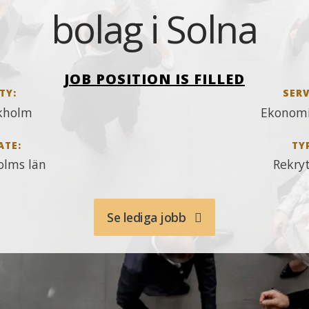
bolag i Solna
JOB POSITION IS FILLED
TY:
SERV
kholm
Ekonomi
ATE:
TY
olms län
Rekry
Se lediga jobb