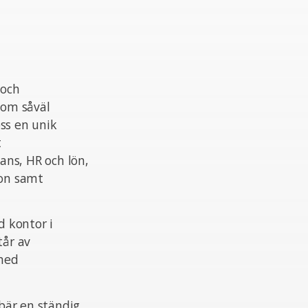
 och
nom såväl
ss en unik
t
ans, HR och lön,
ion samt
 kontor i
tår av
 med
ebär en ständig