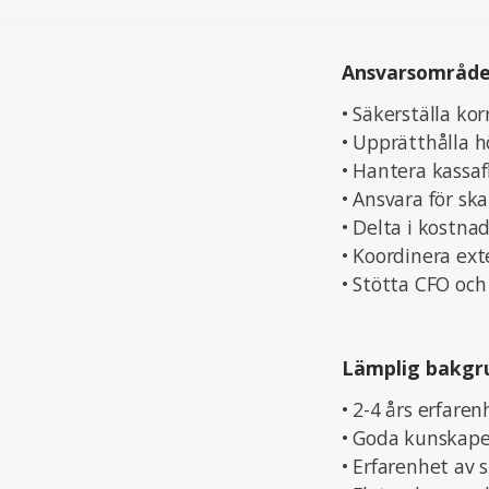
Ansvarsområd
• Säkerställa kor
• Upprätthålla h
• Hantera kassaf
• Ansvara för sk
• Delta i kostna
• Koordinera ex
• Stötta CFO och
Lämplig bakgr
• 2-4 års erfare
• Goda kunskaper
• Erfarenhet av 