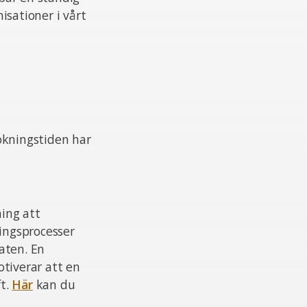
isationer i vårt
ökningstiden har
ing att
ningsprocesser
aten. En
otiverar att en
ft.
Här
kan du