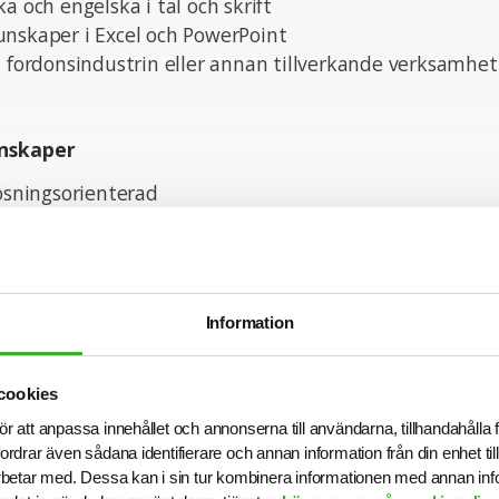
a och engelska i tal och skrift
unskaper i Excel och PowerPoint
n fordonsindustrin eller annan tillverkande verksamhe
nskaper
lösningsorienterad
och noggrann
amisk miljö och kan hantera deadlines
ig och kommunikativ
Information
cookies
tion om tjänsten är du välkommen att kontakta Malin 
ör att anpassa innehållet och annonserna till användarna, tillhandahålla 
nde och tjänsten kan komma att tillsättas innan ansök
fordrar även sådana identifierare och annan information från din enhet t
nsökningsdag är 2025-08-05.
betar med. Dessa kan i sin tur kombinera informationen med annan in