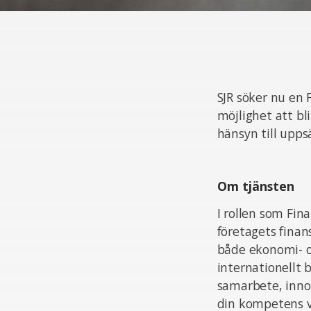
SJR söker nu en 
möjlighet att bl
hänsyn till uppsä
Om tjänsten
I rollen som Fin
företagets finan
både ekonomi- o
internationellt 
samarbete, innov
din kompetens vä