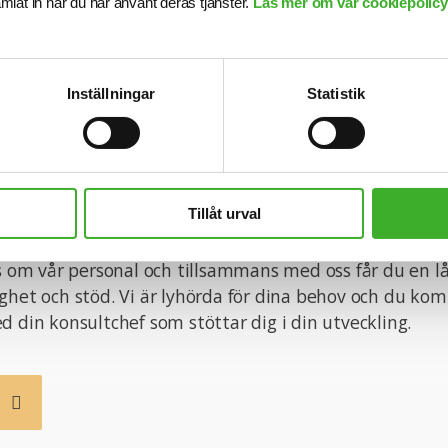
samlat in när du har använt deras tjänster.
Läs mer om vår cookiepolicy,
n med din ansökan!
Inställningar
Statistik
onsult hos SJR innebär att du blir en del av en dedike
tt ge dig perfekta förutsättningar att utvecklas båd
ett personligt plan. Du får tillgång till vårt stora nätve
ragsgivare och därmed en unik möjlighet att ta din kar
Tillåt urval
ss om vår personal och tillsammans med oss får du en l
ghet och stöd. Vi är lyhörda för dina behov och du ko
d din konsultchef som stöttar dig i din utveckling.
b