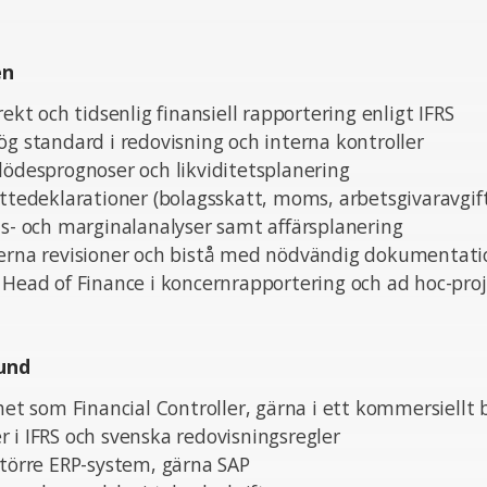
en
rekt och tidsenlig finansiell rapportering enligt IFRS
ög standard i redovisning och interna kontroller
lödesprognoser och likviditetsplanering
attedeklarationer (bolagsskatt, moms, arbetsgivaravgif
ds- och marginalanalyser samt affärsplanering
terna revisioner och bistå med nödvändig dokumentati
 Head of Finance i koncernrapportering och ad hoc-pro
und
nhet som Financial Controller, gärna i ett kommersiellt 
 i IFRS och svenska redovisningsregler
större ERP-system, gärna SAP