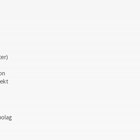
ter)
on
jekt
bolag