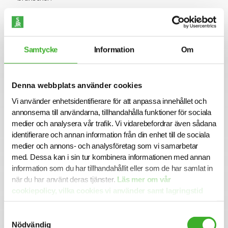
I våra fina lokaler i Malmö Hyllie fortsätter vi att utveckla
den nordiska marknaden och hoppas du vill hänga med på
resan! I Norden är vi ca 70 personer som jobbar med
försäljning, lösningsdesign, projektledning och customer
Samtycke
Information
Om
service.
Hos oss finner du ett öppet och prestigelöst team som
brinner för våra kundprojekt. Vi kännetecknas av
Denna webbplats använder cookies
framåtanda och tycker att det är viktigt med humor och
Vi använder enhetsidentifierare för att anpassa innehållet och
att trivas tillsammans. Vi är ett härligt gäng som har roligt
annonserna till användarna, tillhandahålla funktioner för sociala
på jobbet! Läs mer om KNAPP på www.knapp.se.
medier och analysera vår trafik. Vi vidarebefordrar även sådana
Ansökan
identifierare och annan information från din enhet till de sociala
medier och annons- och analysföretag som vi samarbetar
I denna rekrytering samarbetar KNAPP med SJR. För mer
med. Dessa kan i sin tur kombinera informationen med annan
information är du välkommen att kontakta ansvarig
information som du har tillhandahållit eller som de har samlat in
rekryteringskonsult Magnus Mellborg på 0766-471618.
Urval och intervjuer sker löpande så vänta inte med din
när du har använt deras tjänster.
Läs mer om vår
ansökan. Alla ansökningar och kontakter hanteras
cookiepolicy, vilka cookies vi använder samt lagringstid
konfidentiellt.
här.
Samtyckesval
Varmt välkommen med din ansökan!
Nödvändig