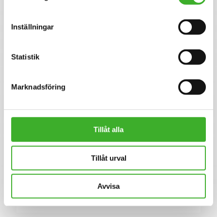
Se lediga jobb
Inställningar
Statistik
Marknadsföring
Tillåt alla
CONTACT PERSON
Magnus Mellborg
Tillåt urval
076-647 16 18
E-mail me
Avvisa
Linkedin