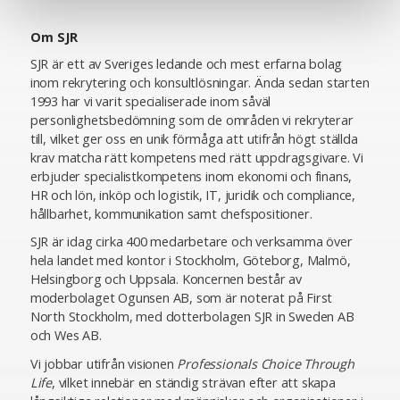
Om SJR
SJR är ett av Sveriges ledande och mest erfarna bolag
inom rekrytering och konsultlösningar. Ända sedan starten
1993 har vi varit specialiserade inom såväl
personlighetsbedömning som de områden vi rekryterar
till, vilket ger oss en unik förmåga att utifrån högt ställda
krav matcha rätt kompetens med rätt uppdragsgivare. Vi
erbjuder specialistkompetens inom ekonomi och finans,
HR och lön, inköp och logistik, IT, juridik och compliance,
hållbarhet, kommunikation samt chefspositioner.
SJR är idag cirka 400 medarbetare och verksamma över
hela landet med kontor i Stockholm, Göteborg, Malmö,
Helsingborg och Uppsala. Koncernen består av
moderbolaget Ogunsen AB, som är noterat på First
North Stockholm, med dotterbolagen SJR in Sweden AB
och Wes AB.
Vi jobbar utifrån visionen
Professionals Choice Through
Life
, vilket innebär en ständig strävan efter att skapa