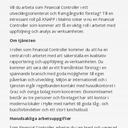
Vill du arbeta som Financial Controller i ett
utvecklingsorienterat och framgångsrikt företag? Till en
intressant roll på KNAPP i Malmö söker vi nu en Financial
Controller som kommer att få en viktig roll i arbetet med
uppföljning och analys av verksamheten.
Om tjänsten
I rollen som Financial Controller kommer du att ha en
central roll i arbetet med att säkerställa en kvalitativ
rapportering och uppföljning av verksamheten. Du
kommer att vara del av ett framåtriktat företag i en
spännande bransch med goda möjligheter till egen
påverkan och utveckling. Miljön är internationell och i
tjänsten ingår regelbunden kontakt med huvudkontoret i
Graz och övriga bolag inom koncernen. Ekonomiteamet
består av tre personer och företaget har sitt kontor i
moderna lokaler i Hyllie med närhet till goda tåg- och
bussförbindelser och ett stort lunchutbud.
Huvudsakliga arbetsuppgifter
Som Financial Controller arbetar du i en bred och varierad