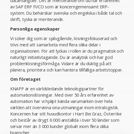
datamängder. Det är meriterande om du har erfarenhet
av SAP ERP FI/CO som är koncerngemensamt ERP-
system. Du behärskar svenska och engelska i både tal och
skrift, tyska är meriterande.
Personliga egenskaper
Vi söker dig som är självgående, lösningsfokuserad och
trivs med att samarbeta med flera olika delar i
organisationen. För att lyckas i rollen är du pragmatisk och
naturligt initiativtagande. Du är analytisk och har god
problemlösningsförmåga. Vidare är du duktig på att
planera, prioritera och kan hantera tillfälliga arbetstoppar.
Om företaget
KNAPP är en världsledande teknologipartner för
automationslösningar. Med över 50 års erfarenhet av
automation har vi hjälpt kända varumärken över hela
världen att övervinna sina utmaningar inom intralogistik.
Koncernen har sitt huvudkontor i Hart Bei Graz, Österrike
och består av drygt 6 000 anställda i över 50 länder som
servar mer än 3 000 kunder globalt inom flera olika
branscher.