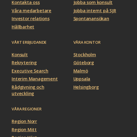
Kontakta oss
Jobba som konsult
Våra medarbetare
Jobba internt på SJR
Investor relations
Spontanansökan
Hållbarhet
VÅRT ERBJUDANDE
VÅRA KONTOR
Konsult
Stockholm
Rekrytering
Göteborg
Executive Search
Malmö
Interim Management
Uppsala
Rådgivning och
Helsingborg
utveckling
VÅRA REGIONER
Region Norr
Region Mitt