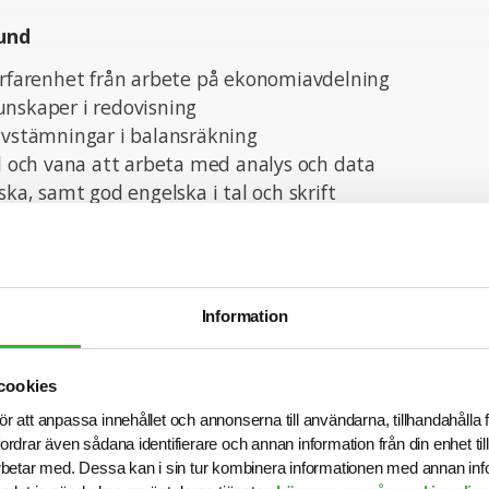
und
 erfarenhet från arbete på ekonomiavdelning
unskaper i redovisning
avstämningar i balansräkning
el och vana att arbeta med analys och data
ska, samt god engelska i tal och skrift
nskaper
noggrann med god känsla för siffror
Information
kturerad och lösningsorienterad
gelös och samarbetsinriktad
cookies
älv och din kompetens
ör att anpassa innehållet och annonserna till användarna, tillhandahålla 
vecklingsorienterad
fordrar även sådana identifierare och annan information från din enhet t
betar med. Dessa kan i sin tur kombinera informationen med annan in