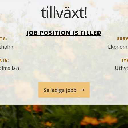
tillväxt!
JOB POSITION IS FILLED
TY:
SERV
kholm
Ekonomi
ATE:
TY
olms län
Uthy
Se lediga jobb