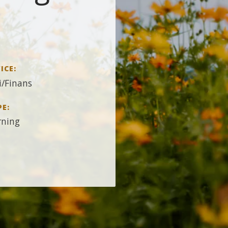
ICE:
/Finans
PE:
rning