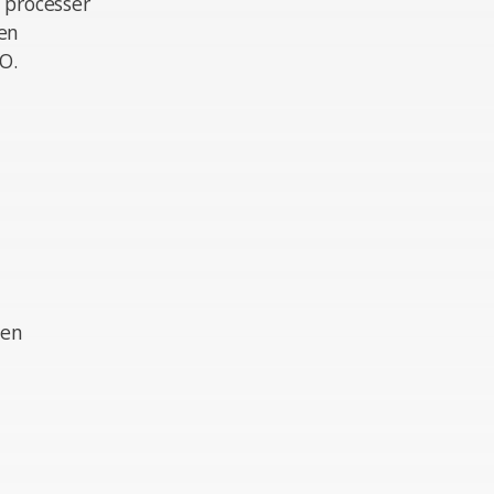
 processer
en
O.
nen