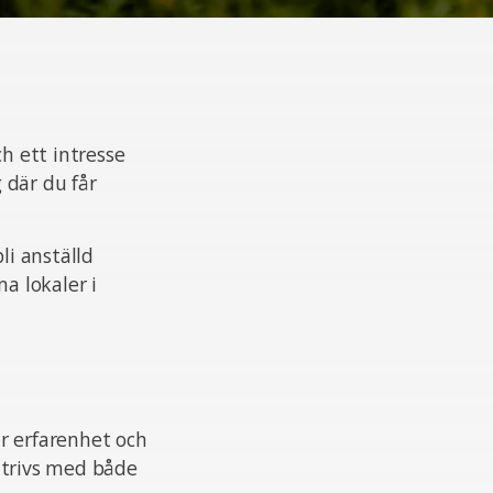
h ett intresse
g där du får
li anställd
a lokaler i
r erfarenhet och
m trivs med både