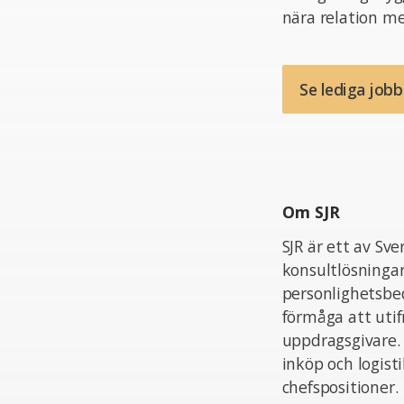
nära relation me
Se lediga job
Om SJR
SJR är ett av Sv
konsultlösningar
personlighetsbed
förmåga att uti
uppdragsgivare.
inköp och logist
chefspositioner.