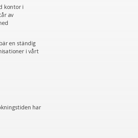
 kontor i
tår av
 med
ebär en ständig
isationer i vårt
ökningstiden har