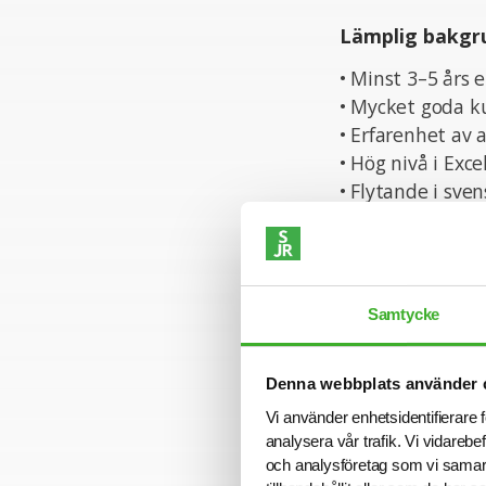
Lämplig bakgr
• Minst 3–5 års
• Mycket goda k
• Erfarenhet av 
• Hög nivå i Exc
• Flytande i sven
Personliga ege
• Analytisk och 
Samtycke
• Effektiv, stru
• Social, presti
Denna webbplats använder 
• Trygg i dig sj
Vi använder enhetsidentifierare f
• Nyfiken och ut
analysera vår trafik. Vi vidarebe
och analysföretag som vi samar