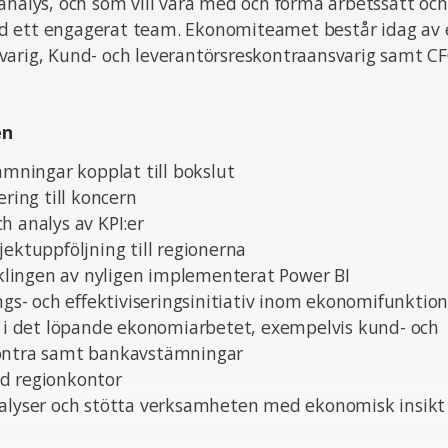
analys, och som vill vara med och forma arbetssätt och
 ett engagerat team. Ekonomiteamet består idag av 
varig, Kund- och leverantörsreskontraansvarig samt CF
en
tämningar kopplat till bokslut
ering till koncern
h analys av KPI:er
jektuppföljning till regionerna
ecklingen av nyligen implementerat Power BI
ings- och effektiviseringsinitiativ inom ekonomifunktio
g i det löpande ekonomiarbetet, exempelvis kund- och
ontra samt bankavstämningar
d regionkontor
nalyser och stötta verksamheten med ekonomisk insikt