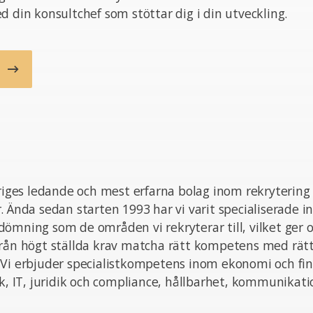
d din konsultchef som stöttar dig i din utveckling.
b
eriges ledande och mest erfarna bolag inom rekrytering
. Ända sedan starten 1993 har vi varit specialiserade i
ömning som de områden vi rekryterar till, vilket ger o
från högt ställda krav matcha rätt kompetens med rät
 Vi erbjuder specialistkompetens inom ekonomi och fin
ik, IT, juridik och compliance, hållbarhet, kommunikat