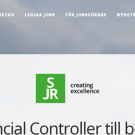
RETAG
LEDIGA JOBB
FÖR JOBBSÖKARE
NYHET
cial Controller till b