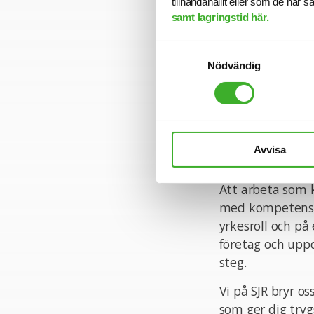
tillhandahållit eller som de har 
Ansökan
samt lagringstid här.
För mer informa
Samtyckesval
intervjuar löpa
Nödvändig
gått ut. Sista a
Varmt välkomme
Avvisa
Konsult hos SJR
Att arbeta som k
med kompetens a
yrkesroll och på 
företag och uppd
steg.
Vi på SJR bryr o
som ger dig tryg