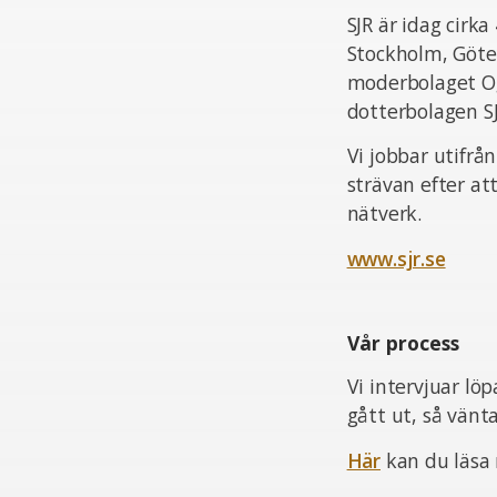
SJR är idag cir
Stockholm, Göte
moderbolaget Og
dotterbolagen S
Vi jobbar utifrå
strävan efter at
nätverk.
www.sjr.se
Vår process
Vi intervjuar lö
gått ut, så vän
Här
kan du läsa