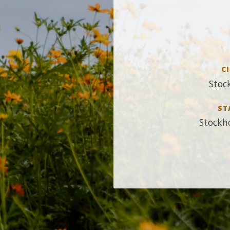
CI
Stoc
ST
Stockh