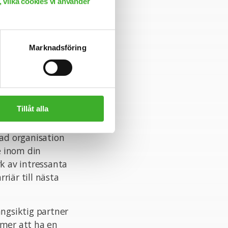
 vilka cookies vi använder
Lindqvist. Vi
ningstiden har
Marknadsföring
Tillåt alla
rad organisation
e inom din
rk av intressanta
riär till nästa
ångsiktig partner
mmer att ha en