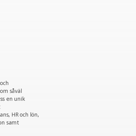
 och
nom såväl
ss en unik
t
ans, HR och lön,
ion samt