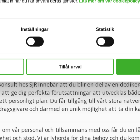
samlat in när du har använt deras tjänster.
Läs mer om vår cookiepolicy,
tion om tjänsten är du välkommen att kontakta Malin 
nde och tjänsten kan komma att tillsättas innan ansök
Inställningar
Statistik
nsökningsdag är 2025-07-25.
n med din ansökan!
Tillåt urval
onsult hos SJR innebär att du blir en del av en dedike
tt ge dig perfekta förutsättningar att utvecklas båd
ett personligt plan. Du får tillgång till vårt stora nätve
ragsgivare och därmed en unik möjlighet att ta din kar
ss om vår personal och tillsammans med oss får du en l
ghet och stöd. Vi är lyhörda för dina behov och du ko