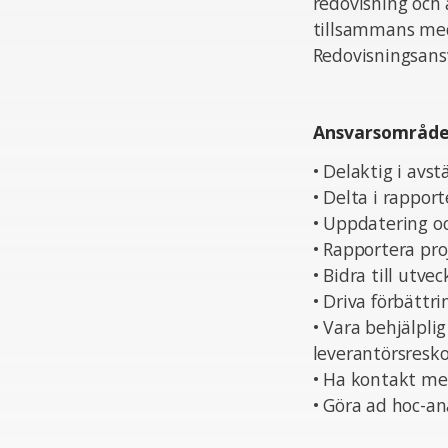
redovisning och 
tillsammans med
Redovisningsans
Ansvarsområd
• Delaktig i avs
• Delta i rapport
• Uppdatering oc
• Rapportera pro
• Bidra till utv
• Driva förbättr
• Vara behjälpli
leverantörsresk
• Ha kontakt me
• Göra ad hoc-a