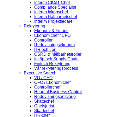
Interim CIO/IT-Chef
Compliance Specialist
Interim Inköpschef
Interim Hållbarhetschef
Interim Projektledare
Rekrytering
Ekonomi & Finans
Ekonomichef / CFO
Controller
Redovisningsekonom
HR och Lön
CSRD & hållbarhetsroller
Inköp och Supply Chain
Fintech Rekrytering
Vår rekryteringsprocess
Executive Search
VD / CEO
CFO / Ekonomichef
Controllerchef
Head of Business Control
Redovisningsansvarig
Skattechef
Chefsjurist
Skadechef
HR-chef