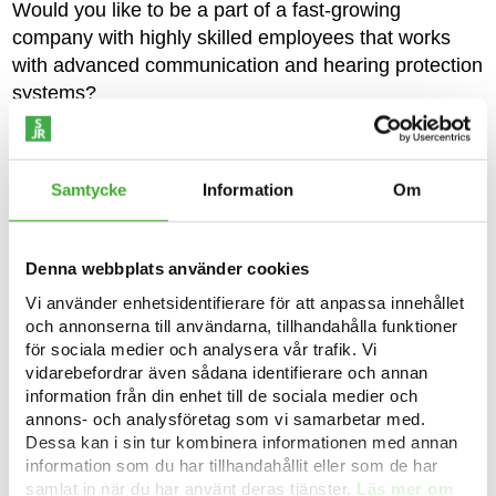
Would you like to be a part of a fast-growing
company with highly skilled employees that works
with advanced communication and hearing protection
systems?
About the role
Samtycke
Information
Om
As Financial Controller at INVISIO, you will support
Group Finance within consolidation and reporting of
financial statements. You will be a part of the
Denna webbplats använder cookies
continuous development of the company's
Vi använder enhetsidentifierare för att anpassa innehållet
accounting and reporting framework and
och annonserna till användarna, tillhandahålla funktioner
continuously work for increased profitability and
för sociala medier och analysera vår trafik. Vi
development of standard operation procedures and
vidarebefordrar även sådana identifierare och annan
information från din enhet till de sociala medier och
system support. It will be a position that challenges
annons- och analysföretag som vi samarbetar med.
you and help you grow in your career together with
Dessa kan i sin tur kombinera informationen med annan
us, and you will report to the Finance Director but
information som du har tillhandahållit eller som de har
interact on a regular basis with other controllers, both
samlat in när du har använt deras tjänster.
Läs mer om