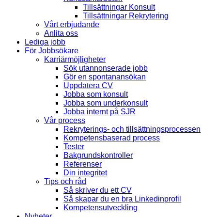
Tillsättningar Konsult
Tillsättningar Rekrytering
Vårt erbjudande
Anlita oss
Lediga jobb
För Jobbsökare
Karriärmöjligheter
Sök utannonserade jobb
Gör en spontanansökan
Uppdatera CV
Jobba som konsult
Jobba som underkonsult
Jobba internt på SJR
Vår process
Rekryterings- och tillsättningsprocessen
Kompetensbaserad process
Tester
Bakgrundskontroller
Referenser
Din integritet
Tips och råd
Så skriver du ett CV
Så skapar du en bra Linkedinprofil
Kompetensutveckling
Nyheter