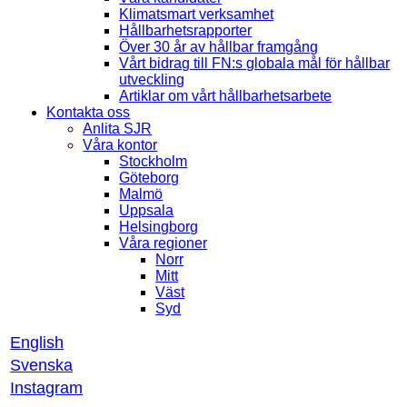
Klimatsmart verksamhet
Hållbarhetsrapporter
Över 30 år av hållbar framgång
Vårt bidrag till FN:s globala mål för hållbar
utveckling
Artiklar om vårt hållbarhetsarbete
Kontakta oss
Anlita SJR
Våra kontor
Stockholm
Göteborg
Malmö
Uppsala
Helsingborg
Våra regioner
Norr
Mitt
Väst
Syd
English
Svenska
Instagram