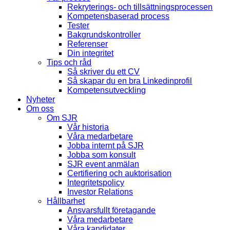
Rekryterings- och tillsättningsprocessen
Kompetensbaserad process
Tester
Bakgrundskontroller
Referenser
Din integritet
Tips och råd
Så skriver du ett CV
Så skapar du en bra Linkedinprofil
Kompetensutveckling
Nyheter
Om oss
Om SJR
Vår historia
Våra medarbetare
Jobba internt på SJR
Jobba som konsult
SJR event anmälan
Certifiering och auktorisation
Integritetspolicy
Investor Relations
Hållbarhet
Ansvarsfullt företagande
Våra medarbetare
Våra kandidater