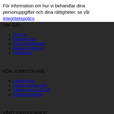
För information om hur vi behandlar dina
personuppgifter och dina rättigheter, se vår
integritetspolicy
.
OM SJR
Om oss
Kontakta oss
Våra medarbetare
Investor relations
Hållbarhet
FÖR JOBBSÖKARE
Lediga jobb
Jobba som konsult
Jobba internt på SJR
Spontanansökan
VÅRT ERBJUDANDE