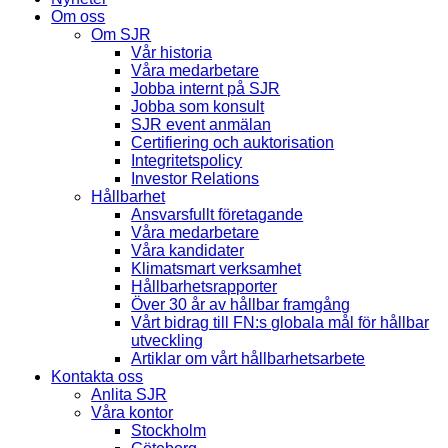
Om oss
Om SJR
Vår historia
Våra medarbetare
Jobba internt på SJR
Jobba som konsult
SJR event anmälan
Certifiering och auktorisation
Integritetspolicy
Investor Relations
Hållbarhet
Ansvarsfullt företagande
Våra medarbetare
Våra kandidater
Klimatsmart verksamhet
Hållbarhetsrapporter
Över 30 år av hållbar framgång
Vårt bidrag till FN:s globala mål för hållbar
utveckling
Artiklar om vårt hållbarhetsarbete
Kontakta oss
Anlita SJR
Våra kontor
Stockholm