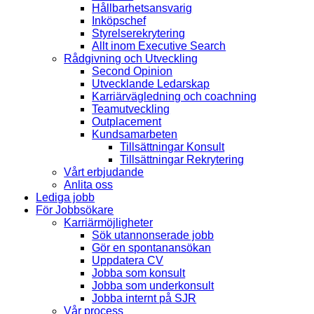
Hållbarhetsansvarig
Inköpschef
Styrelserekrytering
Allt inom Executive Search
Rådgivning och Utveckling
Second Opinion
Utvecklande Ledarskap
Karriärvägledning och coachning
Teamutveckling
Outplacement
Kundsamarbeten
Tillsättningar Konsult
Tillsättningar Rekrytering
Vårt erbjudande
Anlita oss
Lediga jobb
För Jobbsökare
Karriärmöjligheter
Sök utannonserade jobb
Gör en spontanansökan
Uppdatera CV
Jobba som konsult
Jobba som underkonsult
Jobba internt på SJR
Vår process