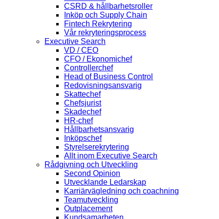
CSRD & hållbarhetsroller
Inköp och Supply Chain
Fintech Rekrytering
Vår rekryteringsprocess
Executive Search
VD / CEO
CFO / Ekonomichef
Controllerchef
Head of Business Control
Redovisningsansvarig
Skattechef
Chefsjurist
Skadechef
HR-chef
Hållbarhetsansvarig
Inköpschef
Styrelserekrytering
Allt inom Executive Search
Rådgivning och Utveckling
Second Opinion
Utvecklande Ledarskap
Karriärvägledning och coachning
Teamutveckling
Outplacement
Kundsamarbeten