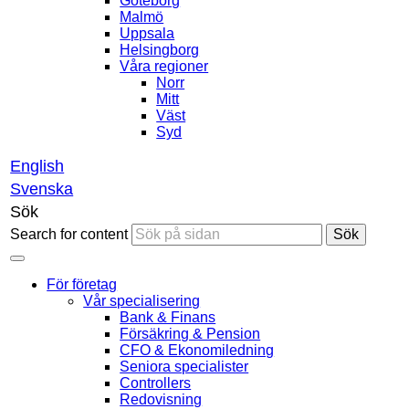
Göteborg
Malmö
Uppsala
Helsingborg
Våra regioner
Norr
Mitt
Väst
Syd
English
Svenska
Sök
Search for content
Sök
För företag
Vår specialisering
Bank & Finans
Försäkring & Pension
CFO & Ekonomiledning
Seniora specialister
Controllers
Redovisning