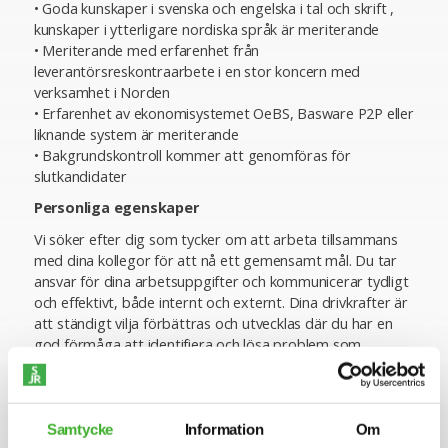
• Goda kunskaper i svenska och engelska i tal och skrift ,
kunskaper i ytterligare nordiska språk är meriterande
• Meriterande med erfarenhet från
leverantörsreskontraarbete i en stor koncern med
verksamhet i Norden
• Erfarenhet av ekonomisystemet OeBS, Basware P2P eller
liknande system är meriterande
• Bakgrundskontroll kommer att genomföras för
slutkandidater
Personliga egenskaper
Vi söker efter dig som tycker om att arbeta tillsammans
med dina kollegor för att nå ett gemensamt mål. Du tar
ansvar för dina arbetsuppgifter och kommunicerar tydligt
och effektivt, både internt och externt. Dina drivkrafter är
att ständigt vilja förbättras och utvecklas där du har en
god förmåga att identifiera och lösa problem som
uppstår. Du är en lagspelare som är flexibel och
prestigelös i att hantera olika arbetsuppgifter. Vi
värdesätter din förmåga att bygga och upprätthålla goda
relationer, främja samarbete och skapa en positiv och
Samtycke
Information
Om