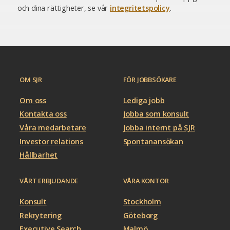
och dina rättigheter, se vår
integritetspolicy
.
OM SJR
FÖR JOBBSÖKARE
Om oss
Lediga jobb
Kontakta oss
Jobba som konsult
Våra medarbetare
Jobba internt på SJR
Investor relations
Spontanansökan
Hållbarhet
VÅRT ERBJUDANDE
VÅRA KONTOR
Konsult
Stockholm
Rekrytering
Göteborg
Executive Search
Malmö