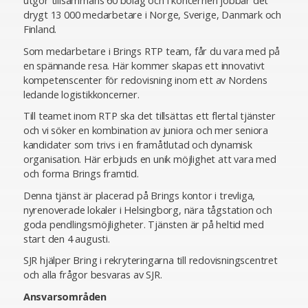
utgör tillsammans 60 bolag och i koncernen jobbar det
drygt 13 000 medarbetare i Norge, Sverige, Danmark och
Finland.
Som medarbetare i Brings RTP team, får du vara med på
en spännande resa. Här kommer skapas ett innovativt
kompetenscenter för redovisning inom ett av Nordens
ledande logistikkoncerner.
Till teamet inom RTP ska det tillsättas ett flertal tjänster
och vi söker en kombination av juniora och mer seniora
kandidater som trivs i en framåtlutad och dynamisk
organisation. Här erbjuds en unik möjlighet att vara med
och forma Brings framtid.
Denna tjänst är placerad på Brings kontor i trevliga,
nyrenoverade lokaler i Helsingborg, nära tågstation och
goda pendlingsmöjligheter. Tjänsten är på heltid med
start den 4 augusti.
SJR hjälper Bring i rekryteringarna till redovisningscentret
och alla frågor besvaras av SJR.
Ansvarsområden