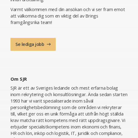
Varmt välkommen med din ansökan och vi ser fram emot
att välkomna dig som en viktig del av Brings
framgångsrika team!
Se lediga jobb
Om SJR
SJR är ett av Sveriges ledande och mest erfarna bolag
inom rekrytering och konsultlösningar. Ända sedan starten
1993 har vi varit specialiserade inom såväl
personlighetsbedömning som de områden vi rekryterar
till, vilket ger oss en unik förmåga att utifrån högt ställda
krav matcha rätt kompetens med rätt uppdragsgivare. Vi
erbjuder specialistkompetens inom ekonomi och finans,
HR och lön, inköp och logistik, IT, juridik och compliance,