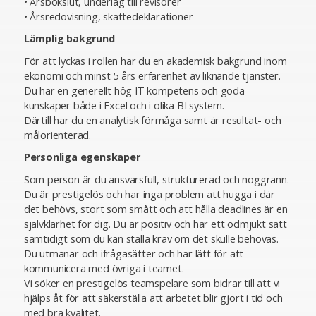
• Årsbokslut, underlag till revisorer
• Årsredovisning, skattedeklarationer
Lämplig bakgrund
För att lyckas i rollen har du en akademisk bakgrund inom
ekonomi och minst 5 års erfarenhet av liknande tjänster.
Du har en generellt hög IT kompetens och goda
kunskaper både i Excel och i olika BI system.
Därtill har du en analytisk förmåga samt är resultat- och
målorienterad.
Personliga egenskaper
Som person är du ansvarsfull, strukturerad och noggrann.
Du är prestigelös och har inga problem att hugga i där
det behövs, stort som smått och att hålla deadlines är en
självklarhet för dig. Du är positiv och har ett ödmjukt sätt
samtidigt som du kan ställa krav om det skulle behövas.
Du utmanar och ifrågasätter och har lätt för att
kommunicera med övriga i teamet.
Vi söker en prestigelös teamspelare som bidrar till att vi
hjälps åt för att säkerställa att arbetet blir gjort i tid och
med bra kvalitet.