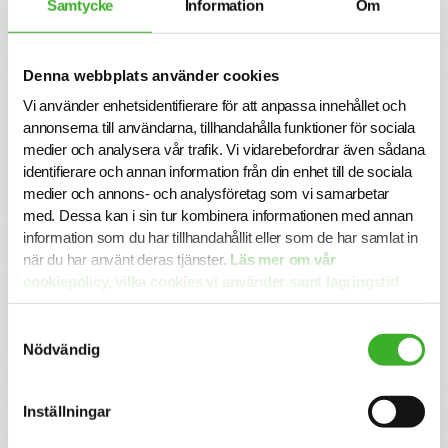
Samtycke
Information
Om
tänka i nya banor när det kommer till lösningar och
effektivitet. Vi har mer än 300 kompetenta specialister i
Skåne och Stockholm och vi engagerar oss i alla projekt
oavsett storlek, samarbetsform och entreprenadtyp. Vi är
Denna webbplats använder cookies
certifierade att installera inbrottslarm, cctv, brandlarm
Vi använder enhetsidentifierare för att anpassa innehållet och
och utrymningslarm. Vi är licensierade fibersvetsare och
annonserna till användarna, tillhandahålla funktioner för sociala
har en egen konstruktionsavdelning för tele och säkerhet.
medier och analysera vår trafik. Vi vidarebefordrar även sådana
Och dessutom är vi specialister på belysningsstyrningar
identifierare och annan information från din enhet till de sociala
och licensierade på bland annat KNX.
medier och annons- och analysföretag som vi samarbetar
Ansökan
med. Dessa kan i sin tur kombinera informationen med annan
information som du har tillhandahållit eller som de har samlat in
I denna rekrytering har APQ El valt att samarbeta med SJR.
när du har använt deras tjänster.
Läs mer om vår
För mer information är du välkommen att kontakta
cookiepolicy, vilka cookies vi använder samt lagringstid
ansvarig rekryteringskonsult Annie Höjman på
annie.hojman@sjr.se.
här.
Urval och intervjuer sker löpande så vänta inte med din
Samtyckesval
ansökan. Alla ansökningar och kontakter hanteras
Nödvändig
konfidentiellt.
Notera att vi inte tar emot ansökningshandlingar via e-
post.
Inställningar
Varmt välkommen med din ansökan och vi ser fram emot