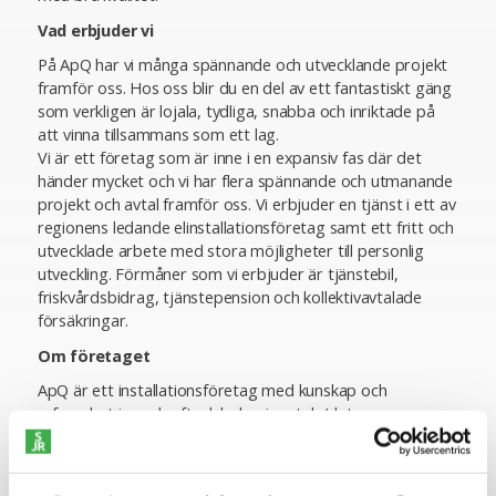
Vad erbjuder vi
På ApQ har vi många spännande och utvecklande projekt
framför oss. Hos oss blir du en del av ett fantastiskt gäng
som verkligen är lojala, tydliga, snabba och inriktade på
att vinna tillsammans som ett lag.
Vi är ett företag som är inne i en expansiv fas där det
händer mycket och vi har flera spännande och utmanande
projekt och avtal framför oss. Vi erbjuder en tjänst i ett av
regionens ledande elinstallationsföretag samt ett fritt och
utvecklade arbete med stora möjligheter till personlig
utveckling. Förmåner som vi erbjuder är tjänstebil,
friskvårdsbidrag, tjänstepension och kollektivavtalade
försäkringar.
Om företaget
ApQ är ett installationsföretag med kunskap och
erfarenhet inom kraft, el, belysning, tele/data,
brand/säkerhet samt elservice. Vår breda kompetens gör
att vi kan ta oss an mycket komplexa projekt med full
kontroll på projektledning och kvalitet. Dessutom vågar vi