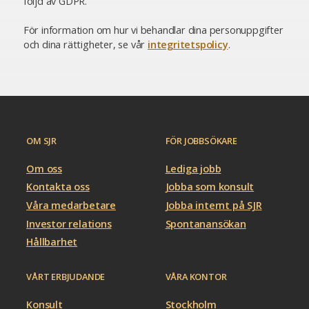
följd av GDPR.
För information om hur vi behandlar dina personuppgifter
och dina rättigheter, se vår
integritetspolicy
.
OM SJR
FÖR JOBBSÖKARE
Om oss
Lediga jobb
Kontakta oss
Jobba som konsult
Våra medarbetare
Jobba internt på SJR
Investor relations
Spontanansökan
Hållbarhet
VÅRT ERBJUDANDE
VÅRA KONTOR
Konsult
Stockholm