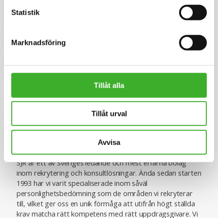
att välkomna dig som en viktig del av vårt framgångsrika
team!
Statistik
Marknadsföring
Se lediga jobb
Tillåt alla
CONTACT PERSON
Annie Höjman
Tillåt urval
Avvisa
Om SJR
SJR är ett av Sveriges ledande och mest erfarna bolag
inom rekrytering och konsultlösningar. Ända sedan starten
1993 har vi varit specialiserade inom såväl
personlighetsbedömning som de områden vi rekryterar
till, vilket ger oss en unik förmåga att utifrån högt ställda
krav matcha rätt kompetens med rätt uppdragsgivare. Vi