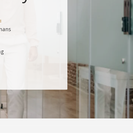
:
nans
ng