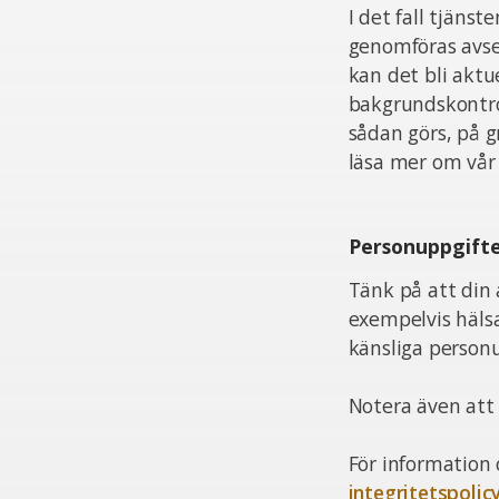
I det fall tjän
genomföras avsee
kan det bli aktu
bakgrundskontrol
sådan görs, på 
läsa mer om vår 
Personuppgift
Tänk på att din 
exempelvis häls
känsliga personu
Notera även att v
För information 
integritetspolic