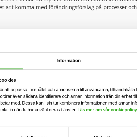
et att komma med förändringsförslag på processer och 
tion om tjänsten är du välkommen att kontakta Anette
nde och tjänsten kan komma att tillsättas innan ansök
nsökningsdag är 2024-02-16.
n med din ansökan!
Information
cookies
onsult hos SJR innebär att du blir en del av en dedike
ör att anpassa innehållet och annonserna till användarna, tillhandahålla 
tt ge dig perfekta förutsättningar att utvecklas båd
fordrar även sådana identifierare och annan information från din enhet t
ett personligt plan. Du får tillgång till vårt stora nätve
betar med. Dessa kan i sin tur kombinera informationen med annan in
ragsgivare och därmed en unik möjlighet att ta din kar
samlat in när du har använt deras tjänster.
Läs mer om vår cookiepolicy,
ss om vår personal och tillsammans med oss får du en l