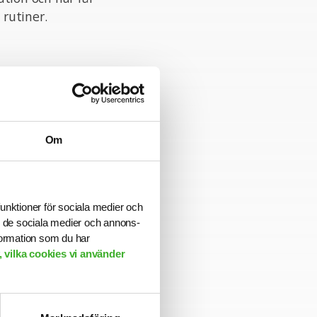
rutiner.
 Skantz. Vi
ningstiden har
Om
rad organisation
funktioner för sociala medier och
e inom din
ill de sociala medier och annons-
rk av intressanta
formation som du har
riär till nästa
 vilka cookies vi använder
ångsiktig partner