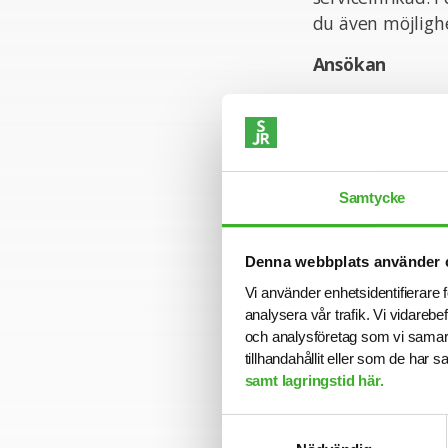
du även möjligh
Ansökan
För mer informa
intervjuar löpa
gått ut. Sista a
Varmt välkomme
Samtycke
Konsult hos SJR
Denna webbplats använder 
Att arbeta som k
Vi använder enhetsidentifierare f
med kompetens a
analysera vår trafik. Vi vidarebe
yrkesroll och på 
och analysföretag som vi samar
företag och uppd
tillhandahållit eller som de har 
steg.
samt lagringstid här.
Vi på SJR bryr o
Samtyckesval