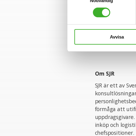
som ger dig tryg
Nödvändig
nära relation m
Se lediga job
Avvisa
Om SJR
SJR är ett av Sv
konsultlösningar
personlighetsbed
förmåga att uti
uppdragsgivare.
inköp och logist
chefspositioner.