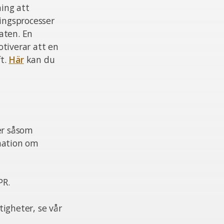
ing att
ningsprocesser
aten. En
otiverar att en
ft.
Här
kan du
er såsom
mation om
PR.
igheter, se vår