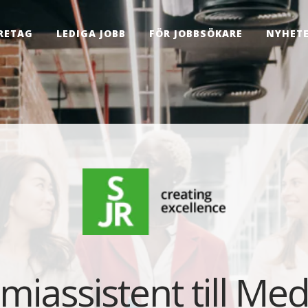
RETAG
LEDIGA JOBB
FÖR JOBBSÖKARE
NYHET
iassistent till Me