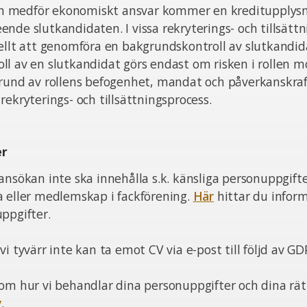
sten medför ekonomiskt ansvar kommer en kreditupplysn
nde slutkandidaten. I vissa rekryterings- och tillsätt
ellt att genomföra en bakgrundskontroll av slutkandid
l av en slutkandidat görs endast om risken i rollen m
grund av rollens befogenhet, mandat och påverkanskra
rekryterings- och tillsättningsprocess.
er
ansökan inte ska innehålla s.k. känsliga personuppgift
a eller medlemskap i fackförening.
Här
hittar du infor
ppgifter.
i tyvärr inte kan ta emot CV via e-post till följd av GD
om hur vi behandlar dina personuppgifter och dina rätt
y
.