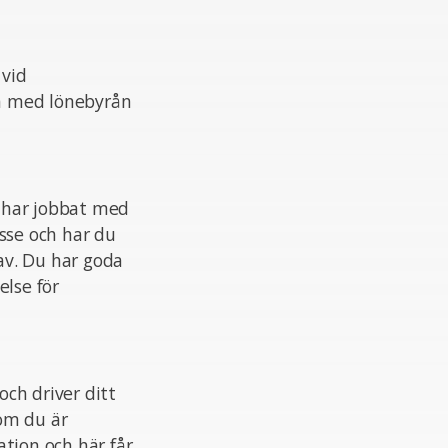
 vid
n med lönebyrån
 har jobbat med
sse och har du
av. Du har goda
else för
och driver ditt
som du är
tion och här får