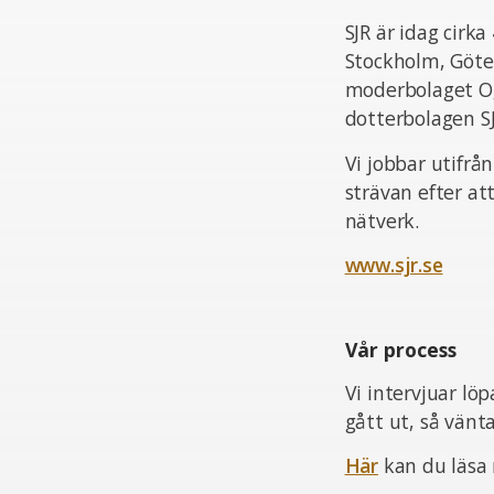
SJR är idag cir
Stockholm, Göte
moderbolaget Og
dotterbolagen S
Vi jobbar utifrå
strävan efter at
nätverk.
www.sjr.se
Vår process
Vi intervjuar lö
gått ut, så vän
Här
kan du läsa