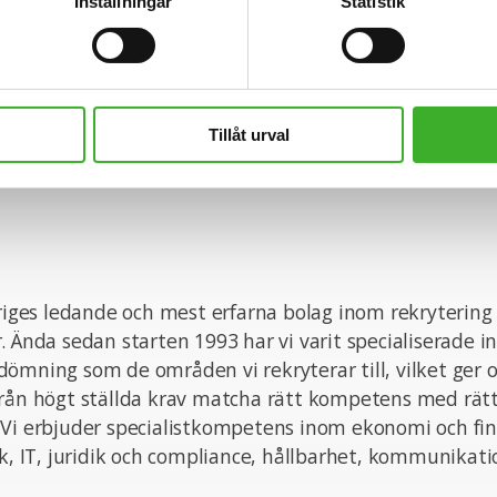
ghet och stöd. Vi är lyhörda för dina behov och du ko
Inställningar
Statistik
ed din konsultchef som hjälper dig med dina utmaning
b
Tillåt urval
eriges ledande och mest erfarna bolag inom rekrytering
. Ända sedan starten 1993 har vi varit specialiserade i
ömning som de områden vi rekryterar till, vilket ger o
från högt ställda krav matcha rätt kompetens med rät
 Vi erbjuder specialistkompetens inom ekonomi och fin
ik, IT, juridik och compliance, hållbarhet, kommunikat