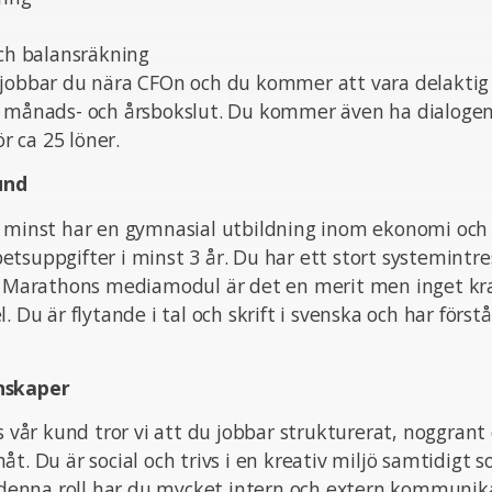
och balansräkning
 jobbar du nära CFOn och du kommer att vara delaktig
d månads- och årsbokslut. Du kommer även ha dialoge
ör ca 25 löner.
und
m minst har en gymnasial utbildning inom ekonomi och
tsuppgifter i minst 3 år. Du har ett stort systemintre
 i Marathons mediamodul är det en merit men inget kr
. Du är flytande i tal och skrift i svenska och har förstå
nskaper
s vår kund tror vi att du jobbar strukturerat, noggrant 
åt. Du är social och trivs i en kreativ miljö samtidigt 
I denna roll har du mycket intern och extern kommunika