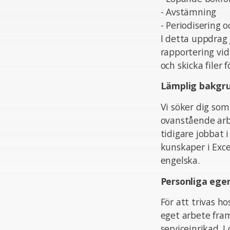
- Avstämning
- Periodisering 
I detta uppdrag
rapportering vi
och skicka filer f
Lämplig bakgr
Vi söker dig so
ovanstående arbe
tidigare jobbat
kunskaper i Excel
engelska.
Personliga ege
För att trivas ho
eget arbete fram
serviceinrikad. 