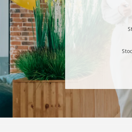
S
Sto