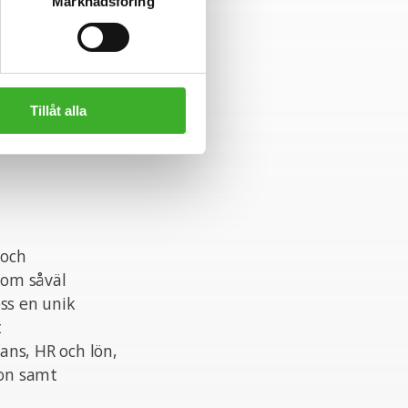
mmer att ha en
Marknadsföring
ar.
Tillåt alla
 och
nom såväl
ss en unik
t
ans, HR och lön,
ion samt