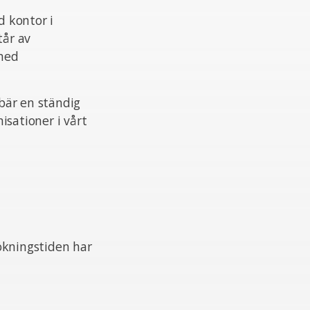
 kontor i
tår av
 med
ebär en ständig
isationer i vårt
ökningstiden har