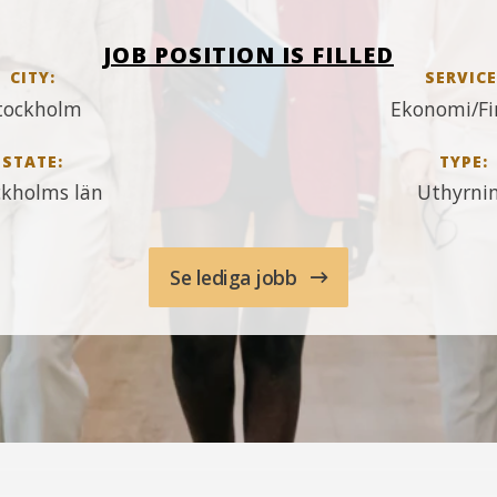
JOB POSITION IS FILLED
CITY:
SERVICE
tockholm
Ekonomi/Fi
STATE:
TYPE:
ckholms län
Uthyrni
Se lediga jobb