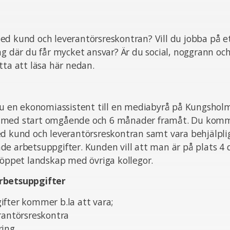
d kund och leverantörsreskontran? Vill du jobba på et
ag där du får mycket ansvar? Är du social, noggrann och
tta att läsa här nedan.
nu en ekonomiassistent till en mediabyrå på Kungsholm
 med start omgående och 6 månader framåt. Du komm
ed kund och leverantörsreskontran samt vara behjälpli
e arbetsuppgifter. Kunden vill att man är på plats 4 
 öppet landskap med övriga kollegor.
rbetsuppgifter
ifter kommer b.la att vara;
rantörsreskontra
ring