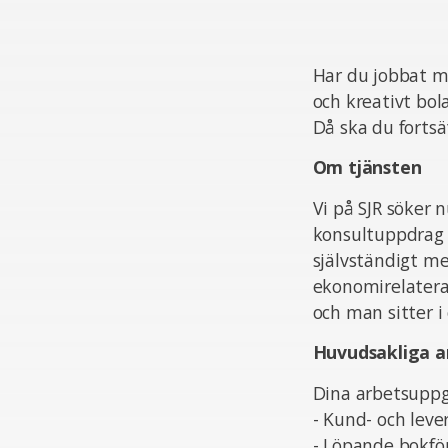
Har du jobbat me
och kreativt bol
Då ska du fortsä
Om tjänsten
Vi på SJR söker 
konsultuppdrag
självständigt m
ekonomirelaterad
och man sitter i
Huvudsakliga a
Dina arbetsuppg
- Kund- och leve
- Löpande bokfö