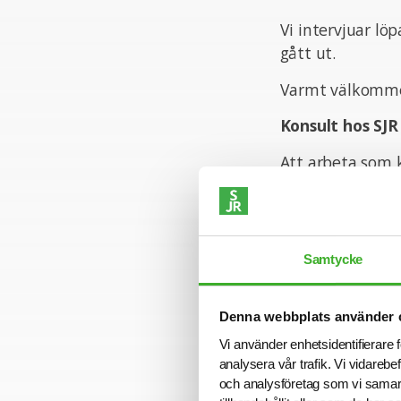
Vi intervjuar lö
gått ut.
Varmt välkomme
Konsult hos SJR
Att arbeta som k
med kompetens a
yrkesroll och på 
företag och uppd
steg.
Samtycke
Vi på SJR bryr o
som ger dig tryg
Denna webbplats använder 
nära relation me
Vi använder enhetsidentifierare f
analysera vår trafik. Vi vidarebe
och analysföretag som vi samar