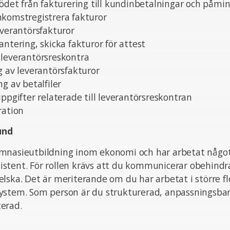
lödet från fakturering till kundinbetalningar och påmi
nkomstregistrera fakturor
everantörsfakturor
antering, skicka fakturor för attest
 leverantörsreskontra
g av leverantörsfakturor
g av betalfiler
uppgifter relaterade till leverantörsreskontran
ration
und
mnasieutbildning inom ekonomi och har arbetat något 
stent. För rollen krävs att du kommunicerar obehindr
lska. Det är meriterande om du har arbetat i större fl
ystem. Som person är du strukturerad, anpassningsbar
erad.