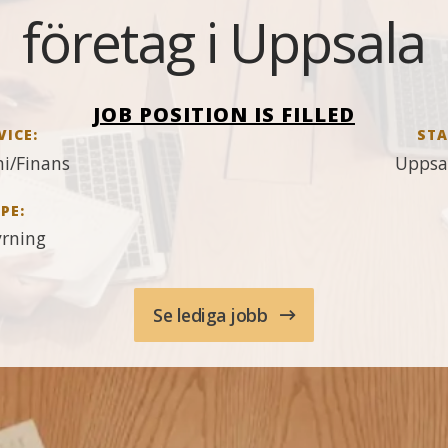
företag i Uppsala
JOB POSITION IS FILLED
VICE:
STA
i/Finans
Uppsa
PE:
rning
Se lediga jobb