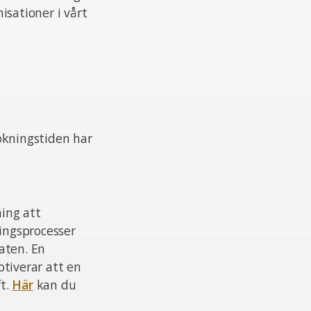
isationer i vårt
ökningstiden har
ing att
ningsprocesser
aten. En
otiverar att en
ft.
Här
kan du