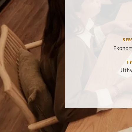
SER
Ekonom
TY
Uthy