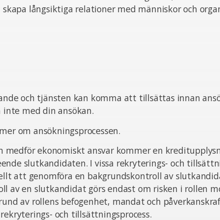
t skapa långsiktiga relationer med människor och organ
pande och tjänsten kan komma att tillsättas innan ans
ta inte med din ansökan.
 mer om ansökningsprocessen.
sten medför ekonomiskt ansvar kommer en kreditupplysn
nde slutkandidaten. I vissa rekryterings- och tillsätt
ellt att genomföra en bakgrundskontroll av slutkandid
l av en slutkandidat görs endast om risken i rollen m
grund av rollens befogenhet, mandat och påverkanskra
rekryterings- och tillsättningsprocess.