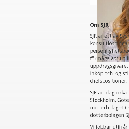
Om SJR
SJR är ett av Sv
konsultlösningar
personlighetsbed
förmåga att uti
uppdragsgivare.
inköp och logist
chefspositioner.
SJR är idag cir
Stockholm, Göte
moderbolaget Og
dotterbolagen S
Vi jobbar utifrå