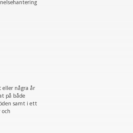
nnelsehantering
eller några år
at på både
öden samt i ett
 och