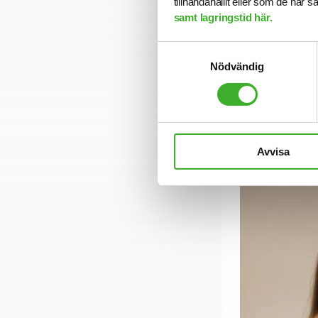
tillhandahållit eller som de har 
Se lediga job
samt lagringstid här.
Samtyckesval
Nödvändig
CONTACT PE
Linnea Jä
E-mail me
Avvisa