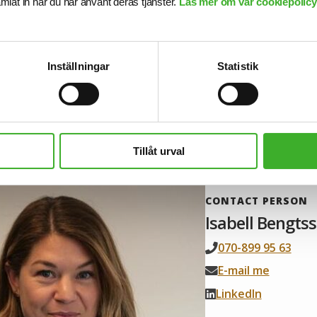
samlat in när du har använt deras tjänster.
Läs mer om vår cookiepolicy,
b
Inställningar
Statistik
RSON
verup
Tillåt urval
CONTACT PERSON
Isabell Bengts
070-899 95 63
E-mail me
LinkedIn