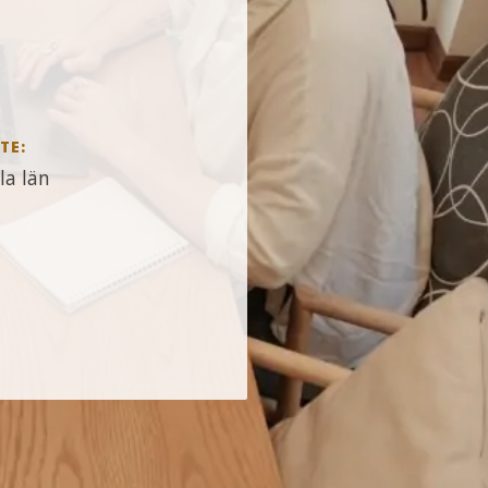
TE:
la län