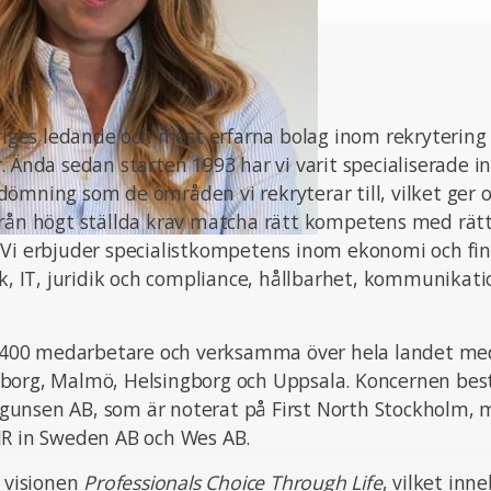
eriges ledande och mest erfarna bolag inom rekrytering
. Ända sedan starten 1993 har vi varit specialiserade i
ömning som de områden vi rekryterar till, vilket ger o
från högt ställda krav matcha rätt kompetens med rät
 Vi erbjuder specialistkompetens inom ekonomi och fin
ik, IT, juridik och compliance, hållbarhet, kommunikat
ka 400 medarbetare och verksamma över hela landet med
borg, Malmö, Helsingborg och Uppsala. Koncernen bes
unsen AB, som är noterat på First North Stockholm,
JR in Sweden AB och Wes AB.
n visionen
Professionals Choice Through Life
, vilket inn