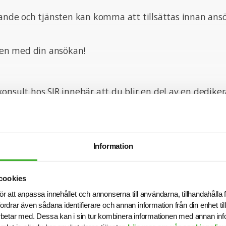
pande och tjänsten kan komma att tillsättas innan ans
n med din ansökan!
onsult hos SJR innebär att du blir en del av en dedike
tt ge dig perfekta förutsättningar att utvecklas båd
ett personligt plan. Du får tillgång till vårt stora nätve
ragsgivare och därmed en unik möjlighet att ta din kar
Information
ss om vår personal och tillsammans med oss får du en l
ghet och stöd. Vi är lyhörda för dina behov och du ko
cookies
d din konsultchef som stöttar dig i din utveckling.
ör att anpassa innehållet och annonserna till användarna, tillhandahålla 
fordrar även sådana identifierare och annan information från din enhet t
betar med. Dessa kan i sin tur kombinera informationen med annan in