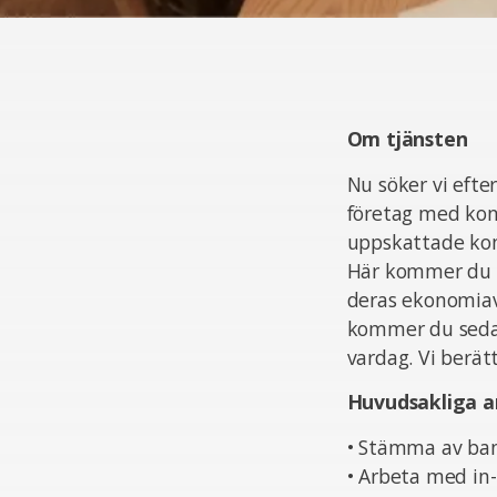
Om tjänsten
Nu söker vi efte
företag med kont
uppskattade kons
Här kommer du at
deras ekonomiav
kommer du sedan
vardag. Vi berätt
Huvudsakliga a
• Stämma av ba
• Arbeta med in-