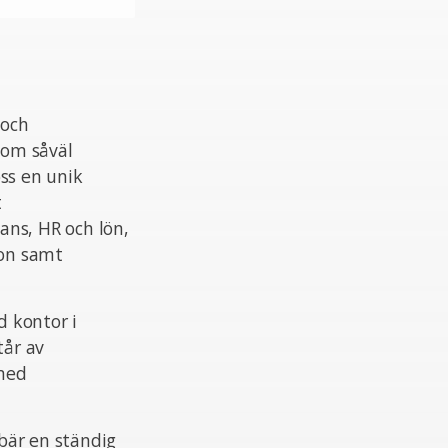
 och
nom såväl
ss en unik
t
ans, HR och lön,
ion samt
 kontor i
tår av
 med
ebär en ständig