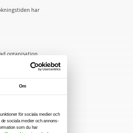
ökningstiden har
rad organisation
e inom din
rk av intressanta
riär till nästa
Om
ångsiktig partner
mmer att ha en
funktioner för sociala medier och
ill de sociala medier och annons-
formation som du har