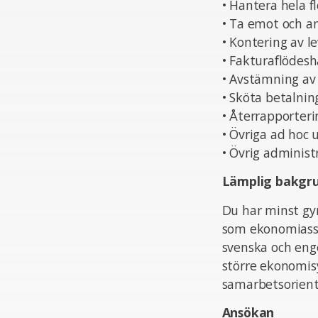
• Hantera hela f
• Ta emot och a
• Kontering av l
• Fakturaflödesh
• Avstämning av
• Sköta betalnin
• Återrapporterin
• Övriga ad hoc 
• Övrig administ
Lämplig bakgr
Du har minst gy
som ekonomiassi
svenska och enge
större ekonomis
samarbetsorient
Ansökan