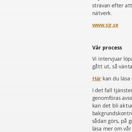
strävan efter at
nätverk.
www.sjr.se
Vår process
Vi intervjuar lö
gått ut, så vän
Här
kan du läsa
I det fall tjän
genomföras avsee
kan det bli aktu
bakgrundskontrol
sådan görs, på 
läsa mer om vår 