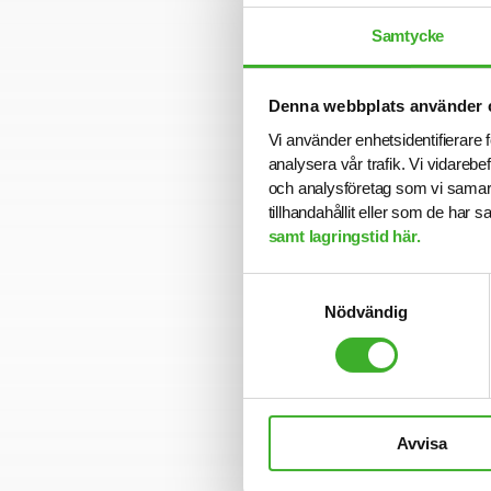
yrkesroll och på 
företag och uppd
Samtycke
steg.
Vi på SJR bryr o
Denna webbplats använder 
som ger dig tryg
Vi använder enhetsidentifierare f
nära relation me
analysera vår trafik. Vi vidarebe
och analysföretag som vi samar
tillhandahållit eller som de har 
samt lagringstid här.
Se lediga job
Samtyckesval
Nödvändig
Om SJR
SJR är ett av Sv
Avvisa
konsultlösningar