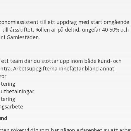
ekonomiassistent till ett uppdrag med start omgående
 till årsskiftet. Rollen är på deltid, ungefär 40-50% oc
r i Gamlestaden.
av ett team där du stöttar upp inom både kund- och
ntra. Arbetsuppgifterna innefattar bland annat:
ror
ntering
d utbetalningar
tering
ingsarbete
und
nsten söker vi dig som har någon erfarenhet av att ar