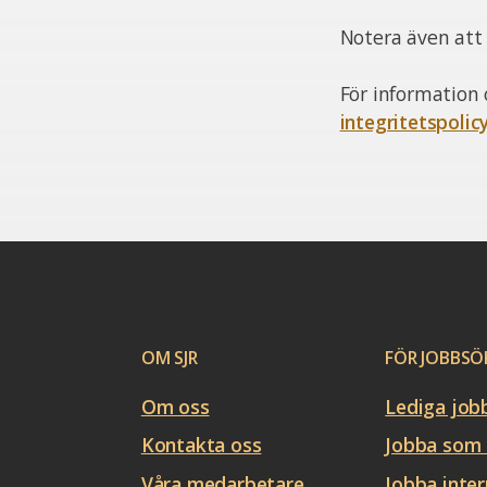
Notera även att v
För information 
integritetspolic
OM SJR
FÖR JOBBSÖ
Om oss
Lediga job
Kontakta oss
Jobba som 
Våra medarbetare
Jobba inter