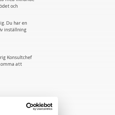
lödet och
dig. Du har en
v inställning
rig Konsultchef
n komma att
rad organisation
e inom din