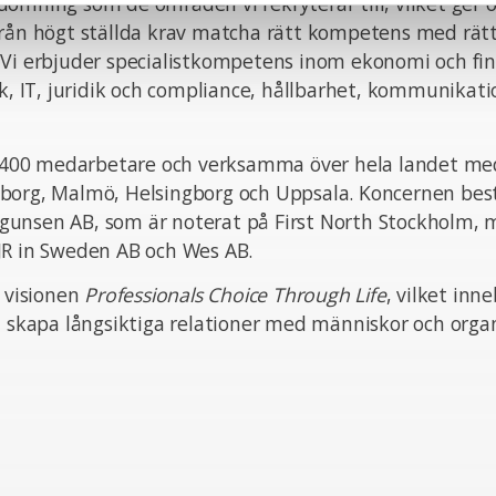
ömning som de områden vi rekryterar till, vilket ger o
från högt ställda krav matcha rätt kompetens med rät
 Vi erbjuder specialistkompetens inom ekonomi och fin
ik, IT, juridik och compliance, hållbarhet, kommunikat
ka 400 medarbetare och verksamma över hela landet med
borg, Malmö, Helsingborg och Uppsala. Koncernen bes
unsen AB, som är noterat på First North Stockholm,
JR in Sweden AB och Wes AB.
n visionen
Professionals Choice Through Life
, vilket inn
t skapa långsiktiga relationer med människor och organ