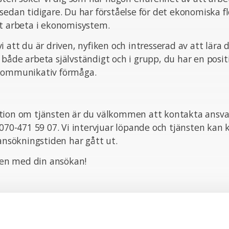
sedan tidigare. Du har förståelse för det ekonomiska f
tt arbeta i ekonomisystem.
i att du är driven, nyfiken och intresserad av att lära 
både arbeta självständigt och i grupp, du har en positi
kommunikativ förmåga.
tion om tjänsten är du välkommen att kontakta ansva
 070-471 59 07. Vi intervjuar löpande och tjänsten ka
 ansökningstiden har gått ut.
n med din ansökan!
onsult hos SJR innebär att du blir en del av en dedike
tt ge dig perfekta förutsättningar att utvecklas båd