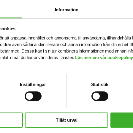
ett personligt plan. Du får tillgång till vårt stora nätve
ragsgivare och därmed en unik möjlighet att ta din kar
Information
ss om vår personal och tillsammans med oss får du en l
cookies
ghet och stöd. Vi är lyhörda för dina behov och du ko
ör att anpassa innehållet och annonserna till användarna, tillhandahålla 
d din konsultchef som stöttar dig i din utveckling.
fordrar även sådana identifierare och annan information från din enhet t
betar med. Dessa kan i sin tur kombinera informationen med annan in
samlat in när du har använt deras tjänster.
Läs mer om vår cookiepolicy,
b
Inställningar
Statistik
eriges ledande och mest erfarna bolag inom rekrytering
Tillåt urval
. Ända sedan starten 1993 har vi varit specialiserade i