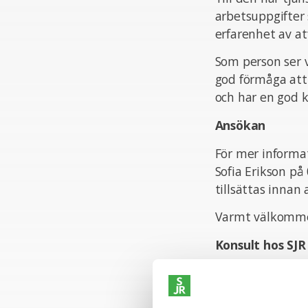
arbetsuppgifter 
erfarenhet av a
Som person ser v
god förmåga att 
och har en god 
Ansökan
För mer informa
Sofia Erikson på
tillsättas innan
Varmt välkomme
Konsult hos SJR
Att arbeta som k
med kompetens a