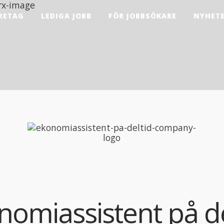
RETAG
LEDIGA JOBB
FÖR JOBBSÖKARE
NYHET
nomiassistent på de