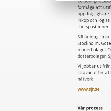
personlighetsbed
förmåga att uti
uppdragsgivare.
inköp och logist
chefspositioner.
SJR är idag cir
Stockholm, Göte
moderbolaget Og
dotterbolagen S
Vi jobbar utifrå
strävan efter at
nätverk.
www.sjr.se
Vår process