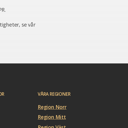
PR.
igheter, se vår
OR
VÅRA REGIONER
Region Norr
Region Mitt
Region Väst