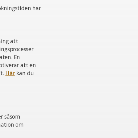
ökningstiden har
ing att
ningsprocesser
aten. En
otiverar att en
ft.
Här
kan du
er såsom
mation om