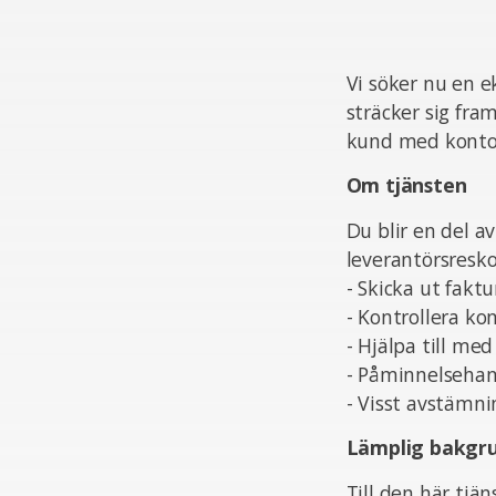
Vi söker nu en 
sträcker sig fram
kund med konto
Om tjänsten
Du blir en del 
leverantörsresko
- Skicka ut faktu
- Kontrollera ko
- Hjälpa till me
- Påminnelsehan
- Visst avstämn
Lämplig bakgr
Till den här tjä