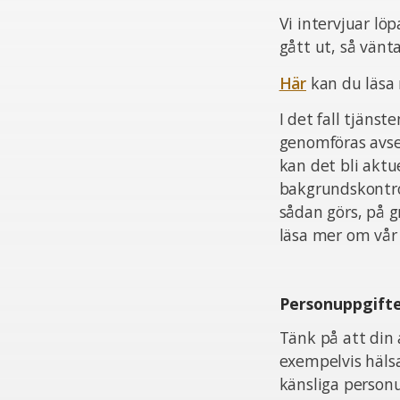
Vi intervjuar lö
gått ut, så vän
Här
kan du läsa
I det fall tjän
genomföras avsee
kan det bli aktu
bakgrundskontrol
sådan görs, på 
läsa mer om vår 
Personuppgift
Tänk på att din 
exempelvis häls
känsliga personu