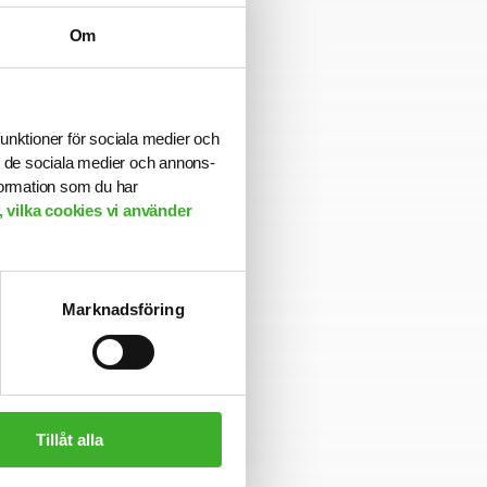
rk av intressanta
riär till nästa
Om
ångsiktig partner
mmer att ha en
funktioner för sociala medier och
ill de sociala medier och annons-
formation som du har
 vilka cookies vi använder
Marknadsföring
 och
Tillåt alla
nom såväl