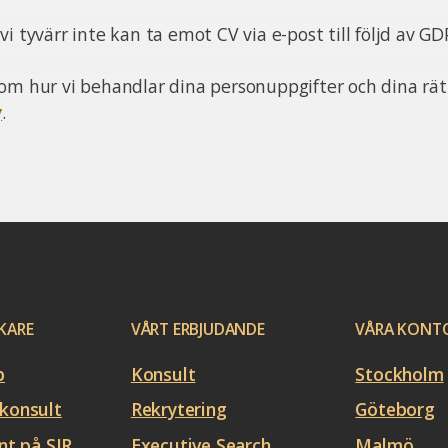
i tyvärr inte kan ta emot CV via e-post till följd av GD
om hur vi behandlar dina personuppgifter och dina rätt
y
.
KARE
VÅRT ERBJUDANDE
VÅRA KONT
b
Konsult
Stockholm
konsult
Rekrytering
Göteborg
nt på SJR
Executive Search
Malmö