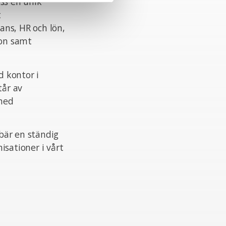
ss en unik
t
ans, HR och lön,
ion samt
 kontor i
tår av
 med
ebär en ständig
isationer i vårt