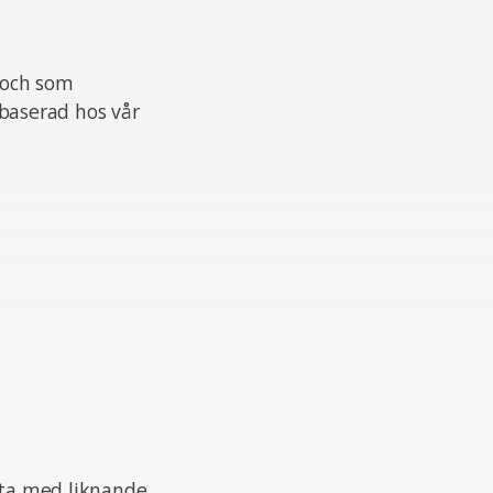
 och som
h baserad hos vår
beta med liknande