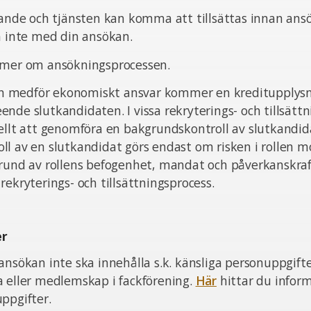
pande och tjänsten kan komma att tillsättas innan ans
ta inte med din ansökan.
 mer om ansökningsprocessen.
sten medför ekonomiskt ansvar kommer en kreditupplysn
nde slutkandidaten. I vissa rekryterings- och tillsätt
ellt att genomföra en bakgrundskontroll av slutkandid
l av en slutkandidat görs endast om risken i rollen m
grund av rollens befogenhet, mandat och påverkanskra
rekryterings- och tillsättningsprocess.
er
ansökan inte ska innehålla s.k. känsliga personuppgift
a eller medlemskap i fackförening.
Här
hittar du infor
ppgifter.