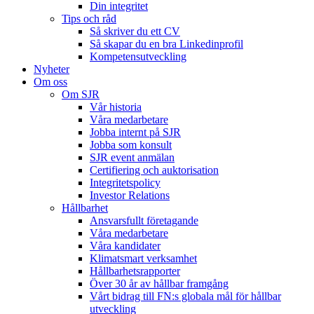
Din integritet
Tips och råd
Så skriver du ett CV
Så skapar du en bra Linkedinprofil
Kompetensutveckling
Nyheter
Om oss
Om SJR
Vår historia
Våra medarbetare
Jobba internt på SJR
Jobba som konsult
SJR event anmälan
Certifiering och auktorisation
Integritetspolicy
Investor Relations
Hållbarhet
Ansvarsfullt företagande
Våra medarbetare
Våra kandidater
Klimatsmart verksamhet
Hållbarhetsrapporter
Över 30 år av hållbar framgång
Vårt bidrag till FN:s globala mål för hållbar
utveckling