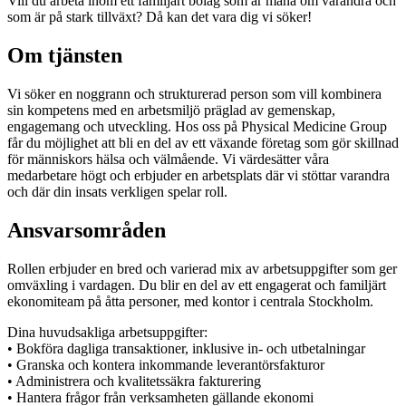
Vill du arbeta inom ett familjärt bolag som är måna om varandra och
som är på stark tillväxt? Då kan det vara dig vi söker!
Om tjänsten
Vi söker en noggrann och strukturerad person som vill kombinera
sin kompetens med en arbetsmiljö präglad av gemenskap,
engagemang och utveckling. Hos oss på Physical Medicine Group
får du möjlighet att bli en del av ett växande företag som gör skillnad
för människors hälsa och välmående. Vi värdesätter våra
medarbetare högt och erbjuder en arbetsplats där vi stöttar varandra
och där din insats verkligen spelar roll.
Ansvarsområden
Rollen erbjuder en bred och varierad mix av arbetsuppgifter som ger
omväxling i vardagen. Du blir en del av ett engagerat och familjärt
ekonomiteam på åtta personer, med kontor i centrala Stockholm.
Dina huvudsakliga arbetsuppgifter:
• Bokföra dagliga transaktioner, inklusive in- och utbetalningar
• Granska och kontera inkommande leverantörsfakturor
• Administrera och kvalitetssäkra fakturering
• Hantera frågor från verksamheten gällande ekonomi