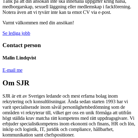
Tänk på att din ansökan inte ska innehålla uppgifter kring hälsa,
medborgarskap, sexuell läggning eller medlemskap i fackförening.
Notera även att vi tyvärr inte kan ta emot CV via e-post.
Varmt välkommen med din ansökan!
Se lediga jobb
Contact person
Malin Lindqvist
E-mail me
Om SJR
SJR är ett av Sveriges ledande och mest erfarna bolag inom
rekrytering och konsultlösningar. Ända sedan starten 1993 har vi
varit specialiserade inom såväl personlighetsbedömning som de
områden vi rekryterar till, vilket ger oss en unik förmåga att utifrån
högt ställda krav matcha rätt kompetens med rätt uppdragsgivare. Vi
erbjuder specialistkompetens inom ekonomi och finans, HR och lön,
inköp och logistik, IT, juridik och compliance, hållbarhet,
kommunikation samt chefspositioner.