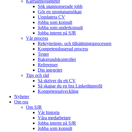
Karriärmöjligheter
Sök utannonserade jobb
Gör en spontanansökan
Uppdatera CV
Jobba som konsult
Jobba som underkonsult
Jobba internt på SJR
Vår process
Rekryterings- och tillsättningsprocessen
Kompetensbaserad process
Tester
Bakgrundskontroller
Referenser
Din integritet
Tips och råd
Så skriver du ett CV
Så skapar du en bra Linkedinprofil
Kompetensutveckling
Nyheter
Om oss
Om SJR
Vår historia
Våra medarbetare
Jobba internt på SJR
Jobba som konsult