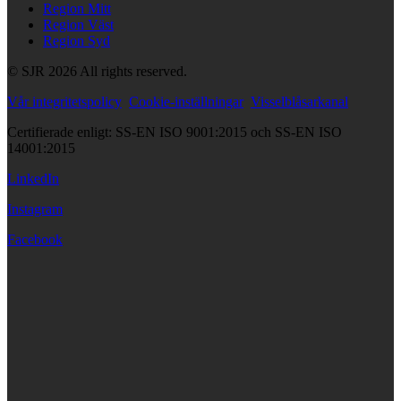
Region Mitt
Region Väst
Region Syd
© SJR 2026 All rights reserved.
Vår integritetspolicy
Cookie-inställningar
Visselblåsarkanal
Certifierade enligt: SS-EN ISO 9001:2015 och SS-EN ISO
14001:2015
LinkedIn
Instagram
Facebook