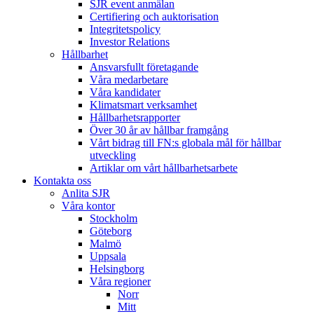
SJR event anmälan
Certifiering och auktorisation
Integritetspolicy
Investor Relations
Hållbarhet
Ansvarsfullt företagande
Våra medarbetare
Våra kandidater
Klimatsmart verksamhet
Hållbarhetsrapporter
Över 30 år av hållbar framgång
Vårt bidrag till FN:s globala mål för hållbar
utveckling
Artiklar om vårt hållbarhetsarbete
Kontakta oss
Anlita SJR
Våra kontor
Stockholm
Göteborg
Malmö
Uppsala
Helsingborg
Våra regioner
Norr
Mitt