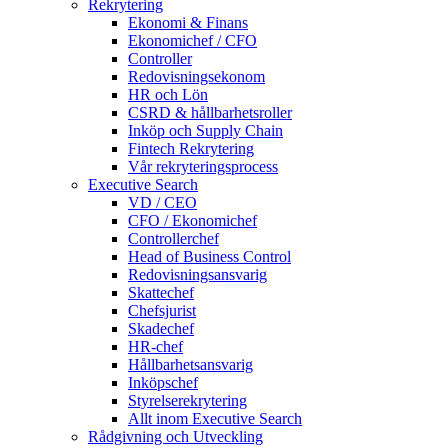
Rekrytering
Ekonomi & Finans
Ekonomichef / CFO
Controller
Redovisningsekonom
HR och Lön
CSRD & hållbarhetsroller
Inköp och Supply Chain
Fintech Rekrytering
Vår rekryteringsprocess
Executive Search
VD / CEO
CFO / Ekonomichef
Controllerchef
Head of Business Control
Redovisningsansvarig
Skattechef
Chefsjurist
Skadechef
HR-chef
Hållbarhetsansvarig
Inköpschef
Styrelserekrytering
Allt inom Executive Search
Rådgivning och Utveckling