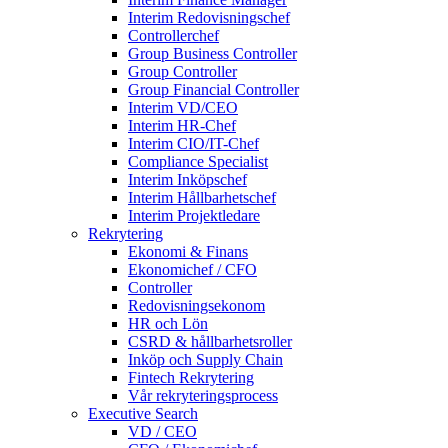
Interim Redovisningschef
Controllerchef
Group Business Controller
Group Controller
Group Financial Controller
Interim VD/CEO
Interim HR-Chef
Interim CIO/IT-Chef
Compliance Specialist
Interim Inköpschef
Interim Hållbarhetschef
Interim Projektledare
Rekrytering
Ekonomi & Finans
Ekonomichef / CFO
Controller
Redovisningsekonom
HR och Lön
CSRD & hållbarhetsroller
Inköp och Supply Chain
Fintech Rekrytering
Vår rekryteringsprocess
Executive Search
VD / CEO