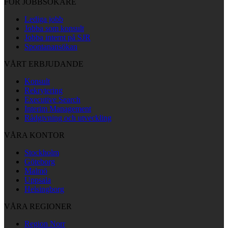
FÖR JOBBSÖKARE
Lediga jobb
Jobba som konsult
Jobba internt på SJR
Spontanansökan
VÅRT ERBJUDANDE
Konsult
Rekrytering
Executive Search
Interim Management
Rådgivning och utveckling
VÅRA KONTOR
Stockholm
Göteborg
Malmö
Uppsala
Helsingborg
VÅRA REGIONER
Region Norr