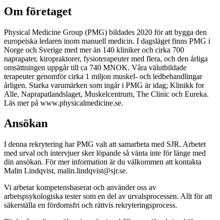
Om företaget
Physical Medicine Group (PMG) bildades 2020 för att bygga den
europeiska ledaren inom manuell medicin. I dagsläget finns PMG i
Norge och Sverige med mer än 140 kliniker och cirka 700
naprapater, kiropraktorer, fysioterapeuter med flera, och den årliga
omsättningen uppgår till ca 740 MNOK. Våra välutbildade
terapeuter genomför cirka 1 miljon muskel- och ledbehandlingar
årligen. Starka varumärken som ingår i PMG är idag; Klinikk for
Alle, Naprapatlandslaget, Muskelcentrum, The Clinic och Eureka.
Läs mer på www.physicalmedicine.se.
Ansökan
I denna rekrytering har PMG valt att samarbeta med SJR. Arbetet
med urval och intervjuer sker löpande så vänta inte för länge med
din ansökan. För mer information är du välkommen att kontakta
Malin Lindqvist, malin.lindqvist@sjr.se.
Vi arbetar kompetensbaserat och använder oss av
arbetspsykologiska tester som en del av urvalsprocessen. Allt för att
säkerställa en fördomsfri och rättvis rekryteringsprocess.