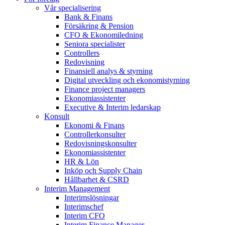
Vår specialisering
Bank & Finans
Försäkring & Pension
CFO & Ekonomiledning
Seniora specialister
Controllers
Redovisning
Finansiell analys & styrning
Digital utveckling och ekonomistyrning
Finance project managers
Ekonomiassistenter
Executive & Interim ledarskap
Konsult
Ekonomi & Finans
Controllerkonsulter
Redovisningskonsulter
Ekonomiassistenter
HR & Lön
Inköp och Supply Chain
Hållbarhet & CSRD
Interim Management
Interimslösningar
Interimschef
Interim CFO
Interim Finance Manager