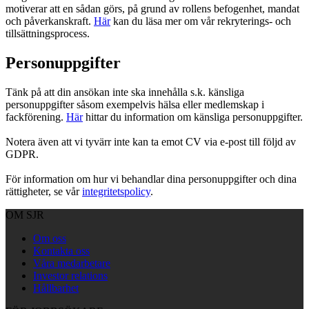
motiverar att en sådan görs, på grund av rollens befogenhet, mandat
och påverkanskraft.
Här
kan du läsa mer om vår rekryterings- och
tillsättningsprocess.
Personuppgifter
Tänk på att din ansökan inte ska innehålla s.k. känsliga
personuppgifter såsom exempelvis hälsa eller medlemskap i
fackförening.
Här
hittar du information om känsliga personuppgifter.
Notera även att vi tyvärr inte kan ta emot CV via e-post till följd av
GDPR.
För information om hur vi behandlar dina personuppgifter och dina
rättigheter, se vår
integritetspolicy
.
OM SJR
Om oss
Kontakta oss
Våra medarbetare
Investor relations
Hållbarhet