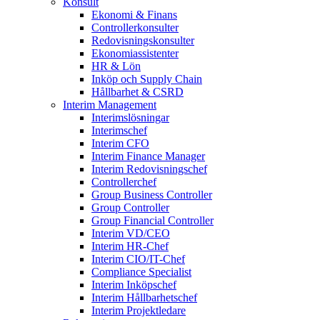
Konsult
Ekonomi & Finans
Controllerkonsulter
Redovisningskonsulter
Ekonomiassistenter
HR & Lön
Inköp och Supply Chain
Hållbarhet & CSRD
Interim Management
Interimslösningar
Interimschef
Interim CFO
Interim Finance Manager
Interim Redovisningschef
Controllerchef
Group Business Controller
Group Controller
Group Financial Controller
Interim VD/CEO
Interim HR-Chef
Interim CIO/IT-Chef
Compliance Specialist
Interim Inköpschef
Interim Hållbarhetschef
Interim Projektledare