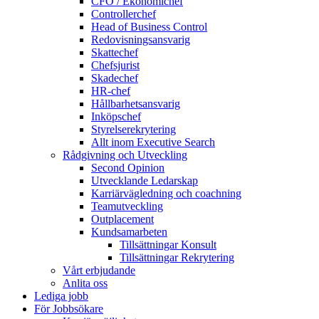
CFO / Ekonomichef
Controllerchef
Head of Business Control
Redovisningsansvarig
Skattechef
Chefsjurist
Skadechef
HR-chef
Hållbarhetsansvarig
Inköpschef
Styrelserekrytering
Allt inom Executive Search
Rådgivning och Utveckling
Second Opinion
Utvecklande Ledarskap
Karriärvägledning och coachning
Teamutveckling
Outplacement
Kundsamarbeten
Tillsättningar Konsult
Tillsättningar Rekrytering
Vårt erbjudande
Anlita oss
Lediga jobb
För Jobbsökare