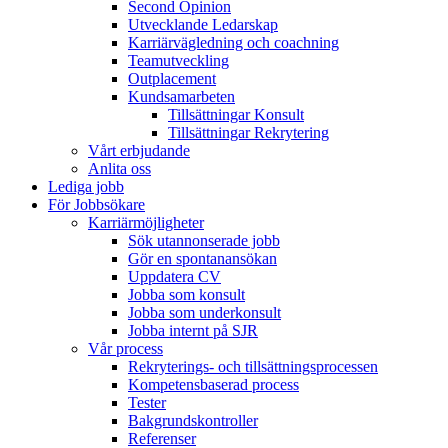
Second Opinion
Utvecklande Ledarskap
Karriärvägledning och coachning
Teamutveckling
Outplacement
Kundsamarbeten
Tillsättningar Konsult
Tillsättningar Rekrytering
Vårt erbjudande
Anlita oss
Lediga jobb
För Jobbsökare
Karriärmöjligheter
Sök utannonserade jobb
Gör en spontanansökan
Uppdatera CV
Jobba som konsult
Jobba som underkonsult
Jobba internt på SJR
Vår process
Rekryterings- och tillsättningsprocessen
Kompetensbaserad process
Tester
Bakgrundskontroller
Referenser