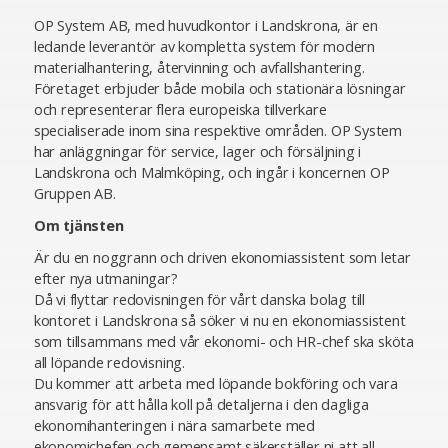
OP System AB, med huvudkontor i Landskrona, är en
ledande leverantör av kompletta system för modern
materialhantering, återvinning och avfallshantering.
Företaget erbjuder både mobila och stationära lösningar
och representerar flera europeiska tillverkare
specialiserade inom sina respektive områden. OP System
har anläggningar för service, lager och försäljning i
Landskrona och Malmköping, och ingår i koncernen OP
Gruppen AB.
Om tjänsten
Är du en noggrann och driven ekonomiassistent som letar
efter nya utmaningar?
Då vi flyttar redovisningen för vårt danska bolag till
kontoret i Landskrona så söker vi nu en ekonomiassistent
som tillsammans med vår ekonomi- och HR-chef ska sköta
all löpande redovisning.
Du kommer att arbeta med löpande bokföring och vara
ansvarig för att hålla koll på detaljerna i den dagliga
ekonomihanteringen i nära samarbete med
ekonomichefen och gemensamt säkerställer ni att all