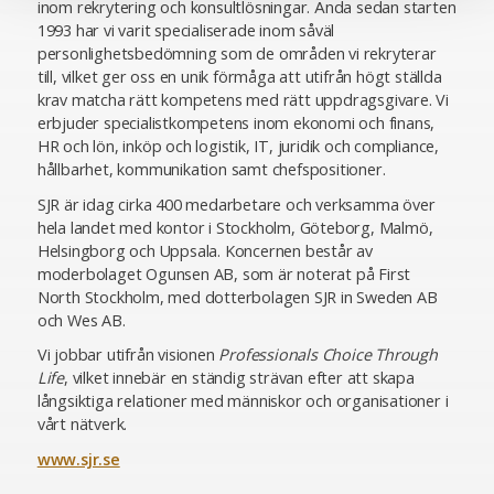
inom rekrytering och konsultlösningar. Ända sedan starten
1993 har vi varit specialiserade inom såväl
personlighetsbedömning som de områden vi rekryterar
till, vilket ger oss en unik förmåga att utifrån högt ställda
krav matcha rätt kompetens med rätt uppdragsgivare. Vi
erbjuder specialistkompetens inom ekonomi och finans,
HR och lön, inköp och logistik, IT, juridik och compliance,
hållbarhet, kommunikation samt chefspositioner.
SJR är idag cirka 400 medarbetare och verksamma över
hela landet med kontor i Stockholm, Göteborg, Malmö,
Helsingborg och Uppsala. Koncernen består av
moderbolaget Ogunsen AB, som är noterat på First
North Stockholm, med dotterbolagen SJR in Sweden AB
och Wes AB.
Vi jobbar utifrån visionen
Professionals Choice Through
Life
, vilket innebär en ständig strävan efter att skapa
långsiktiga relationer med människor och organisationer i
vårt nätverk.
www.sjr.se