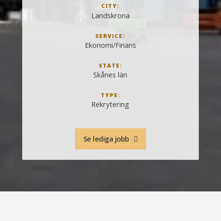
CITY:
Landskrona
SERVICE:
Ekonomi/Finans
STATE:
Skånes län
TYPE:
Rekrytering
Se lediga jobb