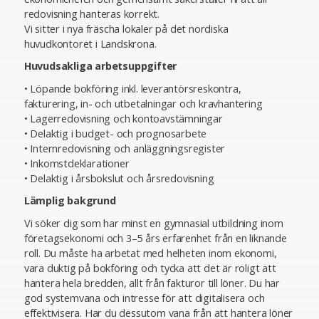
redovisning hanteras korrekt.
Vi sitter i nya fräscha lokaler på det nordiska
huvudkontoret i Landskrona.
Huvudsakliga arbetsuppgifter
• Löpande bokföring inkl. leverantörsreskontra,
fakturering, in- och utbetalningar och kravhantering
• Lagerredovisning och kontoavstämningar
• Delaktig i budget- och prognosarbete
• Internredovisning och anläggningsregister
• Inkomstdeklarationer
• Delaktig i årsbokslut och årsredovisning
Lämplig bakgrund
Vi söker dig som har minst en gymnasial utbildning inom
företagsekonomi och 3–5 års erfarenhet från en liknande
roll. Du måste ha arbetat med helheten inom ekonomi,
vara duktig på bokföring och tycka att det är roligt att
hantera hela bredden, allt från fakturor till löner. Du har
god systemvana och intresse för att digitalisera och
effektivisera. Har du dessutom vana från att hantera löner