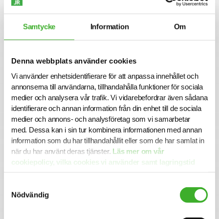
präglas av innovation, samarbete och fokus på hållbarhet,
där medarbetarna spelar en central roll i företagets
framgång.
Samtycke
Information
Om
Om företaget
OP System har över 30 års erfarenhet när det gäller
Denna webbplats använder cookies
försäljning och service av mobila och stationära maskiner
för modern materialhantering, återvinning och
Vi använder enhetsidentifierare för att anpassa innehållet och
avfallshantering. Under dessa 30 år har vi levererat över
annonserna till användarna, tillhandahålla funktioner för sociala
1000 maskiner till nöjda kunder i Sverige, Danmark, Norge
medier och analysera vår trafik. Vi vidarebefordrar även sådana
och Finland.
identifierare och annan information från din enhet till de sociala
medier och annons- och analysföretag som vi samarbetar
Ansökan
med. Dessa kan i sin tur kombinera informationen med annan
Är du redo för nästa steg i din karriär?
information som du har tillhandahållit eller som de har samlat in
I denna rekrytering har OP System valt att samarbeta
när du har använt deras tjänster.
Läs mer om vår
med SJR.
cookiepolicy, vilka cookies vi använder samt lagringstid
För mer information är du välkommen att kontakta
här.
ansvarig rekryteringskonsult Annie Höjman på
Samtyckesval
annie.hojman@sjr.se.
Nödvändig
Urval och intervjuer sker löpande så vänta inte med din
ansökan. Alla ansökningar och kontakter hanteras
konfidentiellt.