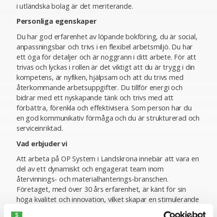
i utländska bolag är det meriterande.
Personliga egenskaper
Du har god erfarenhet av löpande bokföring, du är social,
anpassningsbar och trivs i en flexibel arbetsmiljö. Du har
ett öga för detaljer och är noggrann i ditt arbete. För att
trivas och lyckas i rollen är det viktigt att du är trygg i din
kompetens, är nyfiken, hjälpsam och att du trivs med
återkommande arbetsuppgifter. Du tillför energi och
bidrar med ett nyskapande tänk och trivs med att
förbättra, förenkla och effektivisera. Som person har du
en god kommunikativ förmåga och du är strukturerad och
serviceinriktad.
Vad erbjuder vi
Att arbeta på OP System i Landskrona innebär att vara en
del av ett dynamiskt och engagerat team inom
återvinnings- och materialhanterings-branschen.
Företaget, med över 30 års erfarenhet, är känt för sin
höga kvalitet och innovation, vilket skapar en stimulerande
arbetsmiljö för medarbetarna. Vi är en arbetsplats som