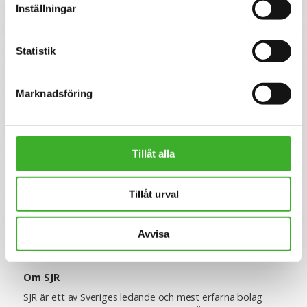
Inställningar
Notera att vi inte tar emot ansökningshandlingar via e-
post.
Varmt välkommen med din ansökan och vi ser fram emot
Statistik
att välkomna dig som en viktig del av vårt framgångsrika
team!
Marknadsföring
Se lediga jobb
Tillåt alla
CONTACT PERSON
Tillåt urval
Annie Höjman
E-mail me
Avvisa
Om SJR
SJR är ett av Sveriges ledande och mest erfarna bolag