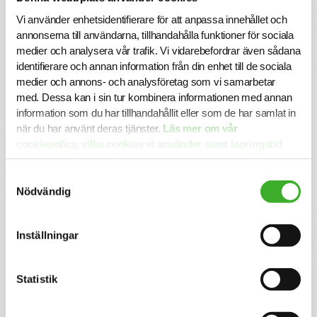
Vi använder enhetsidentifierare för att anpassa innehållet och
Att arbeta som konsult hos SJR innebär att du blir en del
annonserna till användarna, tillhandahålla funktioner för sociala
av en dedikerad organisation med kompetens att ge dig
perfekta förutsättningar att utvecklas både inom din
medier och analysera vår trafik. Vi vidarebefordrar även sådana
yrkesroll och på ett personligt plan. Du får tillgång till vårt
identifierare och annan information från din enhet till de sociala
stora nätverk av intressanta företag och uppdragsgivare
medier och annons- och analysföretag som vi samarbetar
och därmed en unik möjlighet att ta din karriär till nästa
med. Dessa kan i sin tur kombinera informationen med annan
steg.
information som du har tillhandahållit eller som de har samlat in
när du har använt deras tjänster.
Läs mer om vår
Vi på SJR bryr oss om vår personal och tillsammans med
cookiepolicy, vilka cookies vi använder samt lagringstid
oss får du en långsiktig partner som ger dig trygghet och
här.
stöd. Vi är lyhörda för dina behov och du kommer att ha
en nära relation med din konsultchef som hjälper dig med
Samtyckesval
dina utmaningar.
Nödvändig
Inställningar
Se lediga jobb
Statistik
CONTACT PERSON