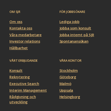
OM SJR
FÖR JOBBSÖKARE
Om oss
Lediga jobb
Kontakta oss
Jobba som konsult
Våra medarbetare
Jobba internt på SJR
Investor relations
Spontanansökan
Hållbarhet
VÅRT ERBJUDANDE
VÅRA KONTOR
Konsult
Stockholm
Rekrytering
Göteborg
Executive Search
Malmö
Interim Management
Uppsala
Rådgivning och
Helsingborg
utveckling