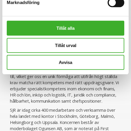
Malin Lindqvist
Marknadsföring
076-64716 56
E-mail me
Tillåt alla
Om SJR
Tillåt urval
SJR är ett av Sveriges ledande och mest erfarna bolag
inom rekrytering och konsultlösningar. Ända sedan starten
Avvisa
1993 har vi varit specialiserade inom såväl
personlighetsbedömning som de områden vi rekryterar
till, vilket ger oss en unik förmåga att utifrån högt ställda
krav matcha rätt kompetens med rätt uppdragsgivare. Vi
erbjuder specialistkompetens inom ekonomi och finans,
HR och lön, inköp och logistik, IT, juridik och compliance,
hållbarhet, kommunikation samt chefspositioner.
SJR är idag cirka 400 medarbetare och verksamma över
hela landet med kontor i Stockholm, Göteborg, Malmö,
Helsingborg och Uppsala. Koncernen består av
moderbolaget Ogunsen AB, som är noterat på First