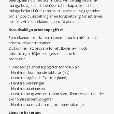
teamspelare och serviceminded. Vår vardag består av
många bolag och du behöver då ha kapacitet att ha
många bollar i luften utan att bli stressad. Noggrannhet
och en positiv inställning är en förutsättning för att trivas
hos oss. Vi är ett ekonomiteam 10 personer.
Huvudsakliga arbetsuppgifter
Som ekonom i detta team kommer du framför allt att
arbeta i reskontrateamet.
Du kommer att ansvara för att flöden av in-och
utbetalningar följer bolagets rutiner och
processer.
Huvudsakliga arbetsuppgifter för rollen är:
- Hantera inkommande fakturor (lev)
- Hantera utgående fakturor (kund)
- Hantera betalningar
- Hantera påminnelser
- Hantera övrig administration som tillhör reskontran eller
ekonomiassistentuppgifter
- Hantera bankavstämning och bankbokningar
Lämplig bakgrund