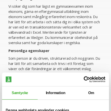
Vi söker dig som har lägst en gymnasieexamen inom
ekonomi, gärna en eftergymnasial utbildning inom
ekonomi samt mångårig erfarenhet inom reskontra. Du
har lätt för att arbeta i och sätta dig in i olika system och
är van vid en transaktionsintensiv verksamhet och är
välbevandrad i Excel. Meriterande för tjänsten är
erfarenhet av Xledger. Du kommunicerar obehindrat på
svenska samt har goda kunskaper i engelska.
Personliga egenskaper
Som person är du driven, strukturerad och noggrann. Du
har lätt för att samarbeta och trivs i ett företag som
växer och där förändringar är ett välkommet inslag.
Ansökan
Vi intervjuar löpande och tjänsten kan komma att tillsättas
innan ansökningstiden har gått ut. Sista ansökningsdag är
Samtycke
Information
Om
2024-02-19.
Varmt välkommen med din ansökan!
Denna webbplats använder cookies
Konsult hos SJR