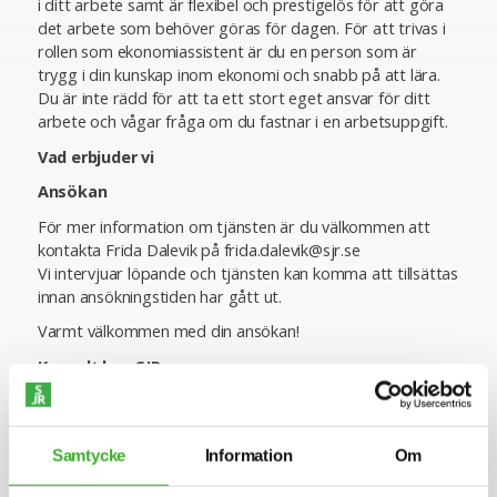
i ditt arbete samt är flexibel och prestigelös för att göra
det arbete som behöver göras för dagen. För att trivas i
rollen som ekonomiassistent är du en person som är
trygg i din kunskap inom ekonomi och snabb på att lära.
Du är inte rädd för att ta ett stort eget ansvar för ditt
arbete och vågar fråga om du fastnar i en arbetsuppgift.
Vad erbjuder vi
Ansökan
För mer information om tjänsten är du välkommen att
kontakta Frida Dalevik på frida.dalevik@sjr.se
Vi intervjuar löpande och tjänsten kan komma att tillsättas
innan ansökningstiden har gått ut.
Varmt välkommen med din ansökan!
Konsult hos SJR
Att arbeta som konsult hos SJR innebär att du blir en del
av en dedikerad organisation med kompetens att ge dig
perfekta förutsättningar att utvecklas både inom din
Samtycke
Information
Om
yrkesroll och på ett personligt plan. Du får tillgång till vårt
stora nätverk av intressanta företag och uppdragsgivare