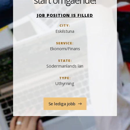
start omgående!
JOB POSITION IS FILLED
CITY:
Eskilstuna
SERVICE:
Ekonomi/Finans
STATE:
Södermanlands län
TYPE:
Uthyrning
Se lediga jobb