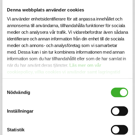
och därmed en unik möjlighet att ta din karriär till nästa
Denna webbplats använder cookies
steg.
Vi använder enhetsidentifierare för att anpassa innehållet och
Vi på SJR bryr oss om vår personal och tillsammans med
annonserna till användarna, tillhandahålla funktioner för sociala
oss får du en långsiktig partner som ger dig trygghet och
medier och analysera vår trafik. Vi vidarebefordrar även sådana
stöd. Vi är lyhörda för dina behov och du kommer att ha
identifierare och annan information från din enhet till de sociala
en nära relation med din konsultchef som hjälper dig med
medier och annons- och analysföretag som vi samarbetar
dina utmaningar.
med. Dessa kan i sin tur kombinera informationen med annan
information som du har tillhandahållit eller som de har samlat in
när du har använt deras tjänster.
Läs mer om vår
Se lediga jobb
cookiepolicy, vilka cookies vi använder samt lagringstid
här.
Samtyckesval
Nödvändig
Inställningar
Statistik