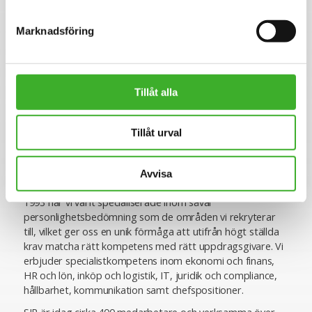
CONTACT PERSON
Marknadsföring
Frida Dalevik
070-207 11 31
E-mail me
Tillåt alla
Linkedin
Tillåt urval
Om SJR
SJR är ett av Sveriges ledande och mest erfarna bolag
Avvisa
inom rekrytering och konsultlösningar. Ända sedan starten
1993 har vi varit specialiserade inom såväl
personlighetsbedömning som de områden vi rekryterar
till, vilket ger oss en unik förmåga att utifrån högt ställda
krav matcha rätt kompetens med rätt uppdragsgivare. Vi
erbjuder specialistkompetens inom ekonomi och finans,
HR och lön, inköp och logistik, IT, juridik och compliance,
hållbarhet, kommunikation samt chefspositioner.