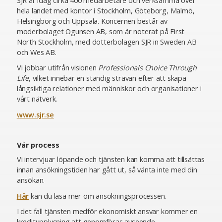
SJR är idag cirka 400 medarbetare och verksamma över
hela landet med kontor i Stockholm, Göteborg, Malmö,
Helsingborg och Uppsala. Koncernen består av
moderbolaget Ogunsen AB, som är noterat på First
North Stockholm, med dotterbolagen SJR in Sweden AB
och Wes AB.
Vi jobbar utifrån visionen
Professionals Choice Through
Life
, vilket innebär en ständig strävan efter att skapa
långsiktiga relationer med människor och organisationer i
vårt nätverk.
www.sjr.se
Vår process
Vi intervjuar löpande och tjänsten kan komma att tillsättas
innan ansökningstiden har gått ut, så vänta inte med din
ansökan.
Här
kan du läsa mer om ansökningsprocessen.
I det fall tjänsten medför ekonomiskt ansvar kommer en
kreditupplysning att genomföras avseende