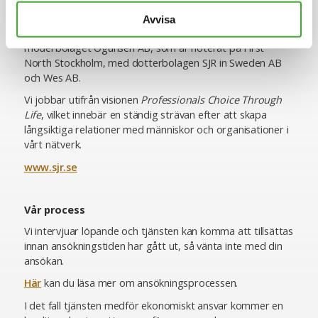
SJR är idag cirka 400 medarbetare och verksamma över
hela landet med kontor i Stockholm, Göteborg, Malmö,
Avvisa
Helsingborg och Uppsala. Koncernen består av
moderbolaget Ogunsen AB, som är noterat på First
North Stockholm, med dotterbolagen SJR in Sweden AB
och Wes AB.
Vi jobbar utifrån visionen
Professionals Choice Through
Life
, vilket innebär en ständig strävan efter att skapa
långsiktiga relationer med människor och organisationer i
vårt nätverk.
www.sjr.se
Vår process
Vi intervjuar löpande och tjänsten kan komma att tillsättas
innan ansökningstiden har gått ut, så vänta inte med din
ansökan.
Här
kan du läsa mer om ansökningsprocessen.
I det fall tjänsten medför ekonomiskt ansvar kommer en