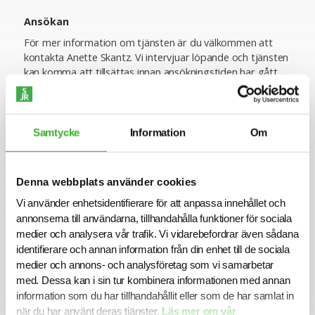
Ansökan
För mer information om tjänsten är du välkommen att
kontakta Anette Skantz. Vi intervjuar löpande och tjänsten
kan komma att tillsättas innan ansökningstiden har gått
ut. Sista ansökningsdag är 2026-02-28.
Varmt välkommen med din ansökan!
Samtycke
Information
Om
Konsult hos SJR
Att arbeta som konsult hos SJR innebär att du blir en del
Denna webbplats använder cookies
av en dedikerad organisation med kompetens att ge dig
perfekta förutsättningar att utvecklas både inom din
Vi använder enhetsidentifierare för att anpassa innehållet och
yrkesroll och på ett personligt plan. Du får tillgång till vårt
annonserna till användarna, tillhandahålla funktioner för sociala
stora nätverk av intressanta företag och uppdragsgivare
medier och analysera vår trafik. Vi vidarebefordrar även sådana
och därmed en unik möjlighet att ta din karriär till nästa
identifierare och annan information från din enhet till de sociala
steg.
medier och annons- och analysföretag som vi samarbetar
med. Dessa kan i sin tur kombinera informationen med annan
Vi på SJR bryr oss om vår personal och tillsammans med
information som du har tillhandahållit eller som de har samlat in
oss får du en långsiktig partner som ger dig trygghet och
när du har använt deras tjänster.
Läs mer om vår
stöd. Vi är lyhörda för dina behov och du kommer att ha