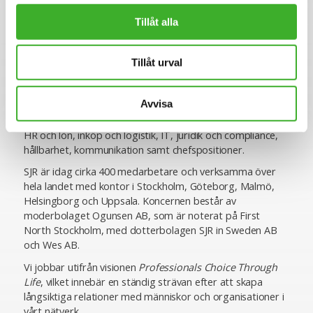
Om SJR
Tillåt alla
SJR är ett av Sveriges ledande och mest erfarna bolag
inom rekrytering och konsultlösningar. Ända sedan starten
1993 har vi varit specialiserade inom såväl
Tillåt urval
personlighetsbedömning som de områden vi rekryterar
till, vilket ger oss en unik förmåga att utifrån högt ställda
Avvisa
krav matcha rätt kompetens med rätt uppdragsgivare. Vi
erbjuder specialistkompetens inom ekonomi och finans,
HR och lön, inköp och logistik, IT, juridik och compliance,
hållbarhet, kommunikation samt chefspositioner.
SJR är idag cirka 400 medarbetare och verksamma över
hela landet med kontor i Stockholm, Göteborg, Malmö,
Helsingborg och Uppsala. Koncernen består av
moderbolaget Ogunsen AB, som är noterat på First
North Stockholm, med dotterbolagen SJR in Sweden AB
och Wes AB.
Vi jobbar utifrån visionen
Professionals Choice Through
Life
, vilket innebär en ständig strävan efter att skapa
långsiktiga relationer med människor och organisationer i
vårt nätverk.