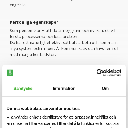
engelska
Personliga egenskaper
Som person tror vi att du är noggrann och nyfiken, du vill
förstå processerna och lösa problem.
Du har ett naturligt effektivt sätt att arbeta och komma in
i nya system och miljöer. Är kommunikativ och trivs i en roll
med många kontaktytor.
Ansökan
För mer information om tjänsten är du välkommen att
kontakta ansvarig Konsultchef Sandra Bruveris på
Samtycke
Information
Om
sandra.bruveris@sjr.se. Vi intervjuar löpande och tjänsten
kan komma att tillsättas innan ansökningstiden har gått
ut. Sista ansökningsdag är 2026-03-06
Denna webbplats använder cookies
Varmt välkommen med din ansökan!
Vi använder enhetsidentifierare för att anpassa innehållet och
annonserna till användarna, tillhandahålla funktioner för sociala