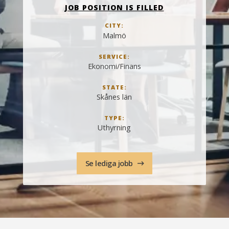
JOB POSITION IS FILLED
CITY:
Malmö
SERVICE:
Ekonomi/Finans
STATE:
Skånes län
TYPE:
Uthyrning
Se lediga jobb