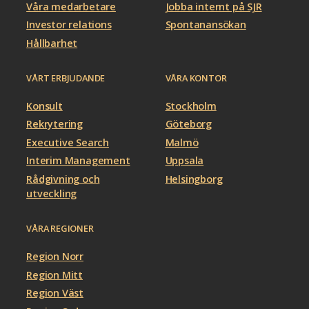
Våra medarbetare
Jobba internt på SJR
Investor relations
Spontanansökan
Hållbarhet
VÅRT ERBJUDANDE
VÅRA KONTOR
Konsult
Stockholm
Rekrytering
Göteborg
Executive Search
Malmö
Interim Management
Uppsala
Rådgivning och
Helsingborg
utveckling
VÅRA REGIONER
Region Norr
Region Mitt
Region Väst