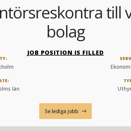
ntörsreskontra till 
bolag
JOB POSITION IS FILLED
TY:
SERV
kholm
Ekonomi
ATE:
TY
olms län
Uthy
Se lediga jobb