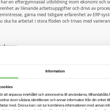
m har en eftergymnasial utbildning inom ekonomi och s
farenhet av liknande arbetsuppgifter och drivs av proce
temintresse, gärna med tidigare erfarenhet av ERP-sys
u ska ha arbetat i stora flöden och trivas med variera
nskaper
u noggrann, självgående och framåt, med en god förstå
 rollen kommer innebära mycket sociala kontakter både
ven att du har lätt för att samarbeta och knyta nya ko
Information
ka och engelska i tal och skrift är ett krav.
cookies
ör att anpassa innehållet och annonserna till användarna, tillhandahålla 
fordrar även sådana identifierare och annan information från din enhet t
tion om tjänsten är du välkommen att kontakta Atena
betar med. Dessa kan i sin tur kombinera informationen med annan in
nde och tjänsten kan komma att tillsättas innan ansök