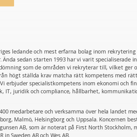
eriges ledande och mest erfarna bolag inom rekrytering
. Ända sedan starten 1993 har vi varit specialiserade i
ömning som de områden vi rekryterar till, vilket ger o
från högt ställda krav matcha rätt kompetens med rät
 Vi erbjuder specialistkompetens inom ekonomi och fin
ik, IT, juridik och compliance, hållbarhet, kommunikat
ka 400 medarbetare och verksamma över hela landet med
borg, Malmö, Helsingborg och Uppsala. Koncernen bes
unsen AB, som är noterat på First North Stockholm,
JR in Sweden AB och Wes AB.