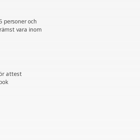
5 personer och
främst vara inom
ör attest
dbok