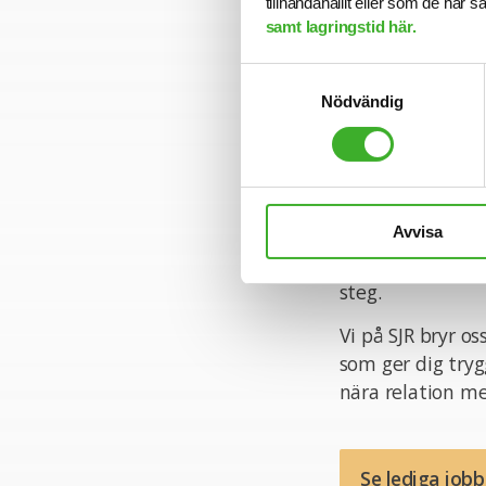
tillhandahållit eller som de har 
gått ut.
samt lagringstid här.
Varmt välkomme
Samtyckesval
Nödvändig
Konsult hos SJR
Att arbeta som k
med kompetens a
Avvisa
yrkesroll och på 
företag och uppd
steg.
Vi på SJR bryr o
som ger dig tryg
nära relation me
Se lediga job