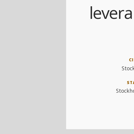
levera
CI
Stoc
ST
Stockh