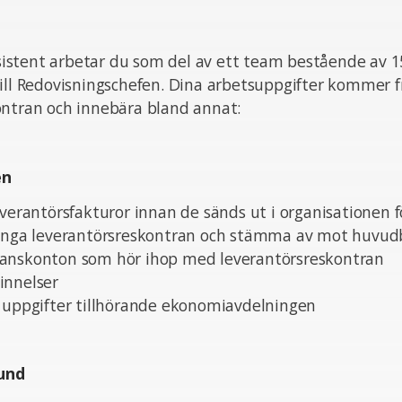
stent arbetar du som del av ett team bestående av 1
till Redovisningschefen. Dina arbetsuppgifter kommer 
ontran och innebära bland annat:
en
everantörsfakturor innan de sänds ut i organisationen f
tänga leverantörsreskontran och stämma av mot huvu
anskonton som hör ihop med leverantörsreskontran
innelser
a uppgifter tillhörande ekonomiavdelningen
und