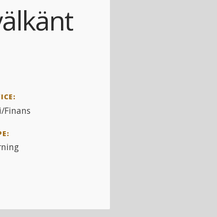
välkänt
ICE:
/Finans
PE:
rning