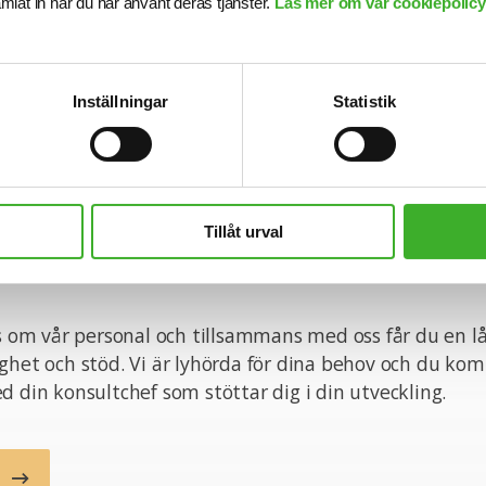
samlat in när du har använt deras tjänster.
Läs mer om vår cookiepolicy,
n med din ansökan!
Inställningar
Statistik
onsult hos SJR innebär att du blir en del av en dedike
tt ge dig perfekta förutsättningar att utvecklas båd
Tillåt urval
ett personligt plan. Du får tillgång till vårt stora nätve
ragsgivare och därmed en unik möjlighet att ta din kar
ss om vår personal och tillsammans med oss får du en l
ghet och stöd. Vi är lyhörda för dina behov och du ko
d din konsultchef som stöttar dig i din utveckling.
b