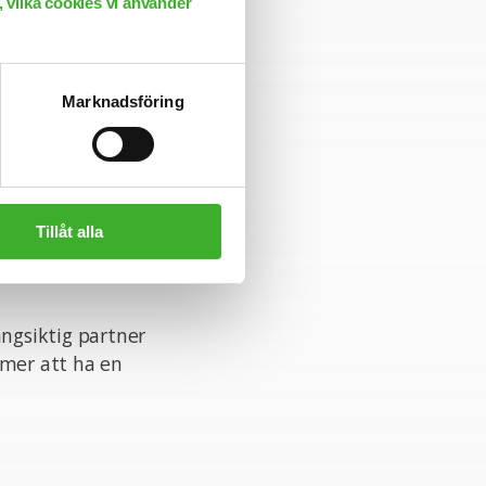
 vilka cookies vi använder
Marknadsföring
rad organisation
e inom din
Tillåt alla
rk av intressanta
riär till nästa
ångsiktig partner
mmer att ha en