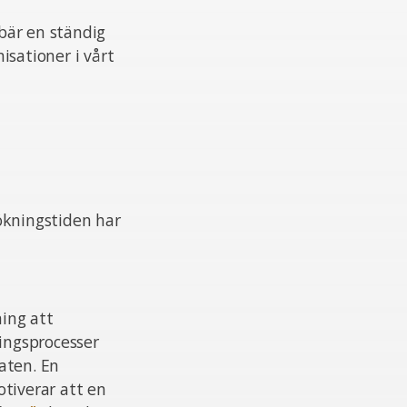
ebär en ständig
isationer i vårt
ökningstiden har
ing att
ningsprocesser
aten. En
otiverar att en