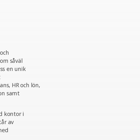
 och
nom såväl
ss en unik
t
ans, HR och lön,
ion samt
 kontor i
tår av
 med