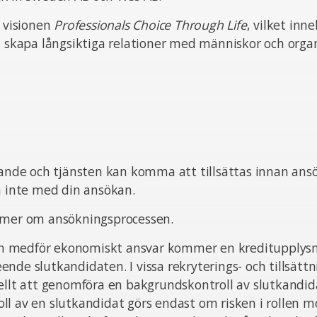
n visionen
Professionals Choice Through Life
, vilket inn
t skapa långsiktiga relationer med människor och organ
pande och tjänsten kan komma att tillsättas innan ans
ta inte med din ansökan.
 mer om ansökningsprocessen.
sten medför ekonomiskt ansvar kommer en kreditupplysn
nde slutkandidaten. I vissa rekryterings- och tillsätt
ellt att genomföra en bakgrundskontroll av slutkandid
l av en slutkandidat görs endast om risken i rollen m