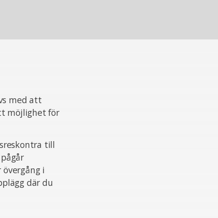
ivs med att
t möjlighet för
reskontra till
 pågår
r övergång i
upplägg där du