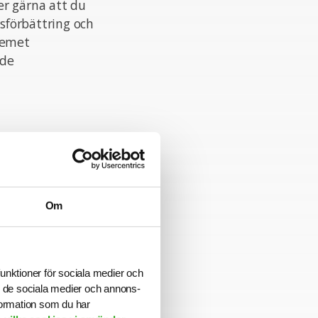
er gärna att du
ssförbättring och
temet
nde
else för
 internt och
ntakter. Goda
Om
funktioner för sociala medier och
ill de sociala medier och annons-
 Kamaliha. Vi
formation som du har
ningstiden har