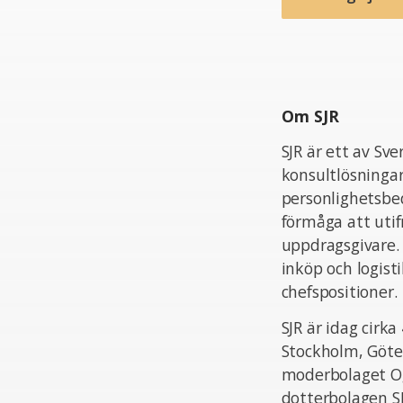
Om SJR
SJR är ett av Sv
konsultlösningar
personlighetsbed
förmåga att uti
uppdragsgivare.
inköp och logist
chefspositioner.
SJR är idag cir
Stockholm, Göte
moderbolaget Og
dotterbolagen S