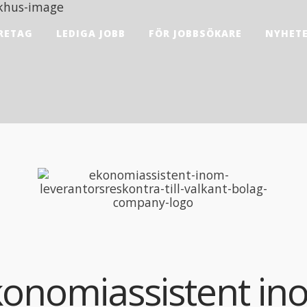
RETAG
LEDIGA JOBB
FÖR JOBBSÖKARE
NYHET
konomiassistent in