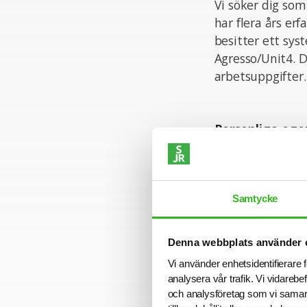
Vi söker dig so
har flera års er
besitter ett sys
Agresso/Unit4. D
arbetsuppgifter.
Personliga ege
Som person är d
redovisning. Då
externt ser vi ä
Samtycke
kunskaper i svens
Denna webbplats använder 
Ansökan
Vi använder enhetsidentifierare f
analysera vår trafik. Vi vidarebe
För mer informa
och analysföretag som vi samar
intervjuar löpa