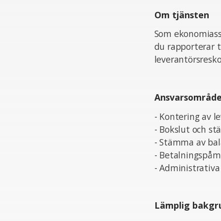
Om tjänsten
Som ekonomiassi
du rapporterar 
leverantörsresk
Ansvarsområd
- Kontering av l
- Bokslut och s
- Stämma av bal
- Betalningspåm
- Administrativ
Lämplig bakgr