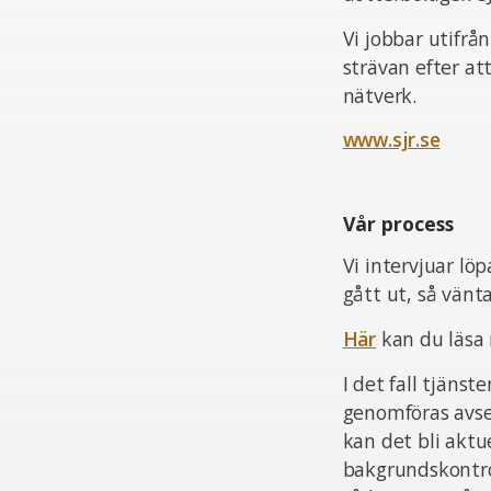
Vi jobbar utifrå
strävan efter at
nätverk.
www.sjr.se
Vår process
Vi intervjuar lö
gått ut, så vän
Här
kan du läsa
I det fall tjän
genomföras avsee
kan det bli aktu
bakgrundskontrol