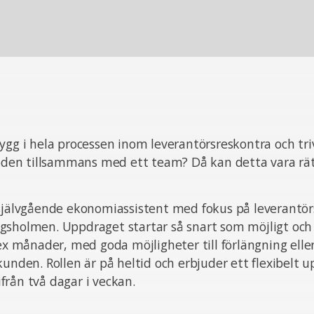
ygg i hela processen inom leverantörsreskontra och tr
löden tillsammans med ett team? Då kan detta vara rät
självgående ekonomiassistent med fokus på leverantörs
gsholmen. Uppdraget startar så snart som möjligt och
sex månader, med goda möjligheter till förlängning elle
kunden. Rollen är på heltid och erbjuder ett flexibelt 
rån två dagar i veckan.