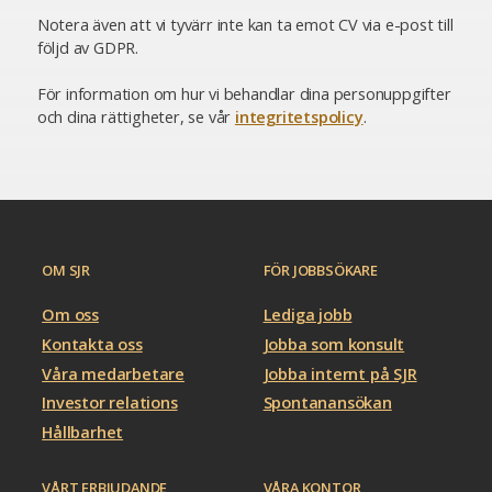
Notera även att vi tyvärr inte kan ta emot CV via e-post till
följd av GDPR.
För information om hur vi behandlar dina personuppgifter
och dina rättigheter, se vår
integritetspolicy
.
OM SJR
FÖR JOBBSÖKARE
Om oss
Lediga jobb
Kontakta oss
Jobba som konsult
Våra medarbetare
Jobba internt på SJR
Investor relations
Spontanansökan
Hållbarhet
VÅRT ERBJUDANDE
VÅRA KONTOR