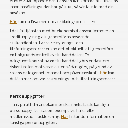
Vi intervjuar löpande och tjänsten kan komma att tillsättas
innan ansökningstiden har gått ut, så vänta inte med din
ansökan.
Här
kan du läsa mer om ansökningsprocessen.
I det fall tjänsten medför ekonomiskt ansvar kommer en
kreditupplysning att genomföras avseende
slutkandidaten. I vissa rekryterings- och
tillsättningsprocesser kan det bli aktuellt att genomföra
en bakgrundskontroll av slutkandidaten. En
bakgrundskontroll av en slutkandidat görs endast om
risken i rollen motiverar att en sådan görs, på grund av
rollens befogenhet, mandat och påverkanskraft.
Här
kan
du läsa mer om vår rekryterings- och tillsättningsprocess.
Personuppgifter
Tänk på att din ansökan inte ska innehålla s.k. känsliga
personuppgifter såsom exempelvis hälsa eller
medlemskap i fackförening.
Här
hittar du information om
känsliga personuppgifter.