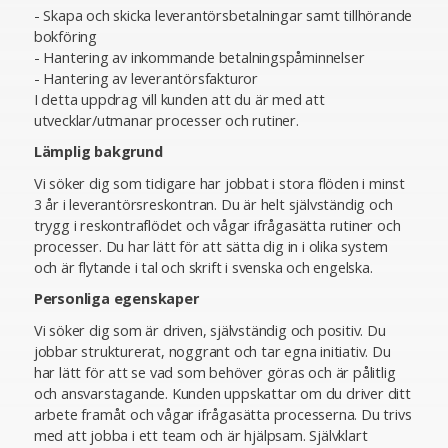
- Skapa och skicka leverantörsbetalningar samt tillhörande
bokföring
- Hantering av inkommande betalningspåminnelser
- Hantering av leverantörsfakturor
I detta uppdrag vill kunden att du är med att
utvecklar/utmanar processer och rutiner.
Lämplig bakgrund
Vi söker dig som tidigare har jobbat i stora flöden i minst
3 år i leverantörsreskontran. Du är helt självständig och
trygg i reskontraflödet och vågar ifrågasätta rutiner och
processer. Du har lätt för att sätta dig in i olika system
och är flytande i tal och skrift i svenska och engelska.
Personliga egenskaper
Vi söker dig som är driven, självständig och positiv. Du
jobbar strukturerat, noggrant och tar egna initiativ. Du
har lätt för att se vad som behöver göras och är pålitlig
och ansvarstagande. Kunden uppskattar om du driver ditt
arbete framåt och vågar ifrågasätta processerna. Du trivs
med att jobba i ett team och är hjälpsam. Självklart