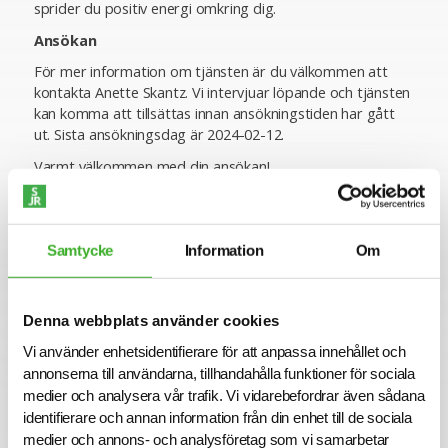
sprider du positiv energi omkring dig.
Ansökan
För mer information om tjänsten är du välkommen att
kontakta Anette Skantz. Vi intervjuar löpande och tjänsten
kan komma att tillsättas innan ansökningstiden har gått
ut. Sista ansökningsdag är 2024-02-12.
Varmt välkommen med din ansökan!
Konsult hos SJR
Att arbeta som konsult hos SJR innebär att du blir en del
av en dedikerad organisation med kompetens att ge dig
Samtycke
Information
Om
perfekta förutsättningar att utvecklas både inom din
yrkesroll och på ett personligt plan. Du får tillgång till vårt
stora nätverk av intressanta företag och uppdragsgivare
Denna webbplats använder cookies
och därmed en unik möjlighet att ta din karriär till nästa
Vi använder enhetsidentifierare för att anpassa innehållet och
steg.
annonserna till användarna, tillhandahålla funktioner för sociala
Vi på SJR bryr oss om vår personal och tillsammans med
medier och analysera vår trafik. Vi vidarebefordrar även sådana
oss får du en långsiktig partner som ger dig trygghet och
identifierare och annan information från din enhet till de sociala
stöd. Vi är lyhörda för dina behov och du kommer att ha
medier och annons- och analysföretag som vi samarbetar