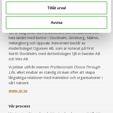
till, vilket ger oss en unik förmåga att utifrån högt ställda
Tillåt urval
krav matcha rätt kompetens med rätt uppdragsgivare. Vi
erbjuder specialistkompetens inom ekonomi och finans,
HR och lön, inköp och logistik, IT, juridik och compliance,
Avvisa
hållbarhet, kommunikation samt chefspositioner.
SJR är idag cirka 400 medarbetare och verksamma över
hela landet med kontor i Stockholm, Göteborg, Malmö,
Helsingborg och Uppsala. Koncernen består av
moderbolaget Ogunsen AB, som är noterat på First
North Stockholm, med dotterbolagen SJR in Sweden AB
och Wes AB.
Vi jobbar utifrån visionen
Professionals Choice Through
Life
, vilket innebär en ständig strävan efter att skapa
långsiktiga relationer med människor och organisationer i
vårt nätverk.
www.sjr.se
Vår process