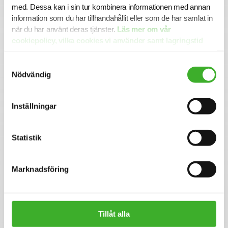
en nära relation med din konsultchef som hjälper dig med
med. Dessa kan i sin tur kombinera informationen med annan
dina utmaningar.
information som du har tillhandahållit eller som de har samlat in
när du har använt deras tjänster.
Läs mer om vår
cookiepolicy, vilka cookies vi använder samt lagringstid
Se lediga jobb
här.
Samtyckesval
Nödvändig
CONTACT PERSON
Anette Skantz
Inställningar
076-64716 66
E-mail me
Statistik
Marknadsföring
Om SJR
SJR är ett av Sveriges ledande och mest erfarna bolag
inom rekrytering och konsultlösningar. Ända sedan starten
1993 har vi varit specialiserade inom såväl
Tillåt alla
personlighetsbedömning som de områden vi rekryterar