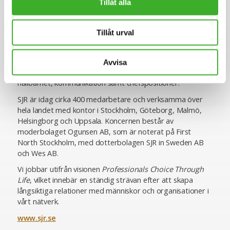
Tillåt alla
inom rekrytering och konsultlösningar. Ända sedan starten
1993 har vi varit specialiserade inom såväl
personlighetsbedömning som de områden vi rekryterar
Tillåt urval
till, vilket ger oss en unik förmåga att utifrån högt ställda
krav matcha rätt kompetens med rätt uppdragsgivare. Vi
erbjuder specialistkompetens inom ekonomi och finans,
Avvisa
HR och lön, inköp och logistik, IT, juridik och compliance,
hållbarhet, kommunikation samt chefspositioner.
SJR är idag cirka 400 medarbetare och verksamma över
hela landet med kontor i Stockholm, Göteborg, Malmö,
Helsingborg och Uppsala. Koncernen består av
moderbolaget Ogunsen AB, som är noterat på First
North Stockholm, med dotterbolagen SJR in Sweden AB
och Wes AB.
Vi jobbar utifrån visionen
Professionals Choice Through
Life
, vilket innebär en ständig strävan efter att skapa
långsiktiga relationer med människor och organisationer i
vårt nätverk.
www.sjr.se