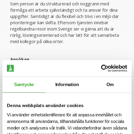
Som person är du strukturerad och noggrann med
förmåga att arbeta självständigt och ta ansvar för dina
uppgifter. Samtidigt är du flexibel och trivs i en miljö där
prioriteringar kan skifta. Eftersom tjänsten innebär
regelbundna resor inom Sverige ser vi gärna att du är
rörlig, lösningsorienterad och har lätt för att samarbeta
med kollegor på olika orter.
Ansökan
För mer information om tjänsten är du välkommen att
kontakta ansvarig Konsultchef Rebecca Persson,
rebecca.persson@sjr.se Vi intervjuar löpande och
Samtycke
Information
Om
uppdraget kan komma att tillsättas innan ansökningstiden
har gått ut. Sista ansökningsdag är 2025-10-17.
Varmt välkommen med din ansökan!
Denna webbplats använder cookies
Vi använder enhetsidentifierare för att anpassa innehållet och
Konsult hos SJR
annonserna till användarna, tillhandahålla funktioner för sociala
medier och analysera vår trafik. Vi vidarebefordrar även sådana
Att arbeta som konsult hos SJR innebär att du blir en del