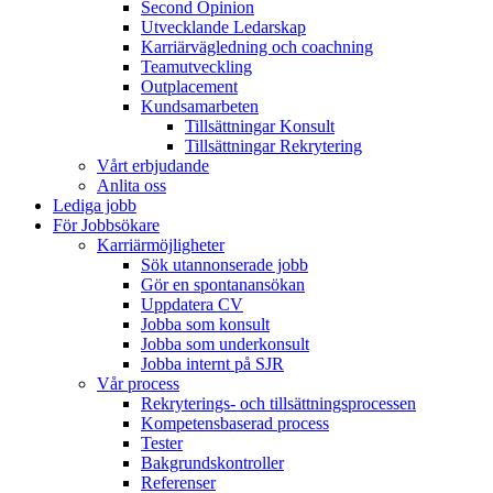
Second Opinion
Utvecklande Ledarskap
Karriärvägledning och coachning
Teamutveckling
Outplacement
Kundsamarbeten
Tillsättningar Konsult
Tillsättningar Rekrytering
Vårt erbjudande
Anlita oss
Lediga jobb
För Jobbsökare
Karriärmöjligheter
Sök utannonserade jobb
Gör en spontanansökan
Uppdatera CV
Jobba som konsult
Jobba som underkonsult
Jobba internt på SJR
Vår process
Rekryterings- och tillsättningsprocessen
Kompetensbaserad process
Tester
Bakgrundskontroller
Referenser