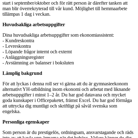
start i september/oktober och för rätt person är därefter tanken att
man blir överrekryterad till vår kund. Möjlighet till hemmaarbete
tillämpas 1 dag i veckan.
Huvudsakliga arbetsuppgifter
Dina huvudsakliga arbetsuppgifter som ekonomiassistent:
- Kundreskontra
- Levreskontra
- Löpande frågor internt och externt
- Anläggningsregister
- Avstämning av balanser i boksluten
Lämplig bakgrund
För att lyckas i denna roll ser vi gärna att du är gymnasieekonom
alternativt YH-utbildning inom ekonomi och arbetat med liknande
arbetsuppgifter i minst 1–2 år. Du har god datavana och mycket
goda kunskaper i Officepaketet, främst Excel. Du har god förmåga
att uttrycka dig muntligt och skriftligt på såväl svenska som
engelska.
Personliga egenskaper
Som person är du prestigelös, ordningsam, ansvarstagande och räds
inte av att kavla upp ärmarna när det behövs. Vidare känner du dig