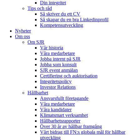
Din integritet
Tips och råd
Så skriver du ett CV
Så skapar du en bra Linkedinprofil
Kompetensutveckling
Nyheter
Om oss
Om SJR
Vår historia
Våra medarbetare
Jobba internt på SJR
Jobba som konsult
SJR event anmälan
Certifiering och auktorisation
Integritetspolicy
Investor Relations
Hållbarhet
Ansvarsfullt företagande
Våra medarbetare
Våra kandidater
Klimatsmart verksamhet
Hållbarhetsrapporter
Över 30 år av hållbar framgång
Vårt bidrag till FN:s globala mål för hållbar
utveckling