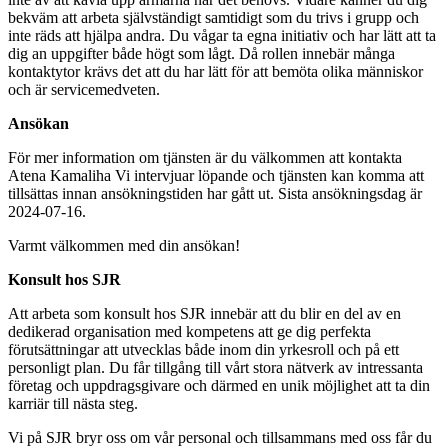
bekväm att arbeta självständigt samtidigt som du trivs i grupp och
inte räds att hjälpa andra. Du vågar ta egna initiativ och har lätt att ta
dig an uppgifter både högt som lågt. Då rollen innebär många
kontaktytor krävs det att du har lätt för att bemöta olika människor
och är servicemedveten.
Ansökan
För mer information om tjänsten är du välkommen att kontakta
Atena Kamaliha Vi intervjuar löpande och tjänsten kan komma att
tillsättas innan ansökningstiden har gått ut. Sista ansökningsdag är
2024-07-16.
Varmt välkommen med din ansökan!
Konsult hos SJR
Att arbeta som konsult hos SJR innebär att du blir en del av en
dedikerad organisation med kompetens att ge dig perfekta
förutsättningar att utvecklas både inom din yrkesroll och på ett
personligt plan. Du får tillgång till vårt stora nätverk av intressanta
företag och uppdragsgivare och därmed en unik möjlighet att ta din
karriär till nästa steg.
Vi på SJR bryr oss om vår personal och tillsammans med oss får du