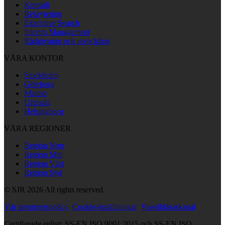
Konsult
Rekrytering
Executive Search
Interim Management
Rådgivning och utveckling
VÅRA KONTOR
Stockholm
Göteborg
Malmö
Uppsala
Helsingborg
VÅRA REGIONER
Region Norr
Region Mitt
Region Väst
Region Syd
© SJR 2026 All rights reserved.
Vår integritetspolicy
Cookie-inställningar
Visselblåsarkanal
Certifierade enligt: SS-EN ISO 9001:2015 och SS-EN ISO