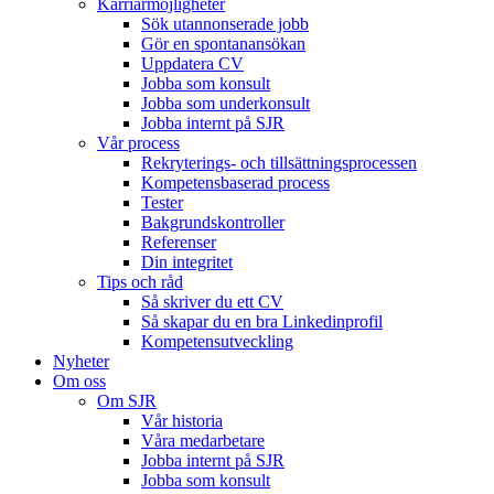
Karriärmöjligheter
Sök utannonserade jobb
Gör en spontanansökan
Uppdatera CV
Jobba som konsult
Jobba som underkonsult
Jobba internt på SJR
Vår process
Rekryterings- och tillsättningsprocessen
Kompetensbaserad process
Tester
Bakgrundskontroller
Referenser
Din integritet
Tips och råd
Så skriver du ett CV
Så skapar du en bra Linkedinprofil
Kompetensutveckling
Nyheter
Om oss
Om SJR
Vår historia
Våra medarbetare
Jobba internt på SJR
Jobba som konsult