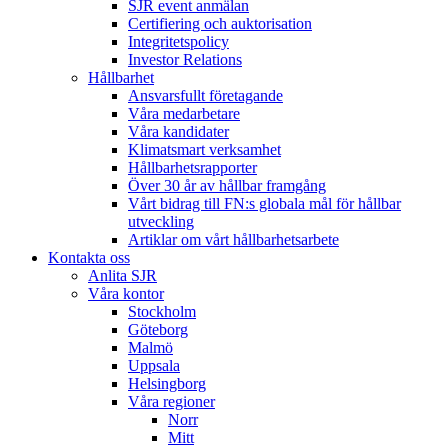
SJR event anmälan
Certifiering och auktorisation
Integritetspolicy
Investor Relations
Hållbarhet
Ansvarsfullt företagande
Våra medarbetare
Våra kandidater
Klimatsmart verksamhet
Hållbarhetsrapporter
Över 30 år av hållbar framgång
Vårt bidrag till FN:s globala mål för hållbar
utveckling
Artiklar om vårt hållbarhetsarbete
Kontakta oss
Anlita SJR
Våra kontor
Stockholm
Göteborg
Malmö
Uppsala
Helsingborg
Våra regioner
Norr
Mitt