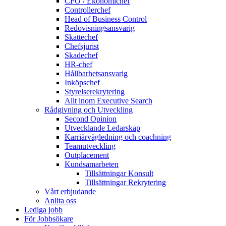
CFO / Ekonomichef
Controllerchef
Head of Business Control
Redovisningsansvarig
Skattechef
Chefsjurist
Skadechef
HR-chef
Hållbarhetsansvarig
Inköpschef
Styrelserekrytering
Allt inom Executive Search
Rådgivning och Utveckling
Second Opinion
Utvecklande Ledarskap
Karriärvägledning och coachning
Teamutveckling
Outplacement
Kundsamarbeten
Tillsättningar Konsult
Tillsättningar Rekrytering
Vårt erbjudande
Anlita oss
Lediga jobb
För Jobbsökare