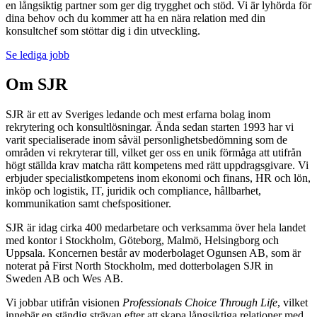
en långsiktig partner som ger dig trygghet och stöd. Vi är lyhörda för
dina behov och du kommer att ha en nära relation med din
konsultchef som stöttar dig i din utveckling.
Se lediga jobb
Om SJR
SJR är ett av Sveriges ledande och mest erfarna bolag inom
rekrytering och konsultlösningar. Ända sedan starten 1993 har vi
varit specialiserade inom såväl personlighetsbedömning som de
områden vi rekryterar till, vilket ger oss en unik förmåga att utifrån
högt ställda krav matcha rätt kompetens med rätt uppdragsgivare. Vi
erbjuder specialistkompetens inom ekonomi och finans, HR och lön,
inköp och logistik, IT, juridik och compliance, hållbarhet,
kommunikation samt chefspositioner.
SJR är idag cirka 400 medarbetare och verksamma över hela landet
med kontor i Stockholm, Göteborg, Malmö, Helsingborg och
Uppsala. Koncernen består av moderbolaget Ogunsen AB, som är
noterat på First North Stockholm, med dotterbolagen SJR in
Sweden AB och Wes AB.
Vi jobbar utifrån visionen
Professionals Choice Through Life
, vilket
innebär en ständig strävan efter att skapa långsiktiga relationer med