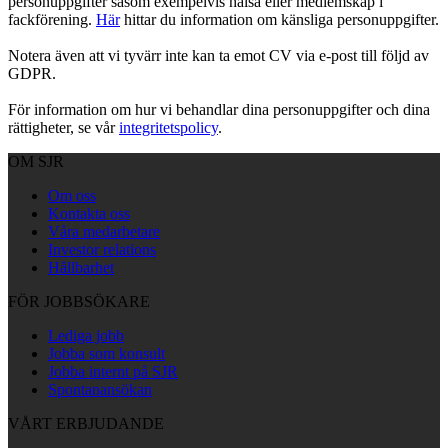
personuppgifter såsom exempelvis hälsa eller medlemskap i
fackförening.
Här
hittar du information om känsliga personuppgifter.
Notera även att vi tyvärr inte kan ta emot CV via e-post till följd av
GDPR.
För information om hur vi behandlar dina personuppgifter och dina
rättigheter, se vår
integritetspolicy
.
OM SJR
Om oss
Kontakta oss
Våra medarbetare
Investor relations
Hållbarhet
FÖR JOBBSÖKARE
Lediga jobb
Jobba som konsult
Jobba internt på SJR
Spontanansökan
VÅRT ERBJUDANDE