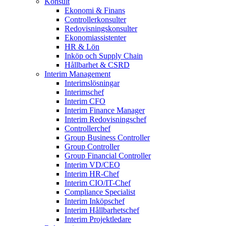
Konsult
Ekonomi & Finans
Controllerkonsulter
Redovisningskonsulter
Ekonomiassistenter
HR & Lön
Inköp och Supply Chain
Hållbarhet & CSRD
Interim Management
Interimslösningar
Interimschef
Interim CFO
Interim Finance Manager
Interim Redovisningschef
Controllerchef
Group Business Controller
Group Controller
Group Financial Controller
Interim VD/CEO
Interim HR-Chef
Interim CIO/IT-Chef
Compliance Specialist
Interim Inköpschef
Interim Hållbarhetschef
Interim Projektledare