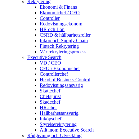
Rekrytering
Ekonomi & Finans
Ekonomichef / CFO
Controller
Redovisningsekonom
HR och Lön
CSRD & hållbarhetsroller
Inköp och Supply Chain
Fintech Rekrytering
Vår rekryteringsprocess
Executive Search
VD / CEO
CFO / Ekonomichef
Controllerchef
Head of Business Control
Redovisningsansvarig
Skattechef
Chefsjurist
Skadechef
HR-chef
Hållbarhetsansvarig
Inköpschef
Styrelserekrytering
Allt inom Executive Search
Rådgivning och Utveckling