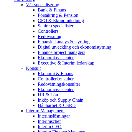
Vår specialisering
Bank & Finans
Försäkring & Pension
CFO & Ekonomiledning
Seniora specialister
Controllers
Redovisning
Finansiell analys & styrning
Digital utveckling och ekonomistyrning
Finance project managers
Ekonomiassistenter
Executive & Interim ledarskap
Konsult
Ekonomi & Finans
Controllerkonsulter
Redovisningskonsulter
Ekonomiassistenter
HR & Lön
Inköp och Supply Chain
Hållbarhet & CSRD
Interim Management
Interimslösningar
Interimschef
Interim CFO
Interim Finance Manager