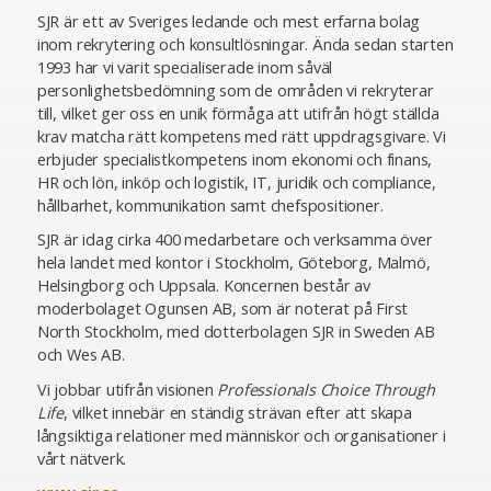
SJR är ett av Sveriges ledande och mest erfarna bolag
inom rekrytering och konsultlösningar. Ända sedan starten
1993 har vi varit specialiserade inom såväl
personlighetsbedömning som de områden vi rekryterar
till, vilket ger oss en unik förmåga att utifrån högt ställda
krav matcha rätt kompetens med rätt uppdragsgivare. Vi
erbjuder specialistkompetens inom ekonomi och finans,
HR och lön, inköp och logistik, IT, juridik och compliance,
hållbarhet, kommunikation samt chefspositioner.
SJR är idag cirka 400 medarbetare och verksamma över
hela landet med kontor i Stockholm, Göteborg, Malmö,
Helsingborg och Uppsala. Koncernen består av
moderbolaget Ogunsen AB, som är noterat på First
North Stockholm, med dotterbolagen SJR in Sweden AB
och Wes AB.
Vi jobbar utifrån visionen
Professionals Choice Through
Life
, vilket innebär en ständig strävan efter att skapa
långsiktiga relationer med människor och organisationer i
vårt nätverk.