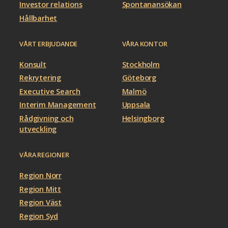
Investor relations
Spontanansökan
Hållbarhet
VÅRT ERBJUDANDE
VÅRA KONTOR
Konsult
Stockholm
Rekrytering
Göteborg
Executive Search
Malmö
Interim Management
Uppsala
Rådgivning och
Helsingborg
utveckling
VÅRA REGIONER
Region Norr
Region Mitt
Region Väst
Region Syd