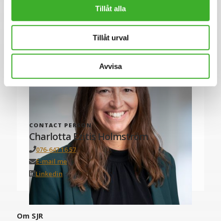
Tillåt alla
Tillåt urval
Avvisa
CONTACT PERSON
Charlotta Ezitis Holmström
076-647 16 57
E-mail me
Linkedin
Om SJR