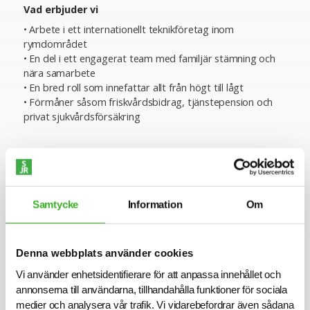
Vad erbjuder vi
• Arbete i ett internationellt teknikföretag inom
rymdområdet
• En del i ett engagerat team med familjär stämning och
nära samarbete
• En bred roll som innefattar allt från högt till lågt
• Förmåner såsom friskvårdsbidrag, tjänstepension och
privat sjukvårdsförsäkring
Om företaget
AAC Clyde Space utvecklar och levererar teknik till
småsatelliter samt tjänster som hjälper myndigheter,
Samtycke
Information
Om
företag och organisationer att få tillgång till högkvalitativ
data från rymden. Vi är experter på satellitkomponenter,
kompletta satellituppdrag och datatjänster, och erbjuder
helhetslösningar som omvandlar rymddata till konkret
Denna webbplats använder cookies
samhällsnytta. Tjänsterna används bland annat inom
Vi använder enhetsidentifierare för att anpassa innehållet och
väderövervakning, maritim säkerhet, försvar, jordbruk och
annonserna till användarna, tillhandahålla funktioner för sociala
skogsbruk.
medier och analysera vår trafik. Vi vidarebefordrar även sådana