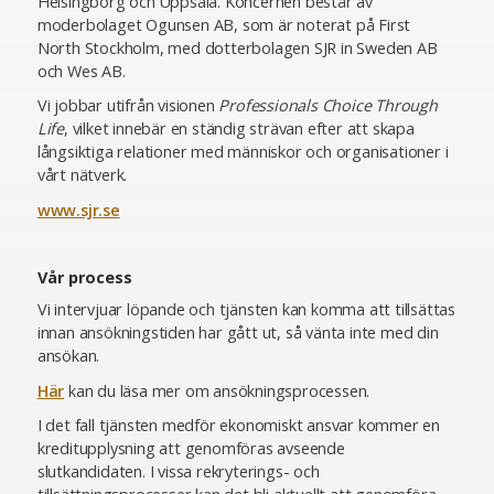
Helsingborg och Uppsala. Koncernen består av
moderbolaget Ogunsen AB, som är noterat på First
North Stockholm, med dotterbolagen SJR in Sweden AB
och Wes AB.
Vi jobbar utifrån visionen
Professionals Choice Through
Life
, vilket innebär en ständig strävan efter att skapa
långsiktiga relationer med människor och organisationer i
vårt nätverk.
www.sjr.se
Vår process
Vi intervjuar löpande och tjänsten kan komma att tillsättas
innan ansökningstiden har gått ut, så vänta inte med din
ansökan.
Här
kan du läsa mer om ansökningsprocessen.
I det fall tjänsten medför ekonomiskt ansvar kommer en
kreditupplysning att genomföras avseende
slutkandidaten. I vissa rekryterings- och