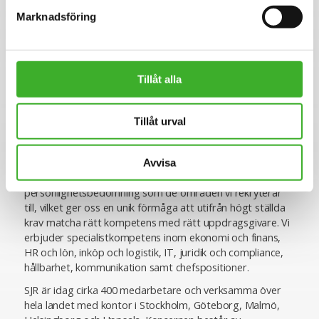
Marknadsföring
Se lediga jobb
Tillåt alla
Tillåt urval
Om SJR
SJR är ett av Sveriges ledande och mest erfarna bolag
inom rekrytering och konsultlösningar. Ända sedan starten
Avvisa
1993 har vi varit specialiserade inom såväl
personlighetsbedömning som de områden vi rekryterar
till, vilket ger oss en unik förmåga att utifrån högt ställda
krav matcha rätt kompetens med rätt uppdragsgivare. Vi
erbjuder specialistkompetens inom ekonomi och finans,
HR och lön, inköp och logistik, IT, juridik och compliance,
hållbarhet, kommunikation samt chefspositioner.
SJR är idag cirka 400 medarbetare och verksamma över
hela landet med kontor i Stockholm, Göteborg, Malmö,