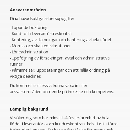
Ansvarsområden
Dina huvudsakliga arbetsuppgifter
-Löpande bokföring
-Kund- och leverantörsreskontra
-Kontering, avstämningar och hantering av hela flödet
-Moms- och skattedeklarationer
-Löneadministration
-Uppföljning av försäkringar, avtal och administrativa
rutiner
-Påminnelser, uppdateringar och att hålla ordning på
viktiga deadlines
Du kommer successivt kunna växa in i fler
ansvarsområden beroende på intresse och kompetens.
Lämplig bakgrund
Vi söker dig som har minst 1-4 års erfarenhet av hela
flödet i leverantörs-och kundreskontran, helst i ett större
bolag eller koncern. Du har en förståelse för moms och