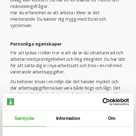
redovisningsfrågor.
Har du erfarenhet av att arbeta i Kleer är det
meriterande. Du känner dig trygg med Excel och
systemvan.
Personliga egenskaper
För att lyckas i rollen tror vi att du är du strukturerad och
arbetar med prestigelöshet och hög integritet. Du har lätt
för att sätta dig in i nya arbetssätt och trivs i en roll med
varierande arbetsuppgifter.
Du behöver trivas i en miljö där det händer mycket och
där arbetsuppgifterna kan vara både högt och lågt. Det
är viktigt att du är bekväm med att ta dig an även enklare
uppgifter, uppskattar förändring och har förmågan att
snabbt anpassa dig när förutsättningarna skiftar.
Samtycke
Information
Om
Ansökan
Vi intervjuar löpande och tjänsten kan komma att tillsättas