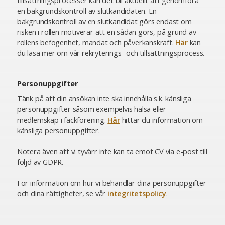
tillsättningsprocesser kan det bli aktuellt att genomföra
en bakgrundskontroll av slutkandidaten. En
bakgrundskontroll av en slutkandidat görs endast om
risken i rollen motiverar att en sådan görs, på grund av
rollens befogenhet, mandat och påverkanskraft.
Här
kan
du läsa mer om vår rekryterings- och tillsättningsprocess.
Personuppgifter
Tänk på att din ansökan inte ska innehålla s.k. känsliga
personuppgifter såsom exempelvis hälsa eller
medlemskap i fackförening.
Här
hittar du information om
känsliga personuppgifter.
Notera även att vi tyvärr inte kan ta emot CV via e-post till
följd av GDPR.
För information om hur vi behandlar dina personuppgifter
och dina rättigheter, se vår
integritetspolicy
.