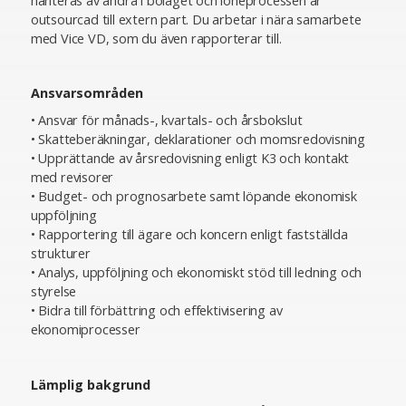
hanteras av andra i bolaget och löneprocessen är
outsourcad till extern part. Du arbetar i nära samarbete
med Vice VD, som du även rapporterar till.
Ansvarsområden
• Ansvar för månads-, kvartals- och årsbokslut
• Skatteberäkningar, deklarationer och momsredovisning
• Upprättande av årsredovisning enligt K3 och kontakt
med revisorer
• Budget- och prognosarbete samt löpande ekonomisk
uppföljning
• Rapportering till ägare och koncern enligt fastställda
strukturer
• Analys, uppföljning och ekonomiskt stöd till ledning och
styrelse
• Bidra till förbättring och effektivisering av
ekonomiprocesser
Lämplig bakgrund