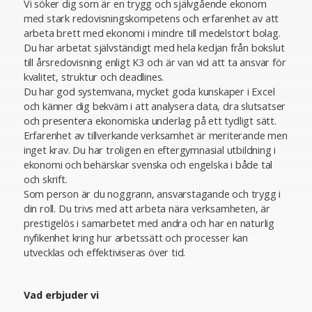
Vi söker dig som är en trygg och självgående ekonom
med stark redovisningskompetens och erfarenhet av att
arbeta brett med ekonomi i mindre till medelstort bolag.
Du har arbetat självständigt med hela kedjan från bokslut
till årsredovisning enligt K3 och är van vid att ta ansvar för
kvalitet, struktur och deadlines.
Du har god systemvana, mycket goda kunskaper i Excel
och känner dig bekväm i att analysera data, dra slutsatser
och presentera ekonomiska underlag på ett tydligt sätt.
Erfarenhet av tillverkande verksamhet är meriterande men
inget krav. Du har troligen en eftergymnasial utbildning i
ekonomi och behärskar svenska och engelska i både tal
och skrift.
Som person är du noggrann, ansvarstagande och trygg i
din roll. Du trivs med att arbeta nära verksamheten, är
prestigelös i samarbetet med andra och har en naturlig
nyfikenhet kring hur arbetssätt och processer kan
utvecklas och effektiviseras över tid.
Vad erbjuder vi