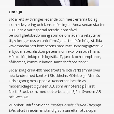
Om SJR
SJR är ett av Sveriges ledande och mest erfarna bolag
inom rekrytering och konsultlösningar. Ända sedan starten
1993 har vi varit specialiserade inom såväl
personlighetsbedömning som de områden vi rekryterar
till, vilket ger oss en unik förmåga att utifrån högt ställda
krav matcha rätt kompetens med rätt uppdragsgivare. Vi
erbjuder specialistkompetens inom ekonomi och finans,
HR och lön, inköp och logistik, IT, juridik och compliance,
hållbarhet, kommunikation samt chefspositioner.
SJR är idag cirka 400 medarbetare och verksamma över
hela landet med kontor i Stockholm, Göteborg, Malmö,
Helsingborg och Uppsala. Koncernen består av
moderbolaget Ogunsen AB, som är noterat på First
North Stockholm, med dotterbolagen SJR in Sweden AB
och Wes AB.
Vi jobbar utifrån visionen
Professionals Choice Through
Life
, vilket innebär en ständig strävan efter att skapa