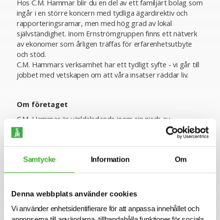
Hos C.M. Hammar blir du en del av ett familjärt bolag som
ingår i en större koncern med tydliga ägardirektiv och
rapporteringsramar, men med hög grad av lokal
självständighet. Inom Ernströmgruppen finns ett nätverk
av ekonomer som årligen träffas för erfarenhetsutbyte
och stöd.
C.M. Hammars verksamhet har ett tydligt syfte - vi går till
jobbet med vetskapen om att våra insatser räddar liv.
Om företaget
C.M. Hammar är världsledande inom sin nisch av
livräddande produkter till sjöss. Företaget utvecklar,
producerar och säljer frigöringssystem för
livräddningsflottar och uppblåsningsmekanismer till
Samtycke
Information
Om
flytvästar. Försäljningen sker via OEM samt distributörer i
över 75 länder under devisen "Better solutions for Safety
At Sea". Företaget bildades 1856 och har sedan dess haft
sitt huvudkontor i Göteborg. Idag arbetar 55 personer i
Denna webbplats använder cookies
företaget och verksamheten omsätter ca. 155 miljoner
Vi använder enhetsidentifierare för att anpassa innehållet och
kronor.
annonserna till användarna, tillhandahålla funktioner för sociala