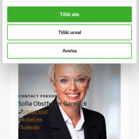
Tillåt alla
Se lediga jobb
Tillåt urval
Avvisa
CONTACT PERSON
Sofia Obstfelder Garellick
076-647 16 07
E-mail me
Linkedin