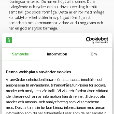
lösningsorienterad. Du har en högt affärssinne. Du är
självgående och tycker om att driva utveckling framåt
samt har god social förmåga. Detta är en roll med många
kontaktytor vilket ställer krav på god förmåga att
samarbeta och kommunicera. Vidare är du noggrann och
har en god analytisk förmåga.
Om företaget
Fastighets AB Balder är ett av Sveriges större
Samtycke
Information
Om
börsnoterade fastighetsbolag. Företagets resa började
2005 och idag har Balderkoncernen mer än 1 000
medarbetare i sex länder. Balder äger, förvaltar och
Denna webbplats använder cookies
utvecklar bostäder, kommersiella fastigheter och hotell i
Sverige, Danmark, Finland, Tyskland, Storbritannien och
Vi använder enhetsidentifierare för att anpassa innehållet och
Norge. Balders huvudkontor ligger i Göteborg.
annonserna till användarna, tillhandahålla funktioner för sociala
medier och analysera vår trafik. Vi vidarebefordrar även sådana
Vår snabba utveckling är ett resultat av gjorda
investeringar och av engagerade och kompetenta
identifierare och annan information från din enhet till de sociala
medarbetare. Vi nyttjar varandras styrkor, erfarenheter
medier och annons- och analysföretag som vi samarbetar
och välkomnar nya idéer som kan vidareutveckla såväl
med. Dessa kan i sin tur kombinera informationen med annan
verksamheten som medarbetare. Våra värdeord är
information som du har tillhandahållit eller som de har samlat in