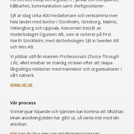
hållbarhet, kommunikation samt chefspositioner.
SJR är idag cirka 400 medarbetare och verksamma över
hela landet med kontor i Stockholm, Göteborg, Malmö,
Helsingborg och Uppsala. Koncernen består av
moderbolaget Ogunsen AB, som är noterat på First
North Stockholm, med dotterbolagen SJR in Sweden AB
och Wes AB.
Vi jobbar utifrån visionen
Professionals Choice Through
Life
, vilket innebär en ständig strävan efter att skapa
långsiktiga relationer med människor och organisationer i
vårt nätverk.
www.sjr.se
Vår process
Vi intervjuar löpande och tjänsten kan komma att tillsättas
innan ansökningstiden har gått ut, så vänta inte med din
ansökan.
Här
kan du läsa mer om ansökningsprocessen.