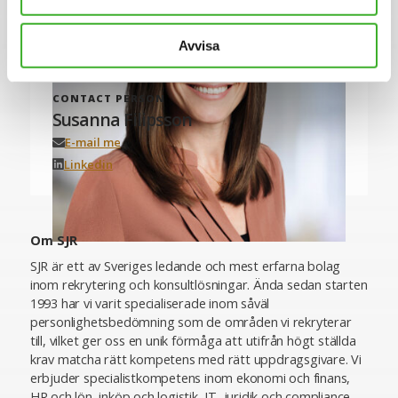
Avvisa
CONTACT PERSON
Susanna Filipsson
E-mail me
Linkedin
Om SJR
SJR är ett av Sveriges ledande och mest erfarna bolag
inom rekrytering och konsultlösningar. Ända sedan starten
1993 har vi varit specialiserade inom såväl
personlighetsbedömning som de områden vi rekryterar
till, vilket ger oss en unik förmåga att utifrån högt ställda
krav matcha rätt kompetens med rätt uppdragsgivare. Vi
erbjuder specialistkompetens inom ekonomi och finans,
HR och lön, inköp och logistik, IT, juridik och compliance,