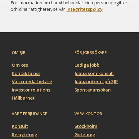
För information om hur vi behandlar dina personuppgifter
och dina rättigheter, se vår
integritetspolicy
.
OM SJR
FÖR JOBBSÖKARE
Om oss
Lediga jobb
Kontakta oss
Jobba som konsult
Våra medarbetare
Jobba internt på SJR
Investor relations
Spontanansökan
Hållbarhet
VÅRT ERBJUDANDE
VÅRA KONTOR
Konsult
Stockholm
Rekrytering
Göteborg