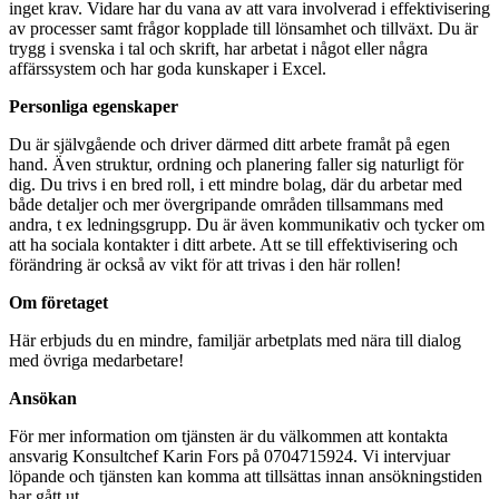
inget krav. Vidare har du vana av att vara involverad i effektivisering
av processer samt frågor kopplade till lönsamhet och tillväxt. Du är
trygg i svenska i tal och skrift, har arbetat i något eller några
affärssystem och har goda kunskaper i Excel.
Personliga egenskaper
Du är självgående och driver därmed ditt arbete framåt på egen
hand. Även struktur, ordning och planering faller sig naturligt för
dig. Du trivs i en bred roll, i ett mindre bolag, där du arbetar med
både detaljer och mer övergripande områden tillsammans med
andra, t ex ledningsgrupp. Du är även kommunikativ och tycker om
att ha sociala kontakter i ditt arbete. Att se till effektivisering och
förändring är också av vikt för att trivas i den här rollen!
Om företaget
Här erbjuds du en mindre, familjär arbetplats med nära till dialog
med övriga medarbetare!
Ansökan
För mer information om tjänsten är du välkommen att kontakta
ansvarig Konsultchef Karin Fors på 0704715924. Vi intervjuar
löpande och tjänsten kan komma att tillsättas innan ansökningstiden
har gått ut.