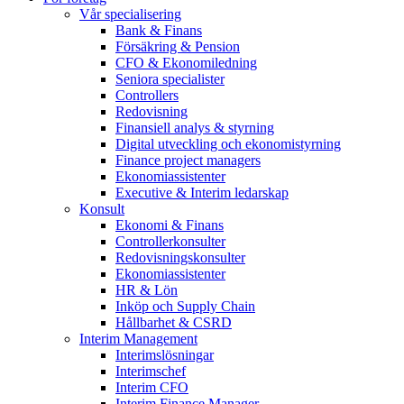
Vår specialisering
Bank & Finans
Försäkring & Pension
CFO & Ekonomiledning
Seniora specialister
Controllers
Redovisning
Finansiell analys & styrning
Digital utveckling och ekonomistyrning
Finance project managers
Ekonomiassistenter
Executive & Interim ledarskap
Konsult
Ekonomi & Finans
Controllerkonsulter
Redovisningskonsulter
Ekonomiassistenter
HR & Lön
Inköp och Supply Chain
Hållbarhet & CSRD
Interim Management
Interimslösningar
Interimschef
Interim CFO
Interim Finance Manager