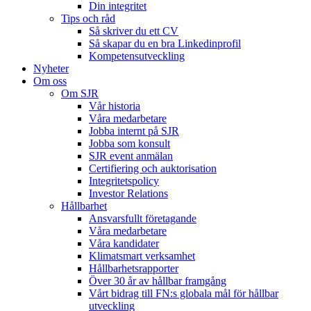
Din integritet
Tips och råd
Så skriver du ett CV
Så skapar du en bra Linkedinprofil
Kompetensutveckling
Nyheter
Om oss
Om SJR
Vår historia
Våra medarbetare
Jobba internt på SJR
Jobba som konsult
SJR event anmälan
Certifiering och auktorisation
Integritetspolicy
Investor Relations
Hållbarhet
Ansvarsfullt företagande
Våra medarbetare
Våra kandidater
Klimatsmart verksamhet
Hållbarhetsrapporter
Över 30 år av hållbar framgång
Vårt bidrag till FN:s globala mål för hållbar
utveckling