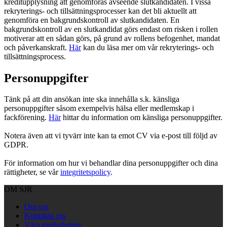
kreditupplysning att genomföras avseende slutkandidaten. I vissa
rekryterings- och tillsättningsprocesser kan det bli aktuellt att
genomföra en bakgrundskontroll av slutkandidaten. En
bakgrundskontroll av en slutkandidat görs endast om risken i rollen
motiverar att en sådan görs, på grund av rollens befogenhet, mandat
och påverkanskraft.
Här
kan du läsa mer om vår rekryterings- och
tillsättningsprocess.
Personuppgifter
Tänk på att din ansökan inte ska innehålla s.k. känsliga
personuppgifter såsom exempelvis hälsa eller medlemskap i
fackförening.
Här
hittar du information om känsliga personuppgifter.
Notera även att vi tyvärr inte kan ta emot CV via e-post till följd av
GDPR.
För information om hur vi behandlar dina personuppgifter och dina
rättigheter, se vår
integritetspolicy
.
OM SJR
Om oss
Kontakta oss
Våra medarbetare