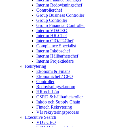
Interim Redovisningschef
Controllerchef
Group Business Controller
Group Controller
Group Financial Controller
Interim VD/CEO
Interim HR-Chef
Interim CIO/IT-Chef
Compliance Specialist
Interim Inköpschef
Interim Hållbarhetschef
Interim Projektledare
Rekrytering
Ekonomi & Finans
Ekonomichef / CFO
Controller
Redovisningsekonom
HR och Lön
CSRD & hållbarhetsroller
Inköp och Supply Chain
Fintech Rekrytering
Vår rekryteringsprocess
Executive Search
VD / CEO