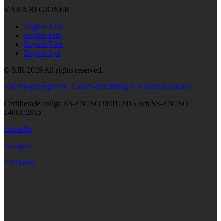
VÅRA REGIONER
Region Norr
Region Mitt
Region Väst
Region Syd
© SJR 2026 All rights reserved.
Vår integritetspolicy
Cookie-inställningar
Visselblåsarkanal
Certifierade enligt: SS-EN ISO 9001:2015 och SS-EN ISO
14001:2015
LinkedIn
Instagram
Facebook