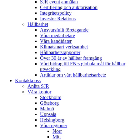
SJR event anmälan
Certifiering och auktorisation
Integritetspolicy
Investor Relations
Hållbarhet
Ansvarsfullt företagande
Våra medarbetare
Våra kandidater
Klimatsmart verksamhet
Hållbarhetsrapporter
Över 30 år av hållbar framgång
Vårt bidrag till FN:s globala mål för hållbar
utveckling
Artiklar om vårt hållbarhetsarbete
Kontakta oss
Anlita SJR
Våra kontor
Stockholm
Göteborg
Malmö
Uppsala
Helsingborg
Våra regioner
Norr
Mitt