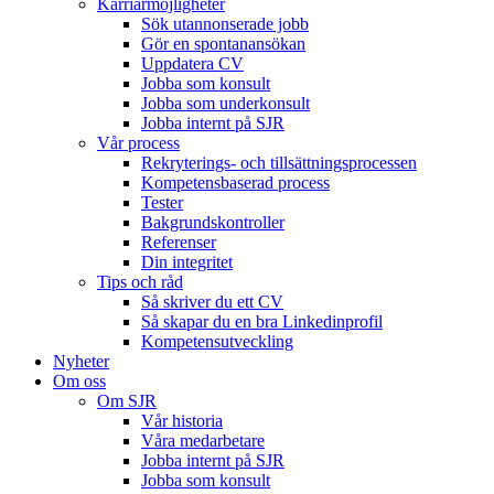
Karriärmöjligheter
Sök utannonserade jobb
Gör en spontanansökan
Uppdatera CV
Jobba som konsult
Jobba som underkonsult
Jobba internt på SJR
Vår process
Rekryterings- och tillsättningsprocessen
Kompetensbaserad process
Tester
Bakgrundskontroller
Referenser
Din integritet
Tips och råd
Så skriver du ett CV
Så skapar du en bra Linkedinprofil
Kompetensutveckling
Nyheter
Om oss
Om SJR
Vår historia
Våra medarbetare
Jobba internt på SJR
Jobba som konsult