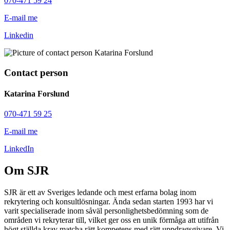
070-471 59 24
E-mail me
Linkedin
Contact person
Katarina Forslund
070-471 59 25
E-mail me
LinkedIn
Om SJR
SJR är ett av Sveriges ledande och mest erfarna bolag inom
rekrytering och konsultlösningar. Ända sedan starten 1993 har vi
varit specialiserade inom såväl personlighetsbedömning som de
områden vi rekryterar till, vilket ger oss en unik förmåga att utifrån
högt ställda krav matcha rätt kompetens med rätt uppdragsgivare. Vi