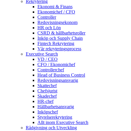
Rekrytering
Ekonomi & Finans
Ekonomichef / CFO
Controller
Redovisningsekonom
HR och Lön
CSRD & hållbarhetsroller
Inköp och Supply Chain
Fintech Rekrytering
Vår rekryteringsprocess
Executive Search
VD / CEO
CFO / Ekonomichef
Controllerchef
Head of Business Control
Redovisningsansvarig
Skattechef
Chefsjurist
Skadechef
HR-chef
Hållbarhetsansvarig
Inköpschef
Styrelserekrytering
Allt inom Executive Search
Rådgivning och Utveckling