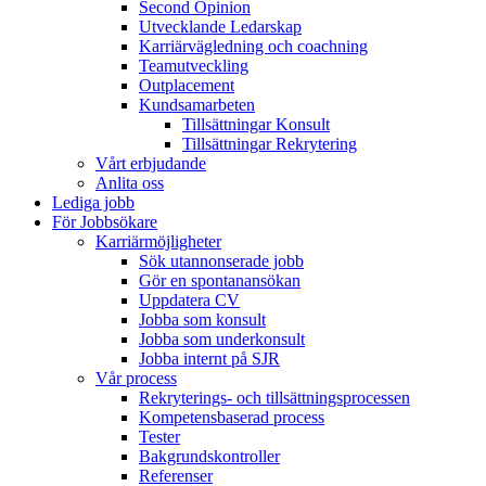
Second Opinion
Utvecklande Ledarskap
Karriärvägledning och coachning
Teamutveckling
Outplacement
Kundsamarbeten
Tillsättningar Konsult
Tillsättningar Rekrytering
Vårt erbjudande
Anlita oss
Lediga jobb
För Jobbsökare
Karriärmöjligheter
Sök utannonserade jobb
Gör en spontanansökan
Uppdatera CV
Jobba som konsult
Jobba som underkonsult
Jobba internt på SJR
Vår process
Rekryterings- och tillsättningsprocessen
Kompetensbaserad process
Tester
Bakgrundskontroller
Referenser