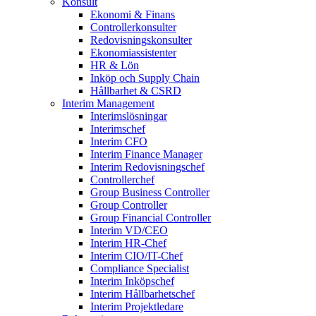
Konsult
Ekonomi & Finans
Controllerkonsulter
Redovisningskonsulter
Ekonomiassistenter
HR & Lön
Inköp och Supply Chain
Hållbarhet & CSRD
Interim Management
Interimslösningar
Interimschef
Interim CFO
Interim Finance Manager
Interim Redovisningschef
Controllerchef
Group Business Controller
Group Controller
Group Financial Controller
Interim VD/CEO
Interim HR-Chef
Interim CIO/IT-Chef
Compliance Specialist
Interim Inköpschef
Interim Hållbarhetschef
Interim Projektledare