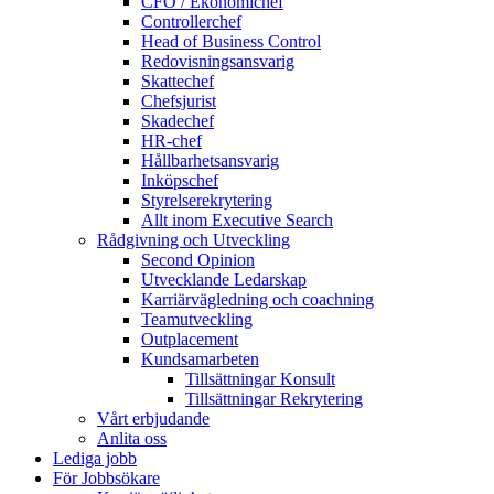
CFO / Ekonomichef
Controllerchef
Head of Business Control
Redovisningsansvarig
Skattechef
Chefsjurist
Skadechef
HR-chef
Hållbarhetsansvarig
Inköpschef
Styrelserekrytering
Allt inom Executive Search
Rådgivning och Utveckling
Second Opinion
Utvecklande Ledarskap
Karriärvägledning och coachning
Teamutveckling
Outplacement
Kundsamarbeten
Tillsättningar Konsult
Tillsättningar Rekrytering
Vårt erbjudande
Anlita oss
Lediga jobb
För Jobbsökare