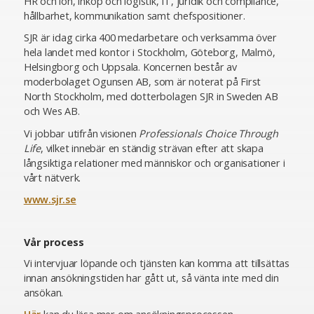
HR och lön, inköp och logistik, IT, juridik och compliance,
hållbarhet, kommunikation samt chefspositioner.
SJR är idag cirka 400 medarbetare och verksamma över
hela landet med kontor i Stockholm, Göteborg, Malmö,
Helsingborg och Uppsala. Koncernen består av
moderbolaget Ogunsen AB, som är noterat på First
North Stockholm, med dotterbolagen SJR in Sweden AB
och Wes AB.
Vi jobbar utifrån visionen
Professionals Choice Through
Life
, vilket innebär en ständig strävan efter att skapa
långsiktiga relationer med människor och organisationer i
vårt nätverk.
www.sjr.se
Vår process
Vi intervjuar löpande och tjänsten kan komma att tillsättas
innan ansökningstiden har gått ut, så vänta inte med din
ansökan.