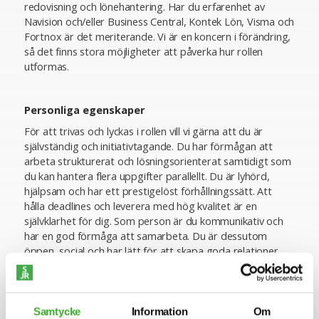
redovisning och lönehantering. Har du erfarenhet av
Navision och/eller Business Central, Kontek Lön, Visma och
Fortnox är det meriterande. Vi är en koncern i förändring,
så det finns stora möjligheter att påverka hur rollen
utformas.
Personliga egenskaper
För att trivas och lyckas i rollen vill vi gärna att du är
självständig och initiativtagande. Du har förmågan att
arbeta strukturerat och lösningsorienterat samtidigt som
du kan hantera flera uppgifter parallellt. Du är lyhörd,
hjälpsam och har ett prestigelöst förhållningssätt. Att
hålla deadlines och leverera med hög kvalitet är en
självklarhet för dig. Som person är du kommunikativ och
har en god förmåga att samarbeta. Du är dessutom
öppen, social och har lätt för att skapa goda relationer.
Vad erbjuder vi
Samtycke
Information
Om
Våra medarbetare är nyckeln till vår framgång.