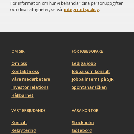
För information om hur vi behandlar dina personuppgifter
och dina rättigheter, se vår
integritetspolicy
.
OM SJR
FÖR JOBBSÖKARE
Om oss
Lediga jobb
Kontakta oss
Jobba som konsult
Våra medarbetare
Jobba internt på SJR
Investor relations
Spontanansökan
Hållbarhet
VÅRT ERBJUDANDE
VÅRA KONTOR
Konsult
Stockholm
Rekrytering
Göteborg