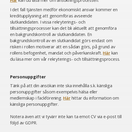
Här
kan du läsa mer om ansökningsprocessen.
I det fall tjänsten medför ekonomiskt ansvar kommer en
kreditupplysning att genomföras avseende
slutkandidaten. I vissa rekryterings- och
tillsättningsprocesser kan det bli aktuellt att genomföra
en bakgrundskontroll av slutkandidaten. En
bakgrundskontroll av en slutkandidat görs endast om
risken i rollen motiverar att en sådan görs, på grund av
rollens befogenhet, mandat och påverkanskraft.
Här
kan
du läsa mer om vår rekryterings- och tillsättningsprocess.
Personuppgifter
Tänk på att din ansökan inte ska innehålla s.k. känsliga
personuppgifter såsom exempelvis hälsa eller
medlemskap i fackförening.
Här
hittar du information om
känsliga personuppgifter.
Notera även att vi tyvärr inte kan ta emot CV via e-post till
följd av GDPR.