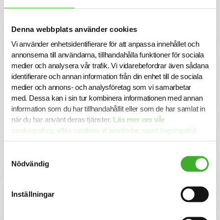
Vi är en väletablerad verksamhet med en unik och modern
produktionsmiljö.
Våra duktiga medarbetare, med hög kompetens och lång
Denna webbplats använder cookies
erfarenhet, ger våra kunder unika möjligheter att utveckla
Vi använder enhetsidentifierare för att anpassa innehållet och
sina affärer genom smart, välriktad och effektiv
annonserna till användarna, tillhandahålla funktioner för sociala
kommunikation.
medier och analysera vår trafik. Vi vidarebefordrar även sådana
Läs mer om företaget
identifierare och annan information från din enhet till de sociala
medier och annons- och analysföretag som vi samarbetar
med. Dessa kan i sin tur kombinera informationen med annan
Ansökan
information som du har tillhandahållit eller som de har samlat in
Är du redo för nästa steg i din karriär?
när du har använt deras tjänster.
Läs mer om vår
I denna rekrytering har Parajett valt att samarbeta med
cookiepolicy, vilka cookies vi använder samt lagringstid
SJR.
här.
För mer information är du välkommen att kontakta
Samtyckesval
ansvarig rekryteringskonsult
Nödvändig
Annie Höjman på annie.hojman@sjr.se.
Urval och intervjuer kommer att ske löpande så vänta inte
med att skicka in din ansökan. Alla ansökningar och
Inställningar
kontakter hanteras konfidentiellt.
Notera att vi inte tar emot ansökningshandlingar via e-