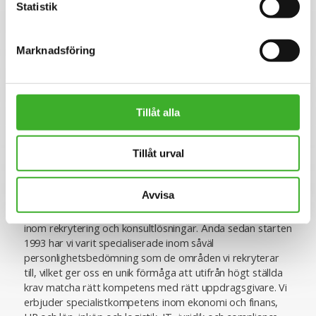
Statistik
post.
Varmt välkommen med din ansökan och vi ser fram emot
att välkomna dig som en viktig del av vårt framgångsrika
Marknadsföring
team!
Tillåt alla
Se lediga jobb
Tillåt urval
Om SJR
Avvisa
SJR är ett av Sveriges ledande och mest erfarna bolag
inom rekrytering och konsultlösningar. Ända sedan starten
1993 har vi varit specialiserade inom såväl
personlighetsbedömning som de områden vi rekryterar
till, vilket ger oss en unik förmåga att utifrån högt ställda
krav matcha rätt kompetens med rätt uppdragsgivare. Vi
erbjuder specialistkompetens inom ekonomi och finans,