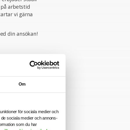
 på arbetstid
tartar vi gärna
ed din ansökan!
arknaderna i
er 2,4 miljarder
 specialister på
långa
Om
retag och
e och
or ligger i
. I Göteborg,
funktioner för sociala medier och
ör
ill de sociala medier och annons-
illsammans
formation som du har