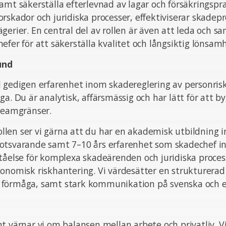
amt säkerställa efterlevnad av lagar och försäkringspr
rskador och juridiska processer, effektiviserar skadep
gerier. En central del av rollen är även att leda och 
efer för att säkerställa kvalitet och långsiktig lönsam
und
 gedigen erfarenhet inom skadereglering av personrisk
ga. Du är analytisk, affärsmässig och har lätt för att b
 teamgränser.
 rollen ser vi gärna att du har en akademisk utbildning i
otsvarande samt 7–10 års erfarenhet som skadechef in
ståelse för komplexa skadeärenden och juridiska proce
onomisk riskhantering. Vi värdesätter en strukturerad
förmåga, samt stark kommunikation på svenska och e
t värnar vi om balansen mellan arbete och privatliv. Vi