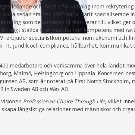
eriges ledande och mest erfarna bolag inom rekrytering
. Ända sedan starten 1993 har vi varit specialiserade i
ömning som de områden vi rekryterar till, vilket ger o
från högt ställda krav matcha rätt kompetens med rät
 Vi erbjuder specialistkompetens inom ekonomi och fin
ik, IT, juridik och compliance, hållbarhet, kommunikat
ka 400 medarbetare och verksamma över hela landet med
borg, Malmö, Helsingborg och Uppsala. Koncernen bes
unsen AB, som är noterat på First North Stockholm,
JR in Sweden AB och Wes AB.
n visionen
Professionals Choice Through Life
, vilket inn
t skapa långsiktiga relationer med människor och organ