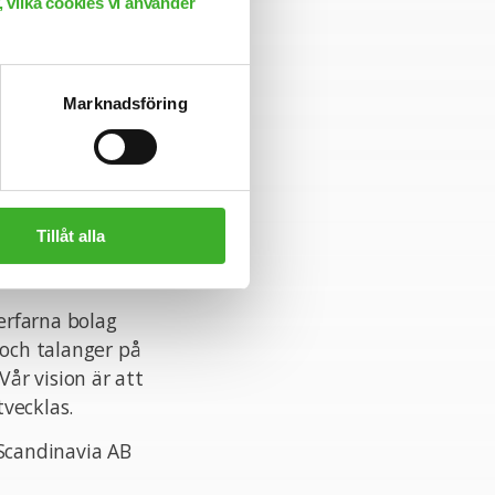
 vilka cookies vi använder
h. För mer
Marknadsföring
gren på 070 -
kan. Alla
Tillåt alla
 erfarna bolag
 och talanger på
Vår vision är att
vecklas.
 Scandinavia AB