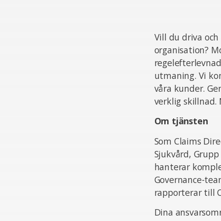
Vill du driva oc
organisation? Mo
regelefterlevnad
utmaning. Vi kom
våra kunder. Gen
verklig skillnad
Om tjänsten
Som Claims Dire
Sjukvård, Grupp 
hanterar komplex
Governance-team
rapporterar till 
Dina ansvarsområ