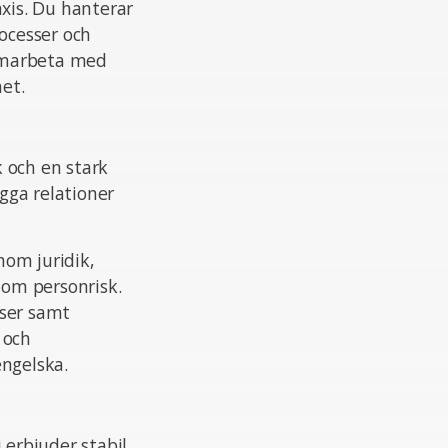
axis. Du hanterar
rocesser och
samarbeta med
het.
 och en stark
ygga relationer
nom juridik,
om personrisk.
sser samt
 och
ngelska.
 erbjuder stabil