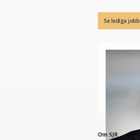
Se lediga job
Om SJR