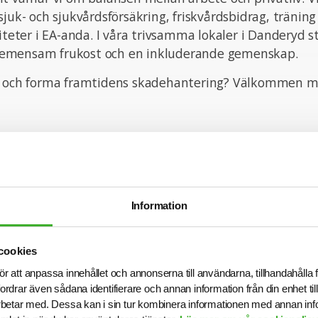
sjuk- och sjukvårdsförsäkring, friskvårdsbidrag, träning
viteter i EA-anda. I våra trivsamma lokaler i Danderyd s
emensam frukost och en inkluderande gemenskap.
d och forma framtidens skadehantering? Välkommen m
r ett svenskt livförsäkringsbolag med verksamhet på m
ch Danmark. Företaget grundades 1996 och har i dag öv
 årlig premievolym och närmare 500 medarbetare. Vi är
h sjukvårdsförsäkringar och att förhindra eller åtgärda 
Information
med insatser inom våra försäkringar. Våra kunder är fö
om tecknar våra olika försäkringar för sina medarbetar
 försäkringsförmedlare och partners. Vårt huvudkont
cookies
l av vår it-verksamhet finns även på kontoret i Belgrad
ör att anpassa innehållet och annonserna till användarna, tillhandahålla 
ö, Oslo, Växjö och Örnsköldsvik finns lokala kontor f
fordrar även sådana identifierare och annan information från din enhet t
försäljning och kundservice för respektive marknad. T
betar med. Dessa kan i sin tur kombinera informationen med annan in