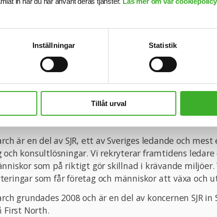
samlat in när du har använt deras tjänster.
Läs mer om vår cookiepolicy,
ara medarbetare.
ring samarbetar Euro Accident med SJR Executive Searc
Inställningar
Statistik
du välkommen att kontakta Seniorkonsult Hendrik Dahl
 och intervjuer sker löpande så vänta inte med din ansö
kontakter hanteras konfidentiellt.
n med din ansökan!
Tillåt urval
ve Search
arch är en del av SJR, ett av Sveriges ledande och mest
 och konsultlösningar. Vi rekryterar framtidens ledare
nniskor som på riktigt gör skillnad i krävande miljöer. 
eringar som får företag och människor att växa och ut
arch grundades 2008 och är en del av koncernen SJR in
 First North.