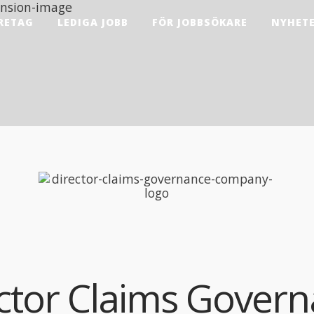
RETAG
LEDIGA JOBB
FÖR JOBBSÖKARE
NYHET
ctor Claims Gover