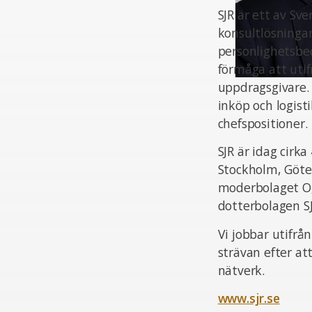
SJR är ett av Sv
konsultlösningar
personlighetsbed
förmåga att uti
uppdragsgivare.
inköp och logist
chefspositioner.
SJR är idag cir
Stockholm, Göte
moderbolaget Og
dotterbolagen S
Vi jobbar utifrå
strävan efter at
nätverk.
www.sjr.se