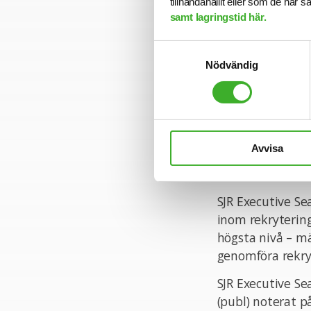
tillhandahållit eller som de har 
skapar vi Hållb
samt lagringstid här.
Ansökan
Samtyckesval
I denna rekryte
Nödvändig
information är 
471 59 03. Urval
ansökningar och 
Varmt välkomme
Avvisa
Om SJR Executi
SJR Executive Se
inom rekrytering
högsta nivå – mä
genomföra rekryt
SJR Executive Se
(publ) noterat på