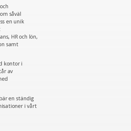
 och
nom såväl
ss en unik
t
ans, HR och lön,
ion samt
 kontor i
tår av
 med
ebär en ständig
isationer i vårt