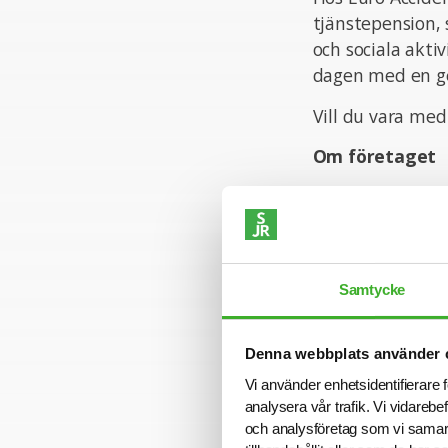
tjänstepension, 
och sociala akti
dagen med en g
Vill du vara me
Om företaget
Euro Accident ä
Sverige, Norge o
svenska kronor i
risk-, grupp- oc
Samtycke
sjukskrivningar 
organisationer s
medlemmar genom
Denna webbplats använder 
Stockholm. En de
Vi använder enhetsidentifierare f
Köpenhamn, Malm
analysera vår trafik. Vi vidarebe
administration, 
och analysföretag som vi samar