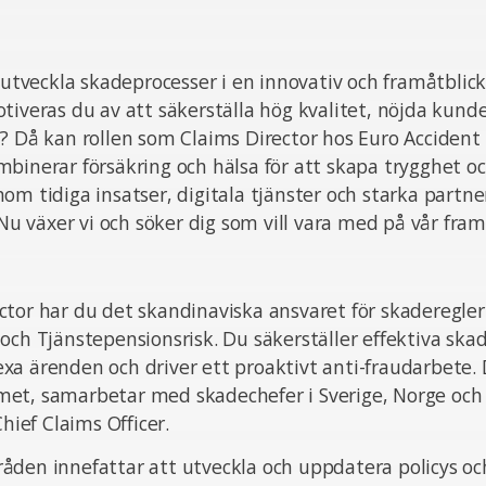
h utveckla skadeprocesser i en innovativ och framåtbli
tiveras du av att säkerställa hög kvalitet, nöjda kund
? Då kan rollen som Claims Director hos Euro Accident
binerar försäkring och hälsa för att skapa trygghet och
om tidiga insatser, digitala tjänster och starka partne
. Nu växer vi och söker dig som vill vara med på vår fra
ctor har du det skandinaviska ansvaret för skaderegle
och Tjänstepensionsrisk. Du säkerställer effektiva ska
a ärenden och driver ett proaktivt anti-fraudarbete. 
et, samarbetar med skadechefer i Sverige, Norge oc
Chief Claims Officer.
den innefattar att utveckla och uppdatera policys och 