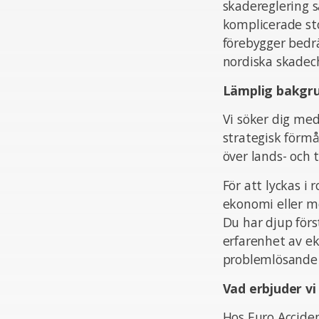
skadereglering s
komplicerade sto
förebygger bedrä
nordiska skadech
Lämplig bakgr
Vi söker dig med
strategisk förmå
över lands- och
För att lyckas i
ekonomi eller m
Du har djup för
erfarenhet av ek
problemlösande 
Vad erbjuder vi
Hos Euro Acciden