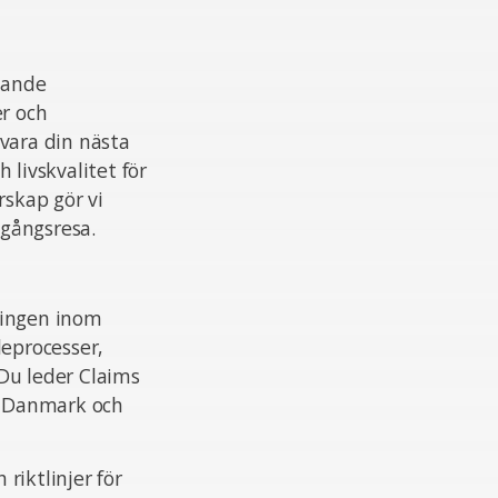
ckande
er och
 vara din nästa
 livskvalitet för
rskap gör vi
mgångsresa.
ringen inom
deprocesser,
Du leder Claims
h Danmark och
riktlinjer för