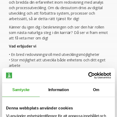
och bredda din erfarenhet inom redovisning med analys
och processutveckling. Om du dessutom drivs av digital
utveckling och att förbättra system, processer och
arbetssätt, så är detta rätt tjänst för dig!
Känner du igen dig i beskrivningen och ser den här rollen
som nästa naturliga steg i din karriär? Då ser vi fram emot
att få veta mer om dig!
Vad erbjuder vi
• En bred redovisningsroll med utvecklingsmöjligheter
• Stor möjlighet att utveckla både enhetens och ditt eget
arbete
• Flexibel arbetsmiljö där möjligheten att delvis arbeta på
distans kombineras med arbete i våra trivsamma
nyrenoverade lokaler vid Fridhemsplan
Samtycke
Information
Om
Om företaget
Bra chefer och ett gott ledarskap ger resultat och föder
framgång - människor växer och verksamheter och
Denna webbplats använder cookies
samhällen utvecklas. Vill du vara med och jobba för att
Sverige ska ha världens bästa chefer?
Vi använder enhetsidentifierare för att anpassa innehållet och