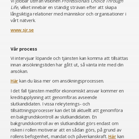
Vi jobbar utifrån visionen
Professionals Choice Through
Life
, vilket innebär en ständig strävan efter att skapa
långsiktiga relationer med människor och organisationer i
vårt nätverk.
www.sjr.se
Vår process
Vi intervjuar löpande och tjänsten kan komma att tillsättas
innan ansökningstiden har gått ut, så vänta inte med din
ansökan.
Här
kan du läsa mer om ansökningsprocessen.
I det fall tjänsten medför ekonomiskt ansvar kommer en
kreditupplysning att genomföras avseende
slutkandidaten. I vissa rekryterings- och
tillsättningsprocesser kan det bli aktuellt att genomföra
en bakgrundskontroll av slutkandidaten. En
bakgrundskontroll av en slutkandidat görs endast om
risken i rollen motiverar att en sådan görs, på grund av
rollens befogenhet, mandat och påverkanskraft.
Här
kan