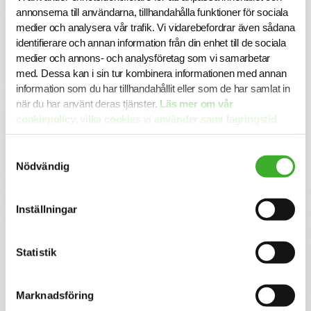
annonserna till användarna, tillhandahålla funktioner för sociala
På Ledarna blir du en del i en organisation som tillvaratar
medier och analysera vår trafik. Vi vidarebefordrar även sådana
chefens intressen och förstår chefsrollen fullt ut. Vi är en
identifierare och annan information från din enhet till de sociala
uppskattad arbetsplats med en tydlig vision,
medier och annons- och analysföretag som vi samarbetar
verksamhetsinriktning, mål och värdegrund. Våra
med. Dessa kan i sin tur kombinera informationen med annan
medarbetare har hög kompetens och värdefull erfarenhet.
Vi jobbar tillsammans, bryr oss om varandra och har roligt
information som du har tillhandahållit eller som de har samlat in
på jobbet.
när du har använt deras tjänster.
Läs mer om vår
cookiepolicy, vilka cookies vi använder samt lagringstid
Ansökan
här.
I denna rekrytering samarbetar Ledarna med SJR. För mer
Samtyckesval
information är du välkommen att kontakta ansvarig
Nödvändig
rekryteringskonsult Sara Borgeström på mail
sara.borgestrom@sjr.se. Urval och intervjuer sker löpande
så vänta inte med din ansökan. Alla ansökningar och
Inställningar
kontakter hanteras konfidentiellt.
Varmt välkommen med din ansökan!
Statistik
Se lediga jobb
Marknadsföring