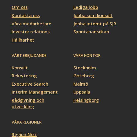
Om oss
Lediga jobb
Kontakta oss
Jobba som konsult
Våra medarbetare
Jobba internt på SJR
Investor relations
Spontanansökan
Hållbarhet
VÅRT ERBJUDANDE
VÅRA KONTOR
Konsult
Stockholm
Rekrytering
Göteborg
Executive Search
Malmö
Interim Management
Uppsala
Rådgivning och
Helsingborg
utveckling
VÅRA REGIONER
Region Norr