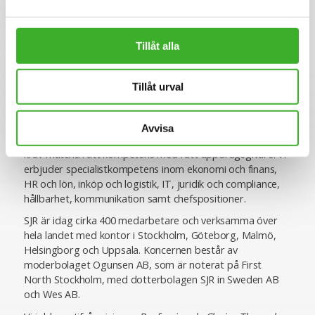
Tillåt alla
Om SJR
SJR är ett av Sveriges ledande och mest erfarna bolag
Tillåt urval
inom rekrytering och konsultlösningar. Ända sedan starten
1993 har vi varit specialiserade inom såväl
personlighetsbedömning som de områden vi rekryterar
Avvisa
till, vilket ger oss en unik förmåga att utifrån högt ställda
krav matcha rätt kompetens med rätt uppdragsgivare. Vi
erbjuder specialistkompetens inom ekonomi och finans,
HR och lön, inköp och logistik, IT, juridik och compliance,
hållbarhet, kommunikation samt chefspositioner.
SJR är idag cirka 400 medarbetare och verksamma över
hela landet med kontor i Stockholm, Göteborg, Malmö,
Helsingborg och Uppsala. Koncernen består av
moderbolaget Ogunsen AB, som är noterat på First
North Stockholm, med dotterbolagen SJR in Sweden AB
och Wes AB.