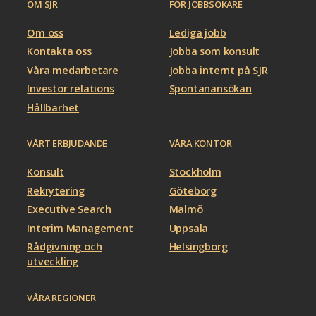
OM SJR
FÖR JOBBSÖKARE
Om oss
Lediga jobb
Kontakta oss
Jobba som konsult
Våra medarbetare
Jobba internt på SJR
Investor relations
Spontanansökan
Hållbarhet
VÅRT ERBJUDANDE
VÅRA KONTOR
Konsult
Stockholm
Rekrytering
Göteborg
Executive Search
Malmö
Interim Management
Uppsala
Rådgivning och
Helsingborg
utveckling
VÅRA REGIONER