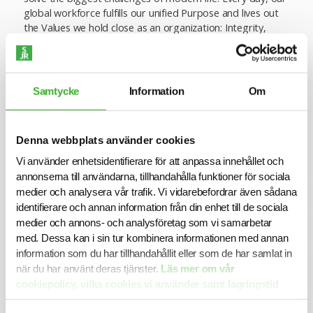
global workforce fulfills our unified Purpose and lives out
the Values we hold close as an organization: Integrity,
Safety & Quality, Support Our People, Customer Focus,
Continuous Improvement, Collaboration, and Innovation.
Across the globe, we are united by a singular Purpose: We
Samtycke
Information
Om
drive innovation that makes the world healthier, safer,
smarter, and more sustainable. We invest in our
employees to ensure they have the marketplace
knowledge, skills, and competencies to bring this Purpose
Denna webbplats använder cookies
to life while competing and leading in a global economy.
Vi använder enhetsidentifierare för att anpassa innehållet och
Our training programs focus on end-to-end development,
annonserna till användarna, tillhandahålla funktioner för sociala
from onboarding through senior leadership.
medier och analysera vår trafik. Vi vidarebefordrar även sådana
Our success is measured by the positive impact we make
identifierare och annan information från din enhet till de sociala
on people, our communities, and the world through our
medier och annons- och analysföretag som vi samarbetar
unwavering focus on environmental, social, and regulatory
med. Dessa kan i sin tur kombinera informationen med annan
progress. Learn more about us!
information som du har tillhandahållit eller som de har samlat in
när du har använt deras tjänster.
Läs mer om vår
Flexible and competitive benefits plans offer you the right
options to meet your individual and family needs: medical
cookiepolicy, vilka cookies vi använder samt lagringstid
insurance plans, dental and vision coverage, 401(k), tuition
här.