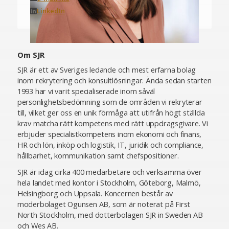
LinkedIn
Om SJR
SJR är ett av Sveriges ledande och mest erfarna bolag
inom rekrytering och konsultlösningar. Ända sedan starten
1993 har vi varit specialiserade inom såväl
personlighetsbedömning som de områden vi rekryterar
till, vilket ger oss en unik förmåga att utifrån högt ställda
krav matcha rätt kompetens med rätt uppdragsgivare. Vi
erbjuder specialistkompetens inom ekonomi och finans,
HR och lön, inköp och logistik, IT, juridik och compliance,
hållbarhet, kommunikation samt chefspositioner.
SJR är idag cirka 400 medarbetare och verksamma över
hela landet med kontor i Stockholm, Göteborg, Malmö,
Helsingborg och Uppsala. Koncernen består av
moderbolaget Ogunsen AB, som är noterat på First
North Stockholm, med dotterbolagen SJR in Sweden AB
och Wes AB.