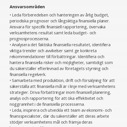
Ansvarsområden
• Leda förberedelsen och hanteringen av årlig budget,
periodiska prognoser och långsiktiga finansiella planer.
Ansvara för specifik finansiell rapportering, övervaka
verksamhetens resultat samt leda budget- och
prognosprocesserna.
• Analysera det faktiska finansiella resultatet, identifiera
viktiga trender och avvikelser samt ge konkreta
rekommendationer till förbättringar. Identifiera och
hantera finansiella risker och möjligheter, samtidigt som
du säkerställer efterlevnad av företagets styrning och
finansiella regelverk.
• Samarbeta med produktion, drift och försäljning för att
säkerställa att finansiella mål är i linje med verksamhetens
strategier. Driva förbättringar inom finansiell planering,
analys och rapportering för att öka effektivitet och
noggrannhet i de finansiella processerna.
• Leda, inspirera och utveckla ett team av ekonomi- och
finansspecialister, där du säkerställer att deras arbete
stödjer verksamhetens mål och främja deras