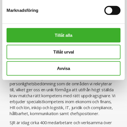
utveckling.
Marknadsföring
Se lediga jobb
Tillåt alla
Tillåt urval
Om SJR
SJR är ett av Sveriges ledande och mest erfarna bolag
Avvisa
inom rekrytering och konsultlösningar. Ända sedan starten
1993 har vi varit specialiserade inom såväl
personlighetsbedömning som de områden vi rekryterar
till, vilket ger oss en unik förmåga att utifrån högt ställda
krav matcha rätt kompetens med rätt uppdragsgivare. Vi
erbjuder specialistkompetens inom ekonomi och finans,
HR och lön, inköp och logistik, IT, juridik och compliance,
hållbarhet, kommunikation samt chefspositioner.
SJR är idag cirka 400 medarbetare och verksamma över