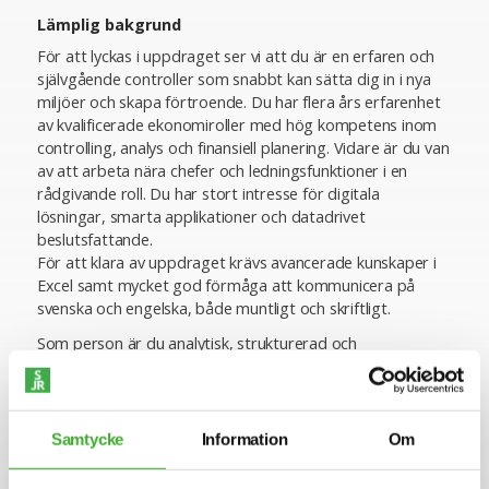
Lämplig bakgrund
För att lyckas i uppdraget ser vi att du är en erfaren och
självgående controller som snabbt kan sätta dig in i nya
miljöer och skapa förtroende. Du har flera års erfarenhet
av kvalificerade ekonomiroller med hög kompetens inom
controlling, analys och finansiell planering. Vidare är du van
av att arbeta nära chefer och ledningsfunktioner i en
rådgivande roll. Du har stort intresse för digitala
lösningar, smarta applikationer och datadrivet
beslutsfattande.
För att klara av uppdraget krävs avancerade kunskaper i
Excel samt mycket god förmåga att kommunicera på
svenska och engelska, både muntligt och skriftligt.
Som person är du analytisk, strukturerad och
lösningsorienterad. Du trivs i konsultrollen, är flexibel och
uppskattar variation i arbetsuppgifter och föränderliga
miljöer.
Samtycke
Information
Om
Ansökan