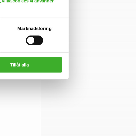
 vilka cookies vi använder
ångsiktig partner
mmer att ha en
Marknadsföring
Tillåt alla