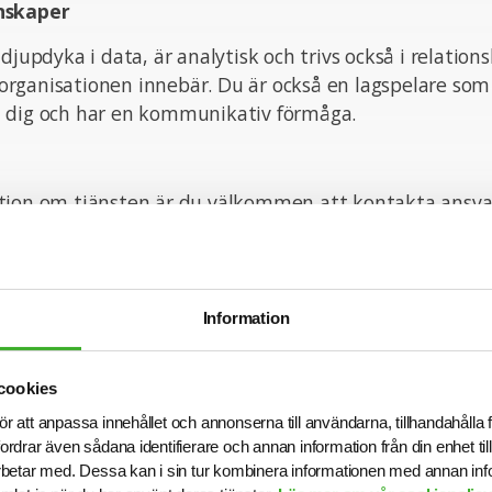
nskaper
 djupdyka i data, är analytisk och trivs också i relati
ganisationen innebär. Du är också en lagspelare som t
 dig och har en kommunikativ förmåga.
tion om tjänsten är du välkommen att kontakta ansva
04715924. Vi intervjuar löpande och tjänsten kan komm
tiden har gått ut.
n med din ansökan!
Information
cookies
onsult hos SJR innebär att du blir en del av en dedike
tt ge dig perfekta förutsättningar att utvecklas båd
ör att anpassa innehållet och annonserna till användarna, tillhandahålla 
ett personligt plan. Du får tillgång till vårt stora nätve
fordrar även sådana identifierare och annan information från din enhet t
betar med. Dessa kan i sin tur kombinera informationen med annan in
ragsgivare och därmed en unik möjlighet att ta din kar