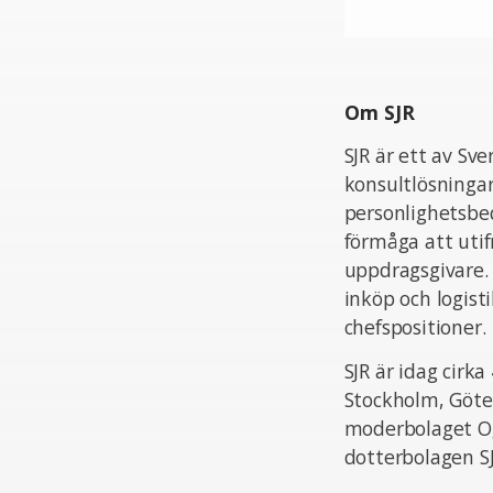
Om SJR
SJR är ett av Sv
konsultlösningar
personlighetsbed
förmåga att uti
uppdragsgivare.
inköp och logist
chefspositioner.
SJR är idag cir
Stockholm, Göte
moderbolaget Og
dotterbolagen S