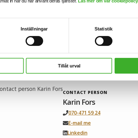
samlat in när du har använt deras tjänster.
Läs mer om vår cookiepolicy,
ss om vår personal och tillsammans med oss får du en l
ghet och stöd. Vi är lyhörda för dina behov och du ko
Inställningar
Statistik
d din konsultchef som stöttar dig i din utveckling.
b
Tillåt urval
CONTACT PERSON
Karin Fors
070-471 59 24
E-mail me
Linkedin