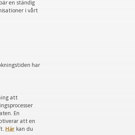
ebär en ständig
isationer i vårt
ökningstiden har
ing att
ningsprocesser
aten. En
otiverar att en
ft.
Här
kan du