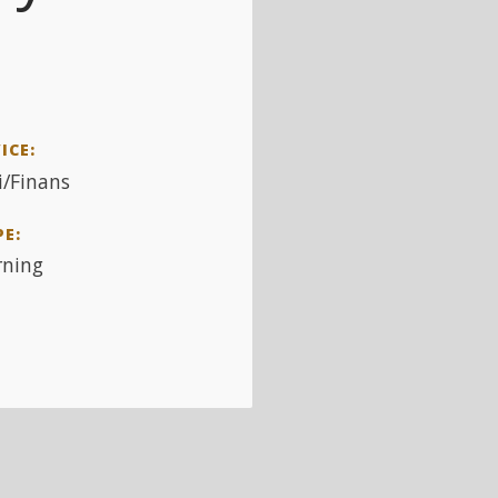
ICE:
/Finans
PE:
rning