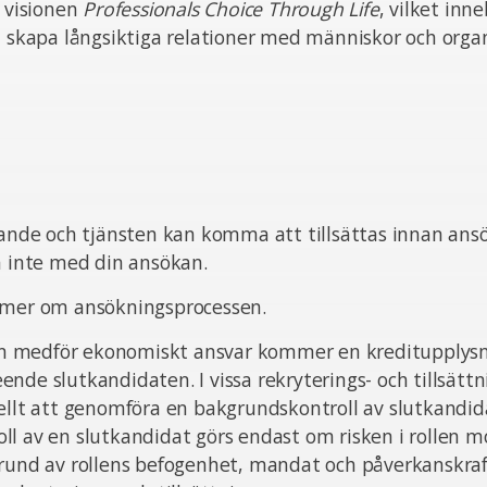
n visionen
Professionals Choice Through Life
, vilket inn
t skapa långsiktiga relationer med människor och organ
pande och tjänsten kan komma att tillsättas innan ans
ta inte med din ansökan.
 mer om ansökningsprocessen.
sten medför ekonomiskt ansvar kommer en kreditupplysn
nde slutkandidaten. I vissa rekryterings- och tillsätt
ellt att genomföra en bakgrundskontroll av slutkandid
l av en slutkandidat görs endast om risken i rollen m
grund av rollens befogenhet, mandat och påverkanskra