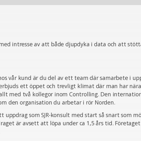
g med intresse av att både djupdyka i data och att stött
 hos vår kund är du del av ett team där samarbete i upp
 erbjuds ett öppet och trevligt klimat där man har nära
allt med två kollegor inom Controlling. Den internation
om den organisation du arbetar i rör Norden.
tt uppdrag som SJR-konsult med start så snart som möj
get är avsett att löpa under ca 1,5 års tid. Företaget 
.