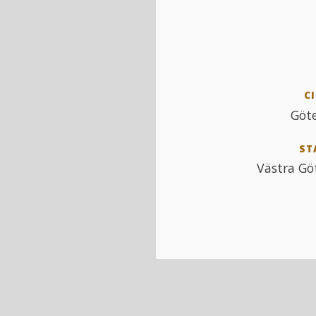
CI
Göt
ST
Västra Gö