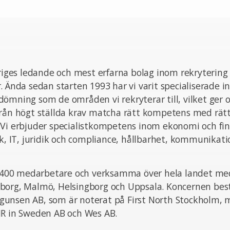
eriges ledande och mest erfarna bolag inom rekrytering
. Ända sedan starten 1993 har vi varit specialiserade i
ömning som de områden vi rekryterar till, vilket ger o
från högt ställda krav matcha rätt kompetens med rät
 Vi erbjuder specialistkompetens inom ekonomi och fin
ik, IT, juridik och compliance, hållbarhet, kommunikat
ka 400 medarbetare och verksamma över hela landet med
borg, Malmö, Helsingborg och Uppsala. Koncernen bes
unsen AB, som är noterat på First North Stockholm,
JR in Sweden AB och Wes AB.