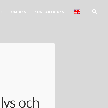
ER
OM OSS
KONTAKTA OSS
alys och