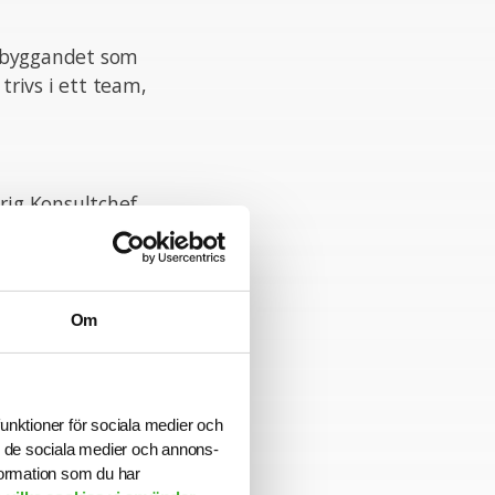
onsbyggandet som
rivs i ett team,
rig Konsultchef
a att tillsättas
Om
rad organisation
e inom din
funktioner för sociala medier och
rk av intressanta
ill de sociala medier och annons-
formation som du har
riär till nästa