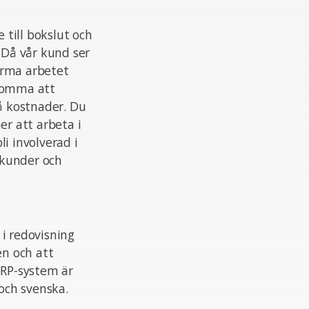
till bokslut och
 Då vår kund ser
orma arbetet
 komma att
på kostnader. Du
r att arbeta i
i involverad i
s kunder och
i redovisning
en och att
ERP-system är
 och svenska.