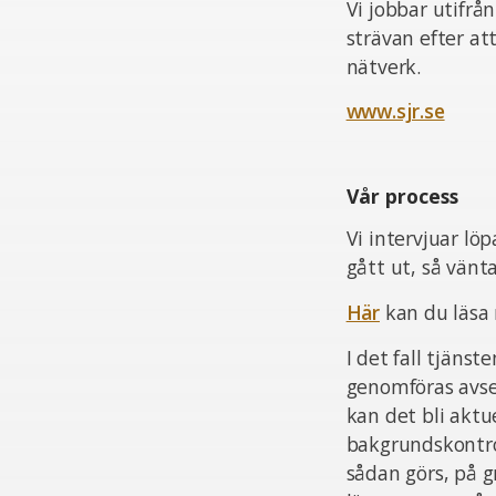
Vi jobbar utifrå
strävan efter at
nätverk.
www.sjr.se
Vår process
Vi intervjuar lö
gått ut, så vän
Här
kan du läsa
I det fall tjän
genomföras avsee
kan det bli aktu
bakgrundskontrol
sådan görs, på 