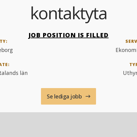
kontaktyta
JOB POSITION IS FILLED
TY:
SERV
eborg
Ekonomi
ATE:
TY
talands län
Uthy
Se lediga jobb