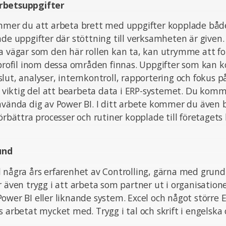
rbetsuppgifter
mmer du att arbeta brett med uppgifter kopplade både 
ade uppgifter där stöttning till verksamheten är given.
va vägar som den här rollen kan ta, kan utrymme att f
n profil inom dessa områden finnas. Uppgifter som kan
lut, analyser, internkontroll, rapportering och fokus 
iktig del att bearbeta data i ERP-systemet. Du komme
nvända dig av Power BI. I ditt arbete kommer du även bl
förbättra processer och rutiner kopplade till företaget
und
 några års erfarenhet av Controlling, gärna med grund 
r även trygg i att arbeta som partner ut i organisation
ower BI eller liknande system. Excel och något större 
s arbetat mycket med. Trygg i tal och skrift i engelska