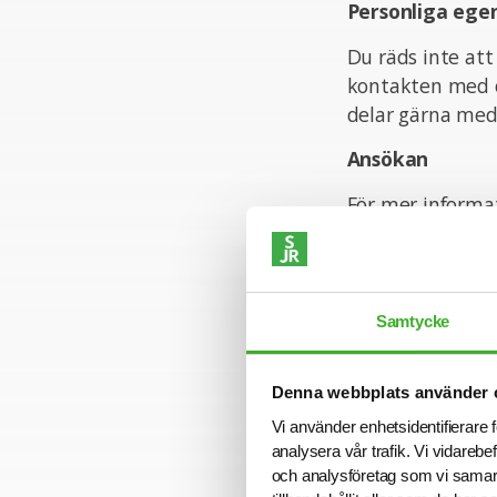
Personliga ege
Du räds inte att
kontakten med or
delar gärna med
Ansökan
För mer informa
Karin Fors på 07
innan ansöknings
Varmt välkomme
Samtycke
Konsult hos SJR
Denna webbplats använder 
Att arbeta som k
med kompetens a
Vi använder enhetsidentifierare f
yrkesroll och på 
analysera vår trafik. Vi vidarebe
och analysföretag som vi samar
företag och uppd