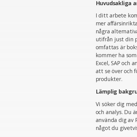
Huvudsakliga a
I ditt arbete ko
mer affärsinrikt
några alternati
utifrån just di
omfattas är boks
kommer ha som v
Excel, SAP och a
att se över och 
produkter.
Lämplig bakgr
Vi söker dig med
och analys. Du ä
använda dig av P
något du givetvi