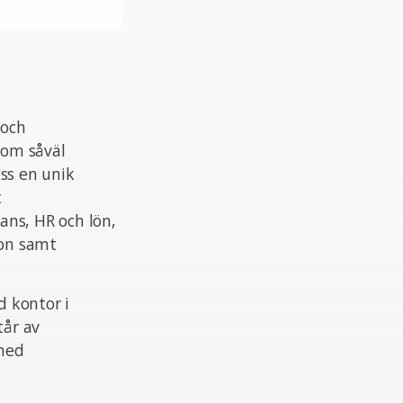
 och
nom såväl
ss en unik
t
ans, HR och lön,
ion samt
 kontor i
tår av
 med