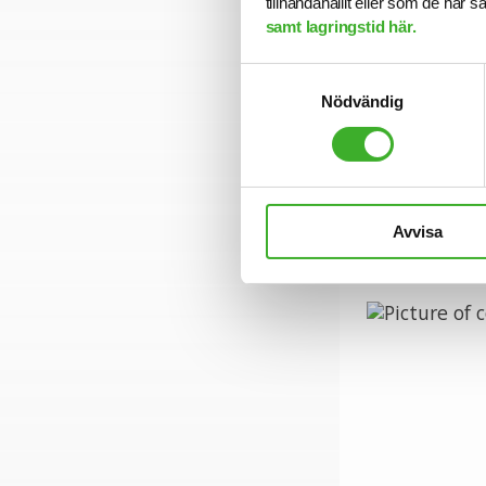
tillhandahållit eller som de har 
steg.
samt lagringstid här.
Vi på SJR bryr o
Samtyckesval
som ger dig tryg
Nödvändig
nära relation me
Se lediga job
Avvisa