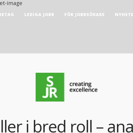
RETAG
LEDIGA JOBB
FÖR JOBBSÖKARE
NYHET
ler i bred roll – an